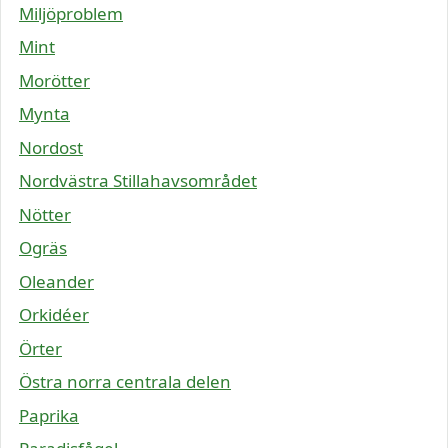
Miljöproblem
Mint
Morötter
Mynta
Nordost
Nordvästra Stillahavsområdet
Nötter
Ogräs
Oleander
Orkidéer
Örter
Östra norra centrala delen
Paprika