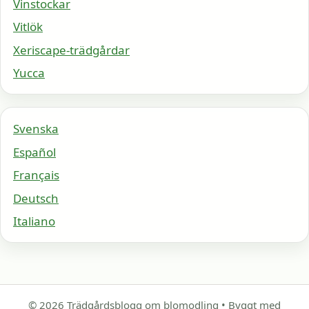
Vinstockar
Vitlök
Xeriscape-trädgårdar
Yucca
Svenska
Español
Français
Deutsch
Italiano
© 2026 Trädgårdsblogg om blomodling
• Byggt med