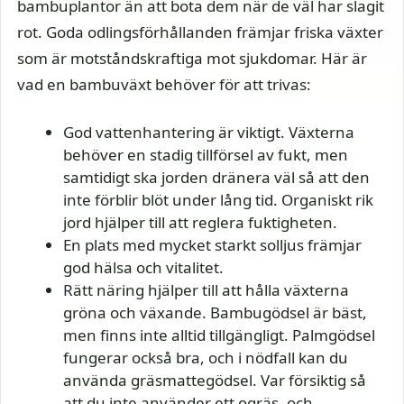
bambuplantor än att bota dem när de väl har slagit
rot. Goda odlingsförhållanden främjar friska växter
som är motståndskraftiga mot sjukdomar. Här är
vad en bambuväxt behöver för att trivas:
God vattenhantering är viktigt. Växterna
behöver en stadig tillförsel av fukt, men
samtidigt ska jorden dränera väl så att den
inte förblir blöt under lång tid. Organiskt rik
jord hjälper till att reglera fuktigheten.
En plats med mycket starkt solljus främjar
god hälsa och vitalitet.
Rätt näring hjälper till att hålla växterna
gröna och växande. Bambugödsel är bäst,
men finns inte alltid tillgängligt. Palmgödsel
fungerar också bra, och i nödfall kan du
använda gräsmattegödsel. Var försiktig så
att du inte använder ett ogräs- och