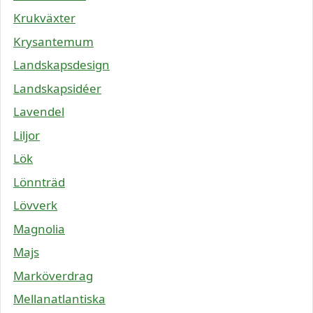
Krukväxter
Krysantemum
Landskapsdesign
Landskapsidéer
Lavendel
Liljor
Lök
Lönnträd
Lövverk
Magnolia
Majs
Marköverdrag
Mellanatlantiska