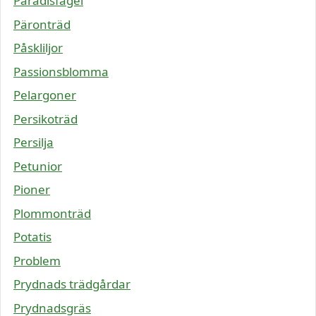
Paradisfågel
Päronträd
Påskliljor
Passionsblomma
Pelargoner
Persikoträd
Persilja
Petunior
Pioner
Plommonträd
Potatis
Problem
Prydnads trädgårdar
Prydnadsgräs