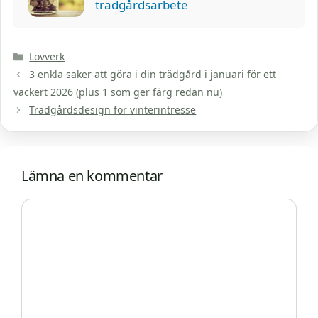
trädgårdsarbete
Kategorier
Lövverk
3 enkla saker att göra i din trädgård i januari för ett
vackert 2026 (plus 1 som ger färg redan nu)
Trädgårdsdesign för vinterintresse
Lämna en kommentar
Kommentar