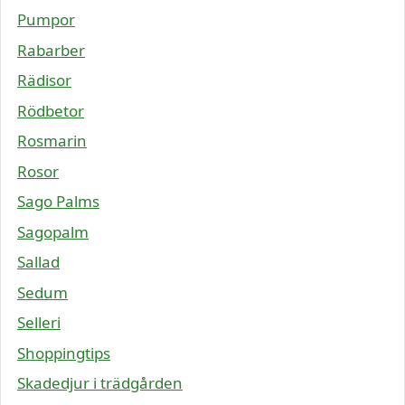
Pumpor
Rabarber
Rädisor
Rödbetor
Rosmarin
Rosor
Sago Palms
Sagopalm
Sallad
Sedum
Selleri
Shoppingtips
Skadedjur i trädgården