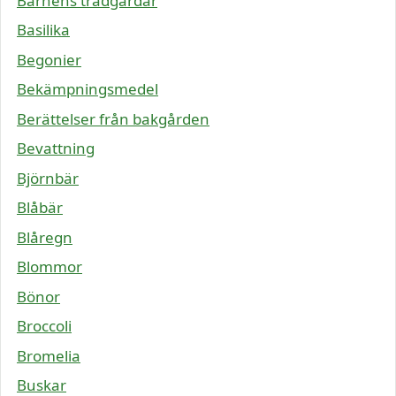
Barnens trädgårdar
Basilika
Begonier
Bekämpningsmedel
Berättelser från bakgården
Bevattning
Björnbär
Blåbär
Blåregn
Blommor
Bönor
Broccoli
Bromelia
Buskar