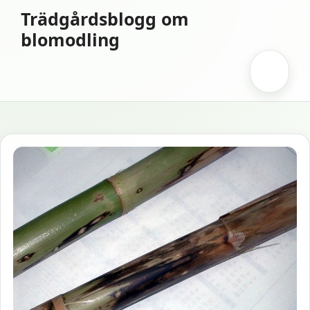
Hoppa
Trädgårdsblogg om
till
blomodling
innehåll
Meny