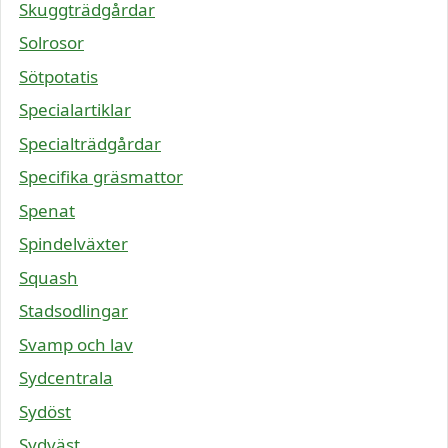
Skuggträdgårdar
Solrosor
Sötpotatis
Specialartiklar
Specialträdgårdar
Specifika gräsmattor
Spenat
Spindelväxter
Squash
Stadsodlingar
Svamp och lav
Sydcentrala
Sydöst
Sydväst