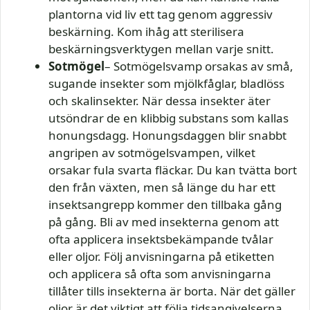
plantorna vid liv ett tag genom aggressiv
beskärning. Kom ihåg att sterilisera
beskärningsverktygen mellan varje snitt.
Sotmögel
– Sotmögelsvamp orsakas av små,
sugande insekter som mjölkfåglar, bladlöss
och skalinsekter. När dessa insekter äter
utsöndrar de en klibbig substans som kallas
honungsdagg. Honungsdaggen blir snabbt
angripen av sotmögelsvampen, vilket
orsakar fula svarta fläckar. Du kan tvätta bort
den från växten, men så länge du har ett
insektsangrepp kommer den tillbaka gång
på gång. Bli av med insekterna genom att
ofta applicera insektsbekämpande tvålar
eller oljor. Följ anvisningarna på etiketten
och applicera så ofta som anvisningarna
tillåter tills insekterna är borta. När det gäller
oljor är det viktigt att följa tidsangivelserna