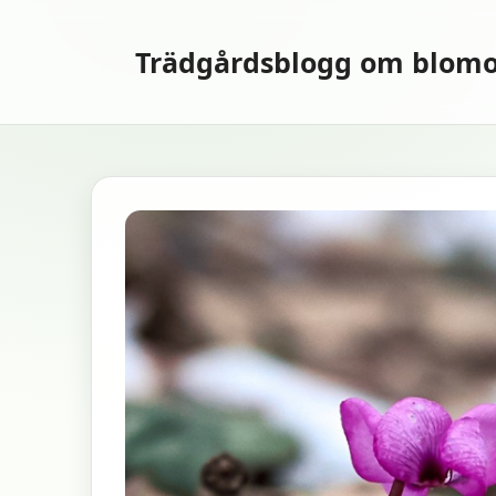
Hoppa
till
Trädgårdsblogg om blomo
innehåll