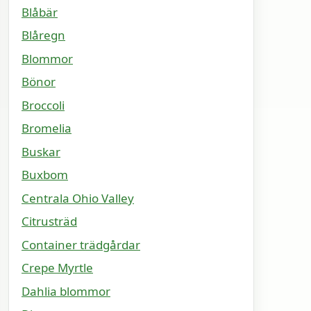
Blåbär
Blåregn
Blommor
Bönor
Broccoli
Bromelia
Buskar
Buxbom
Centrala Ohio Valley
Citrusträd
Container trädgårdar
Crepe Myrtle
Dahlia blommor