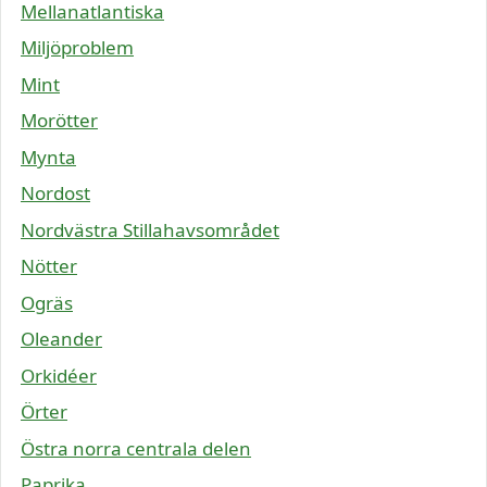
Mellanatlantiska
Miljöproblem
Mint
Morötter
Mynta
Nordost
Nordvästra Stillahavsområdet
Nötter
Ogräs
Oleander
Orkidéer
Örter
Östra norra centrala delen
Paprika