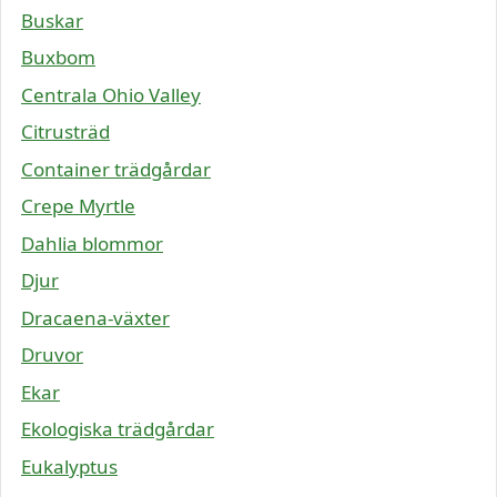
Buskar
Buxbom
Centrala Ohio Valley
Citrusträd
Container trädgårdar
Crepe Myrtle
Dahlia blommor
Djur
Dracaena-växter
Druvor
Ekar
Ekologiska trädgårdar
Eukalyptus