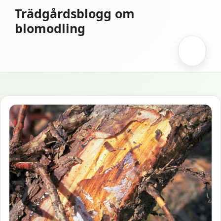
Hoppa
Trädgårdsblogg om
till
blomodling
innehåll
Meny