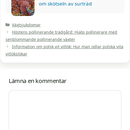
om skötseln av surträd
Kategorier
Växtsjukdomar
Höstens pollinerande trädgård: Hjälp pollinerare med
senblommande pollinerande växter
Information om polsk vit vitlök: Hur man odlar polska vita
vitlökslökar
Lämna en kommentar
Kommentar