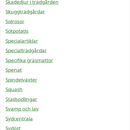
Skadedjur i trädgården
Skuggträdgårdar
Solrosor
Sötpotatis
Specialartiklar
Specialträdgårdar
Specifika gräsmattor
Spenat
Spindelväxter
Squash
Stadsodlingar
Svamp och lav
Sydcentrala
Sydöst