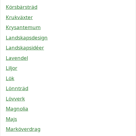
Körsbärsträd
Krukväxter
Krysantemum
Landskapsdesign
Landskapsidéer
Lavendel
Liljor
Lök
Lönnträd
Lövverk
Magnolia
Majs
Marköverdrag