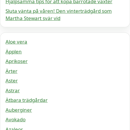
Hjälpsamma tips för att köpa barrotade växter
Sluta vänta på våren! Den vinterträdgård som
Martha Stewart svär vid
Aloe vera
Äpplen
Aprikoser
Ärter
Aster
Astrar
Ätbara trädgårdar
Auberginer
Avokado
Azaleor