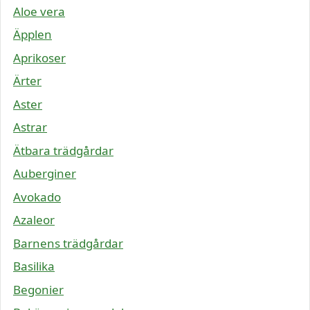
Aloe vera
Äpplen
Aprikoser
Ärter
Aster
Astrar
Ätbara trädgårdar
Auberginer
Avokado
Azaleor
Barnens trädgårdar
Basilika
Begonier