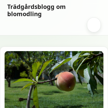
Hoppa
Trädgårdsblogg om
till
blomodling
innehåll
Meny