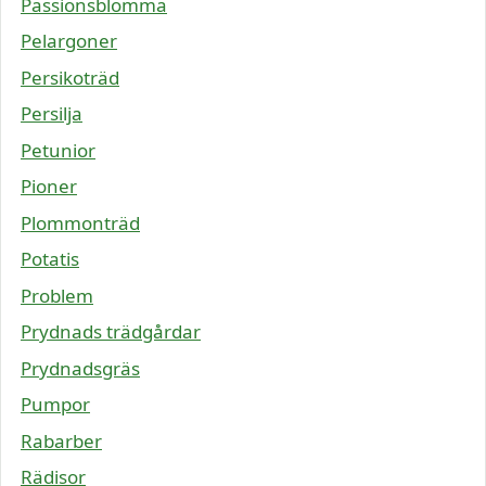
Passionsblomma
Pelargoner
Persikoträd
Persilja
Petunior
Pioner
Plommonträd
Potatis
Problem
Prydnads trädgårdar
Prydnadsgräs
Pumpor
Rabarber
Rädisor