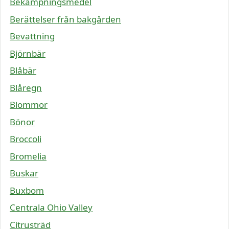
Bekämpningsmedel
Berättelser från bakgården
Bevattning
Björnbär
Blåbär
Blåregn
Blommor
Bönor
Broccoli
Bromelia
Buskar
Buxbom
Centrala Ohio Valley
Citrusträd