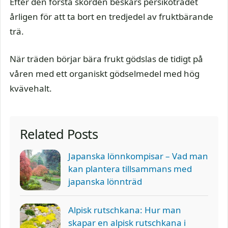
Efter den första skörden beskärs persikoträdet
årligen för att ta bort en tredjedel av fruktbärande
trä.
När träden börjar bära frukt gödslas de tidigt på
våren med ett organiskt gödselmedel med hög
kvävehalt.
Related Posts
Japanska lönnkompisar – Vad man
kan plantera tillsammans med
japanska lönnträd
Alpisk rutschkana: Hur man
skapar en alpisk rutschkana i