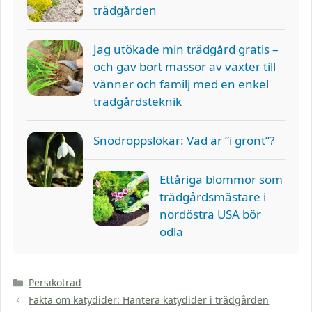
trädgården
Jag utökade min trädgård gratis –
och gav bort massor av växter till
vänner och familj med en enkel
trädgårdsteknik
Snödroppslökar: Vad är ”i grönt”?
Ettåriga blommor som
trädgårdsmästare i
nordöstra USA bör
odla
Kategorier
Persikoträd
Fakta om katydider: Hantera katydider i trädgården