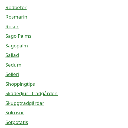
Rödbetor
Rosmarin
Rosor
Sago Palms
Sagopalm
Sallad
Sedum
Selleri
Shoppingtips
Skadedjur i trädgården
Skuggträdgårdar
Solrosor
Sötpotatis