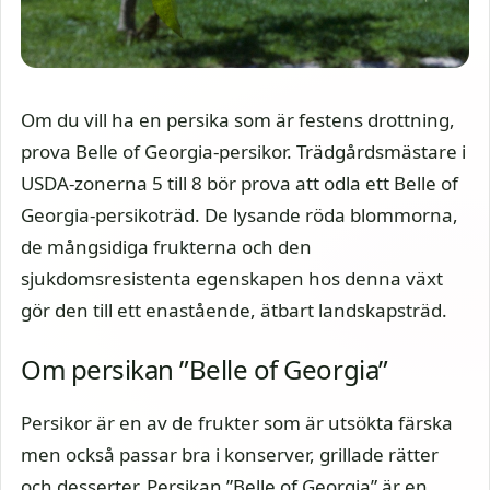
Om du vill ha en persika som är festens drottning,
prova Belle of Georgia-persikor. Trädgårdsmästare i
USDA-zonerna 5 till 8 bör prova att odla ett Belle of
Georgia-persikoträd. De lysande röda blommorna,
de mångsidiga frukterna och den
sjukdomsresistenta egenskapen hos denna växt
gör den till ett enastående, ätbart landskapsträd.
Om persikan ”Belle of Georgia”
Persikor är en av de frukter som är utsökta färska
men också passar bra i konserver, grillade rätter
och desserter. Persikan ”Belle of Georgia” är en