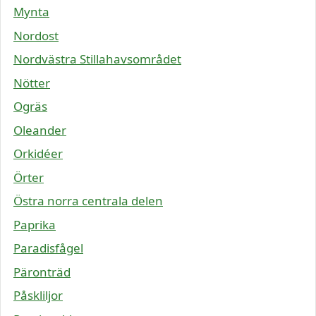
Mynta
Nordost
Nordvästra Stillahavsområdet
Nötter
Ogräs
Oleander
Orkidéer
Örter
Östra norra centrala delen
Paprika
Paradisfågel
Päronträd
Påskliljor