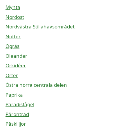
Mynta
Nordost
Nordvästra Stillahavsområdet
Nötter
Ogräs
Oleander
Orkidéer
Örter
Östra norra centrala delen
Paprika
Paradisfågel
Päronträd
Påskliljor