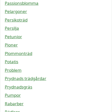
Passionsblomma
Pelargoner
Persikoträd
Persilja
Petunior
Pioner
Plommonträd
Potatis
Problem
Prydnads trädgårdar
Prydnadsgräs
Pumpor
Rabarber
Rädisor