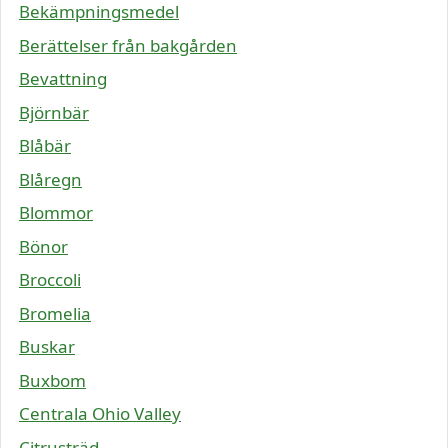
Bekämpningsmedel
Berättelser från bakgården
Bevattning
Björnbär
Blåbär
Blåregn
Blommor
Bönor
Broccoli
Bromelia
Buskar
Buxbom
Centrala Ohio Valley
Citrusträd