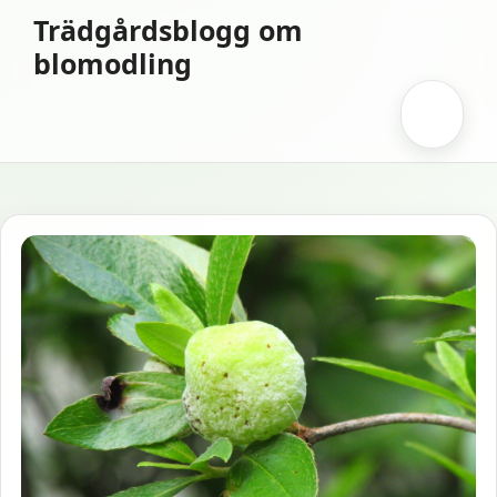
Hoppa
Trädgårdsblogg om
till
blomodling
innehåll
Meny