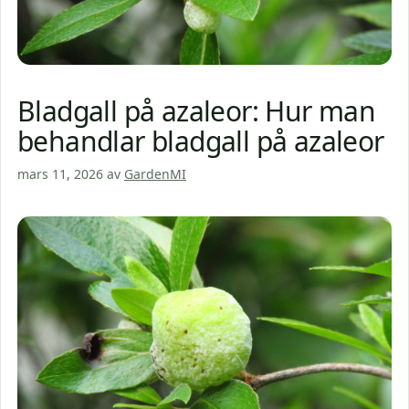
Bladgall på azaleor: Hur man
behandlar bladgall på azaleor
mars 11, 2026
av
GardenMI