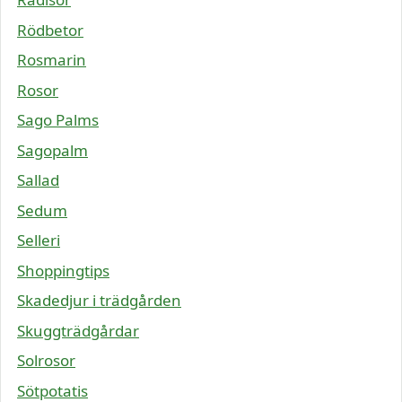
Rödbetor
Rosmarin
Rosor
Sago Palms
Sagopalm
Sallad
Sedum
Selleri
Shoppingtips
Skadedjur i trädgården
Skuggträdgårdar
Solrosor
Sötpotatis