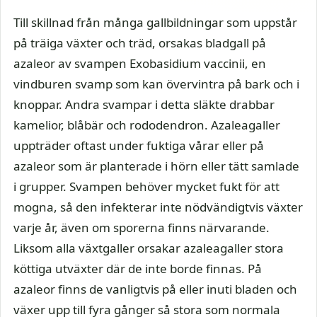
Till skillnad från många gallbildningar som uppstår
på träiga växter och träd, orsakas bladgall på
azaleor av svampen Exobasidium vaccinii, en
vindburen svamp som kan övervintra på bark och i
knoppar. Andra svampar i detta släkte drabbar
kamelior, blåbär och rododendron. Azaleagaller
uppträder oftast under fuktiga vårar eller på
azaleor som är planterade i hörn eller tätt samlade
i grupper. Svampen behöver mycket fukt för att
mogna, så den infekterar inte nödvändigtvis växter
varje år, även om sporerna finns närvarande.
Liksom alla växtgaller orsakar azaleagaller stora
köttiga utväxter där de inte borde finnas. På
azaleor finns de vanligtvis på eller inuti bladen och
växer upp till fyra gånger så stora som normala