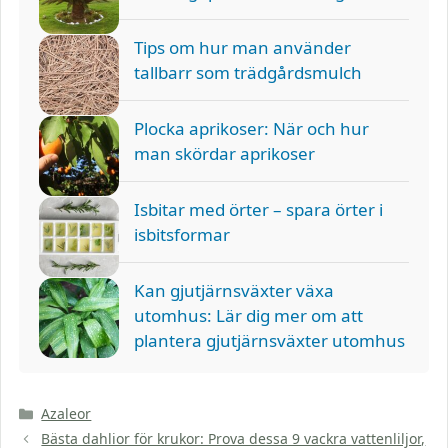
Tips om hur man använder
tallbarr som trädgårdsmulch
Plocka aprikoser: När och hur
man skördar aprikoser
Isbitar med örter – spara örter i
isbitsformar
Kan gjutjärnsväxter växa
utomhus: Lär dig mer om att
plantera gjutjärnsväxter utomhus
Kategorier
Azaleor
Bästa dahlior för krukor: Prova dessa 9 vackra vattenliljor,