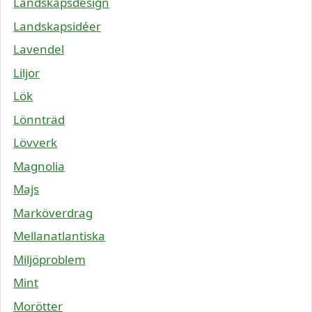
Landskapsdesign
Landskapsidéer
Lavendel
Liljor
Lök
Lönnträd
Lövverk
Magnolia
Majs
Marköverdrag
Mellanatlantiska
Miljöproblem
Mint
Morötter