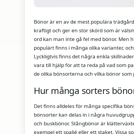
Bönor är en av de mest populära trädgårds
kraftigt och ger en stor skörd som är vä
ord kan man inte gå fel med bönor. Men hu
populärt finns i många olika varianter, o
Lyckligtvis finns det några enkla skillnad
vara till hjälp för att ta reda på vad som pa
de olika bönsorterna och vilka bönor som pa
Hur många sorters bönor
Det finns alldeles för många specifika bö
bönsorter kan delas in i några huvudgrupp
och buskbönor. Stångbönor är klätterväxter 
exempel ett spaljé eller ett staket. Vissa 