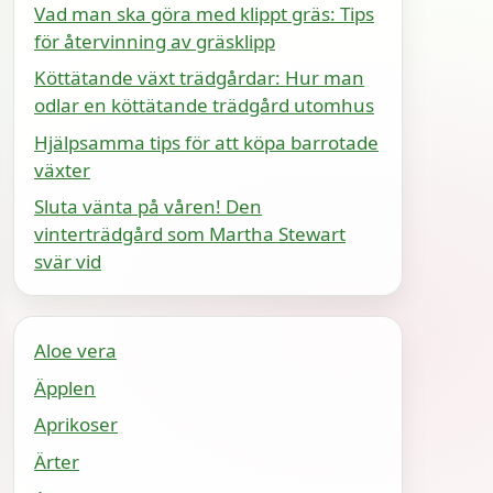
Vad man ska göra med klippt gräs: Tips
för återvinning av gräsklipp
Köttätande växt trädgårdar: Hur man
odlar en köttätande trädgård utomhus
Hjälpsamma tips för att köpa barrotade
växter
Sluta vänta på våren! Den
vinterträdgård som Martha Stewart
svär vid
Aloe vera
Äpplen
Aprikoser
Ärter