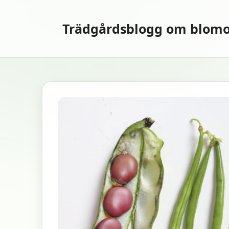
Hoppa
till
Trädgårdsblogg om blomo
innehåll