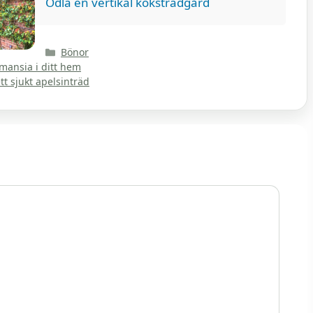
Odla en vertikal köksträdgård
Kategorier
Bönor
mansia i ditt hem
t sjukt apelsinträd