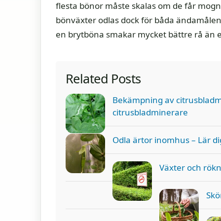
flesta bönor måste skalas om de får mogna e
bönväxter odlas dock för båda ändamålen
en brytböna smakar mycket bättre rå än
Related Posts
Bekämpning av citrusbladm
citrusbladminerare
Odla ärtor inomhus – Lär d
Växter och rökn
Skö