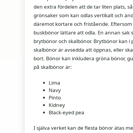
den extra fördelen att de tar liten plats
grönsaker som kan odlas vertikalt och än
däremot kortare och fristående. Eftersom 
buskbönor lättare att odla. En annan sak s
brytbönor och skalbönor. Brytbönor kan i p
skalbönor är avsedda att öppnas, eller skal
bort. Bönor kan inkludera gröna bönor, gu
på skalbönor är:
Lima
Navy
Pinto
Kidney
Black-eyed pea
I själva verket kan de flesta bönor ätas me