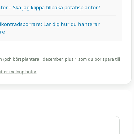
r – Ska jag klippa tillbaka potatisplantor?
ikonträdsborrare: Lär dig hur du hanterar
re
 (och bör) plantera i december, plus 1 som du bör spara till
itter melonplantor