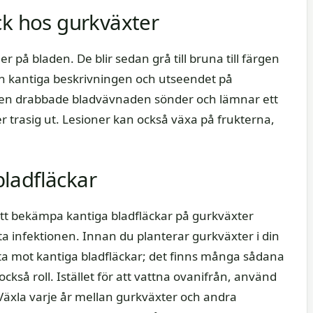
ck hos gurkväxter
r på bladen. De blir sedan grå till bruna till färgen
n kantiga beskrivningen och utseendet på
 den drabbade bladvävnaden sönder och lämnar ett
ser trasig ut. Lesioner kan också växa på frukterna,
ladfläckar
tt bekämpa kantiga bladfläckar på gurkväxter
ta infektionen. Innan du planterar gurkväxter i din
nta mot kantiga bladfläckar; det finns många sådana
ckså roll. Istället för att vattna ovanifrån, använd
 Växla varje år mellan gurkväxter och andra