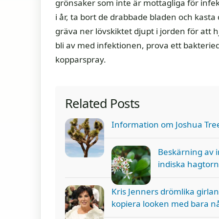
grönsaker som inte är mottagliga för infe
i år, ta bort de drabbade bladen och kast
gräva ner lövskiktet djupt i jorden för att
bli av med infektionen, prova ett bakteri
kopparspray.
Related Posts
Information om Joshua Tree 
Beskärning av 
indiska hagtorn
Kris Jenners drömlika girla
kopiera looken med bara nå