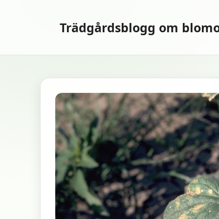
Hoppa
till
Trädgårdsblogg om blomo
innehåll