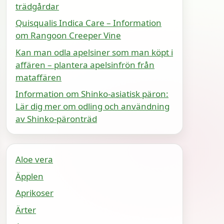
trädgårdar
Quisqualis Indica Care – Information
om Rangoon Creeper Vine
Kan man odla apelsiner som man köpt i
affären – plantera apelsinfrön från
mataffären
Information om Shinko-asiatisk päron:
Lär dig mer om odling och användning
av Shinko-päronträd
Aloe vera
Äpplen
Aprikoser
Ärter