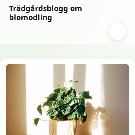
Hoppa
Trädgårdsblogg om
till
blomodling
innehåll
Meny