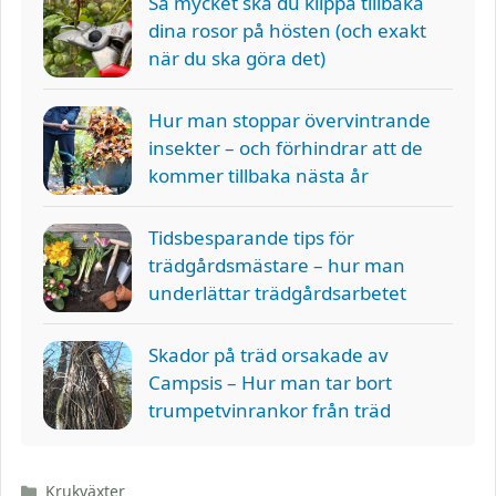
Så mycket ska du klippa tillbaka
dina rosor på hösten (och exakt
när du ska göra det)
Hur man stoppar övervintrande
insekter – och förhindrar att de
kommer tillbaka nästa år
Tidsbesparande tips för
trädgårdsmästare – hur man
underlättar trädgårdsarbetet
Skador på träd orsakade av
Campsis – Hur man tar bort
trumpetvinrankor från träd
Kategorier
Krukväxter