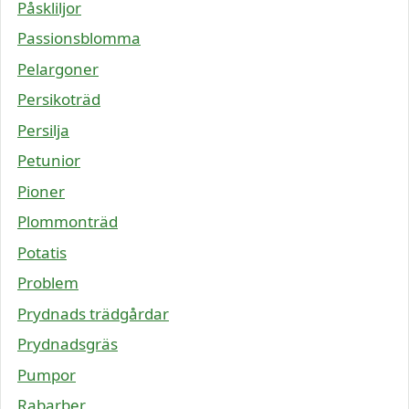
Påskliljor
Passionsblomma
Pelargoner
Persikoträd
Persilja
Petunior
Pioner
Plommonträd
Potatis
Problem
Prydnads trädgårdar
Prydnadsgräs
Pumpor
Rabarber