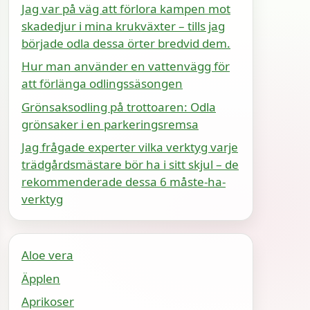
Jag var på väg att förlora kampen mot
skadedjur i mina krukväxter – tills jag
började odla dessa örter bredvid dem.
Hur man använder en vattenvägg för
att förlänga odlingssäsongen
Grönsaksodling på trottoaren: Odla
grönsaker i en parkeringsremsa
Jag frågade experter vilka verktyg varje
trädgårdsmästare bör ha i sitt skjul – de
rekommenderade dessa 6 måste-ha-
verktyg
Aloe vera
Äpplen
Aprikoser