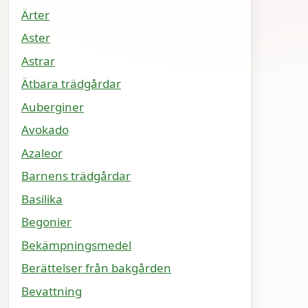
Ärter
Aster
Astrar
Ätbara trädgårdar
Auberginer
Avokado
Azaleor
Barnens trädgårdar
Basilika
Begonier
Bekämpningsmedel
Berättelser från bakgården
Bevattning