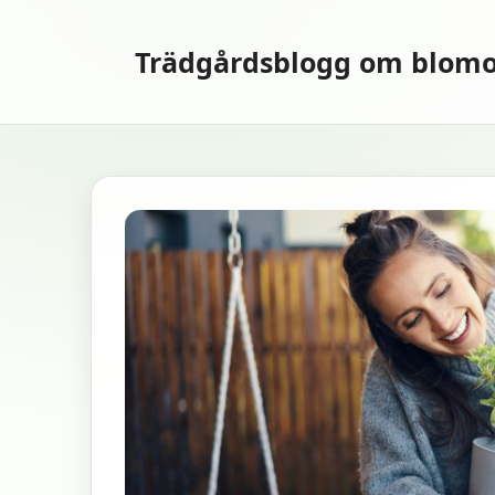
Hoppa
till
Trädgårdsblogg om blomo
innehåll