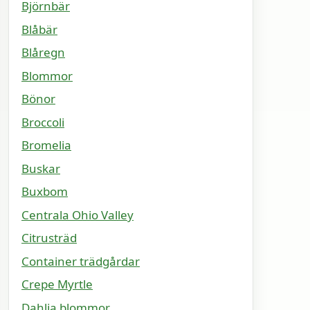
Björnbär
Blåbär
Blåregn
Blommor
Bönor
Broccoli
Bromelia
Buskar
Buxbom
Centrala Ohio Valley
Citrusträd
Container trädgårdar
Crepe Myrtle
Dahlia blommor