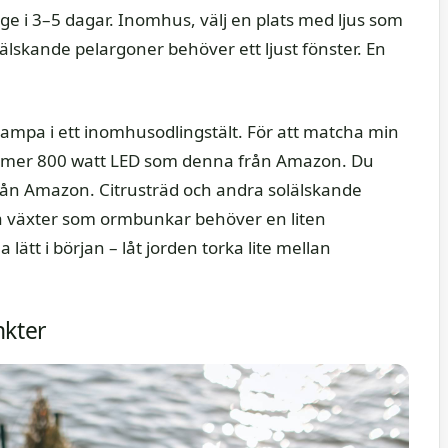
age i 3–5 dagar. Inomhus, välj en plats med ljus som
älskande pelargoner behöver ett ljust fönster. En
ampa i ett inomhusodlingstält. För att matcha min
armer 800 watt LED som denna från Amazon. Du
från Amazon. Citrusträd och andra solälskande
a växter som ormbunkar behöver en liten
 lätt i början – låt jorden torka lite mellan
nkter