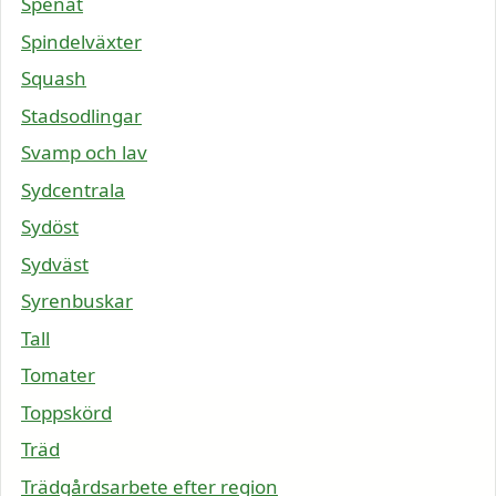
Spenat
Spindelväxter
Squash
Stadsodlingar
Svamp och lav
Sydcentrala
Sydöst
Sydväst
Syrenbuskar
Tall
Tomater
Toppskörd
Träd
Trädgårdsarbete efter region