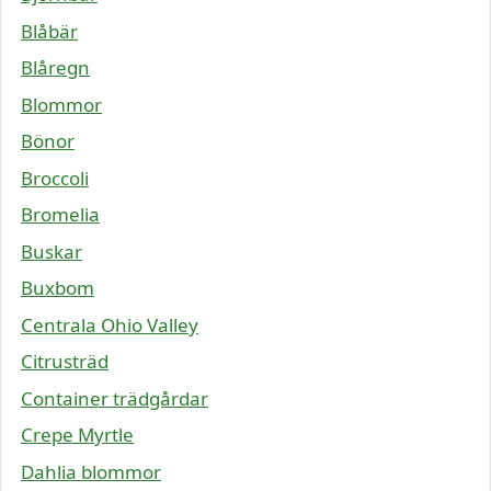
Blåbär
Blåregn
Blommor
Bönor
Broccoli
Bromelia
Buskar
Buxbom
Centrala Ohio Valley
Citrusträd
Container trädgårdar
Crepe Myrtle
Dahlia blommor