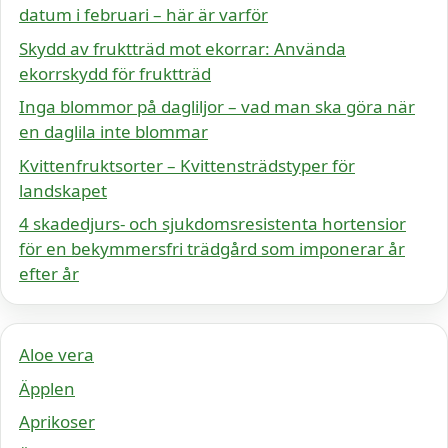
datum i februari – här är varför
Skydd av fruktträd mot ekorrar: Använda
ekorrskydd för fruktträd
Inga blommor på dagliljor – vad man ska göra när
en daglila inte blommar
Kvittenfruktsorter – Kvittensträdstyper för
landskapet
4 skadedjurs- och sjukdomsresistenta hortensior
för en bekymmersfri trädgård som imponerar år
efter år
Aloe vera
Äpplen
Aprikoser