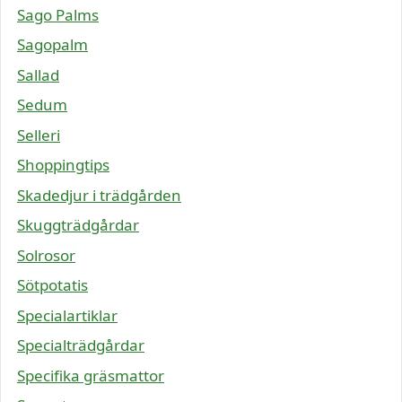
Sago Palms
Sagopalm
Sallad
Sedum
Selleri
Shoppingtips
Skadedjur i trädgården
Skuggträdgårdar
Solrosor
Sötpotatis
Specialartiklar
Specialträdgårdar
Specifika gräsmattor