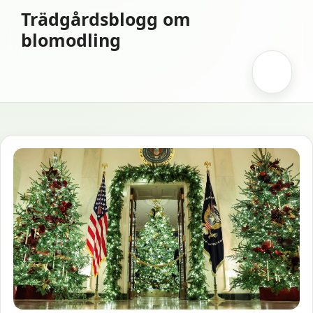
Hoppa
Trädgårdsblogg om
till
blomodling
innehåll
Meny