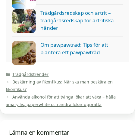
Trädgårdsredskap och artrit –
trädgårdsredskap för artritiska
händer
Om pawpawträd: Tips för att
plantera ett pawpawträd
Kategorier
Trädgårdstrender
Beskärning av fikonfikus: När ska man beskära en
fikonfikus?
Använda alkohol för att tvinga lökar att växa – hålla
amaryllis, paperwhite och andra lökar upprätta
Lämna en kommentar