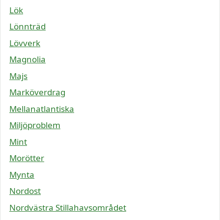
Lök
Lönnträd
Lövverk
Magnolia
Majs
Marköverdrag
Mellanatlantiska
Miljöproblem
Mint
Morötter
Mynta
Nordost
Nordvästra Stillahavsområdet