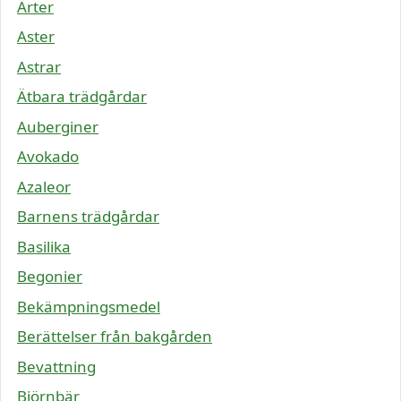
Ärter
Aster
Astrar
Ätbara trädgårdar
Auberginer
Avokado
Azaleor
Barnens trädgårdar
Basilika
Begonier
Bekämpningsmedel
Berättelser från bakgården
Bevattning
Björnbär