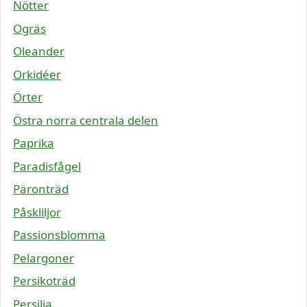
Nötter
Ogräs
Oleander
Orkidéer
Örter
Östra norra centrala delen
Paprika
Paradisfågel
Päronträd
Påskliljor
Passionsblomma
Pelargoner
Persikoträd
Persilja