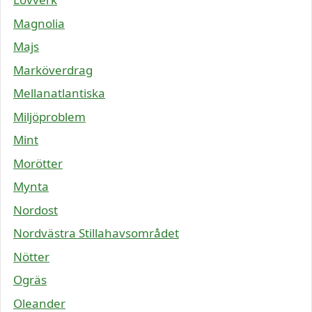
Magnolia
Majs
Marköverdrag
Mellanatlantiska
Miljöproblem
Mint
Morötter
Mynta
Nordost
Nordvästra Stillahavsområdet
Nötter
Ogräs
Oleander