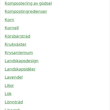
Kompostering av gödsel
Kompostingredienser
Korn
Kornell
Körsbärsträd
Krukväxter
Krysantemum
Landskapsdesign
Landskapsidéer
Lavendel
Liljor
Lök
Lönnträd
Lövverk