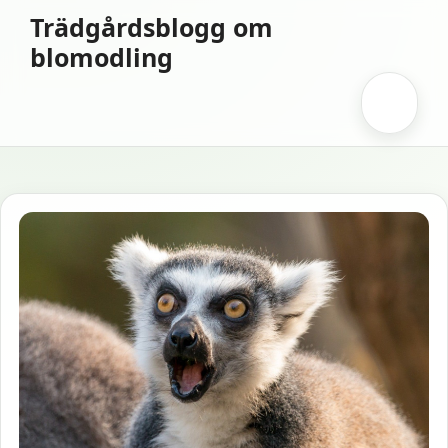
Hoppa
Trädgårdsblogg om
till
blomodling
innehåll
Meny