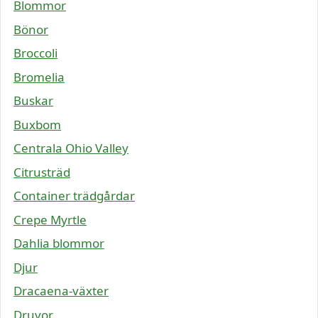
Blommor
Bönor
Broccoli
Bromelia
Buskar
Buxbom
Centrala Ohio Valley
Citrusträd
Container trädgårdar
Crepe Myrtle
Dahlia blommor
Djur
Dracaena-växter
Druvor