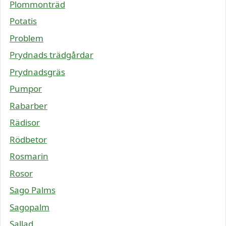
Plommonträd
Potatis
Problem
Prydnads trädgårdar
Prydnadsgräs
Pumpor
Rabarber
Rädisor
Rödbetor
Rosmarin
Rosor
Sago Palms
Sagopalm
Sallad