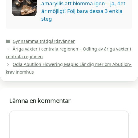
amaryllis att blomma igen – ja, det
är möjligt! Följ bara dessa 3 enkla
steg
Kategorier
Gynnsamma trädgårdsvänner
Åriga växter i centrala regionen – Odling av åriga växter i
centrala regionen
Odla Abutilon Flowering Maple: Lär dig mer om Abutilon-
krav inomhus
Lämna en kommentar
Kommentar