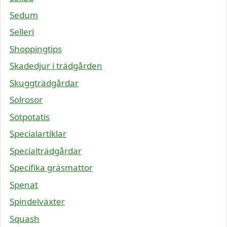
Sedum
Selleri
Shoppingtips
Skadedjur i trädgården
Skuggträdgårdar
Solrosor
Sötpotatis
Specialartiklar
Specialträdgårdar
Specifika gräsmattor
Spenat
Spindelväxter
Squash