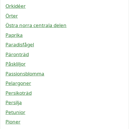
Orkidéer
Örter
Östra norra centrala delen
Paprika
Paradisfågel
Päronträd
Påskliljor
Passionsblomma
Pelargoner
Persikoträd
Persilja
Petunior
Pioner