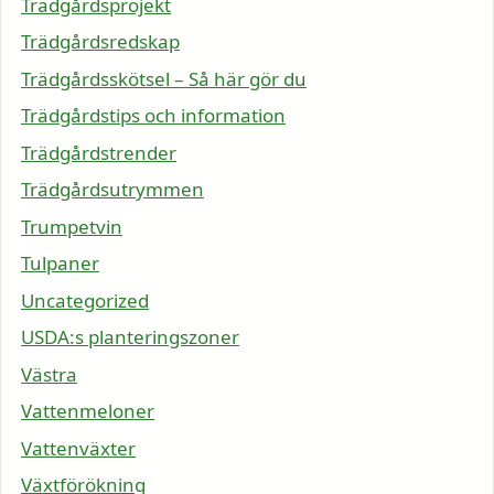
Trädgårdsprojekt
Trädgårdsredskap
Trädgårdsskötsel – Så här gör du
Trädgårdstips och information
Trädgårdstrender
Trädgårdsutrymmen
Trumpetvin
Tulpaner
Uncategorized
USDA:s planteringszoner
Västra
Vattenmeloner
Vattenväxter
Växtförökning