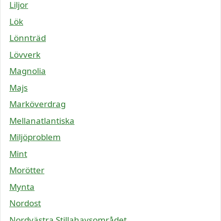
Liljor
Lök
Lönnträd
Lövverk
Magnolia
Majs
Marköverdrag
Mellanatlantiska
Miljöproblem
Mint
Morötter
Mynta
Nordost
Nordvästra Stillahavsområdet