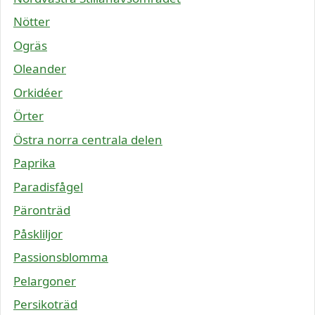
Nötter
Ogräs
Oleander
Orkidéer
Örter
Östra norra centrala delen
Paprika
Paradisfågel
Päronträd
Påskliljor
Passionsblomma
Pelargoner
Persikoträd