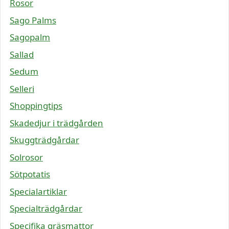
Rosor
Sago Palms
Sagopalm
Sallad
Sedum
Selleri
Shoppingtips
Skadedjur i trädgården
Skuggträdgårdar
Solrosor
Sötpotatis
Specialartiklar
Specialträdgårdar
Specifika gräsmattor