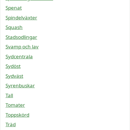
Spenat
Spindelväxter
Squash
Stadsodlingar
Svamp och lav
Sydcentrala
Sydöst
Sydväst
Syrenbuskar
Tall
Tomater
Toppskörd
Träd