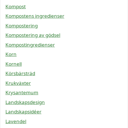
Kompost
Kompostens ingredienser
Kompostering
Kompostering av gödsel
Kompostingredienser
Korn
Kornell
Körsbärsträd
Krukväxter
Krysantemum
Landskapsdesign
Landskapsidéer
Lavendel