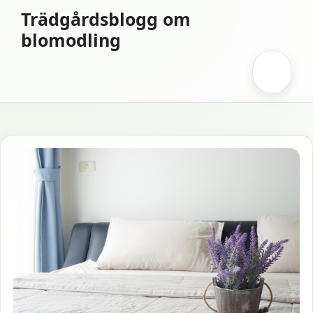
Hoppa
Trädgårdsblogg om
till
blomodling
innehåll
Meny