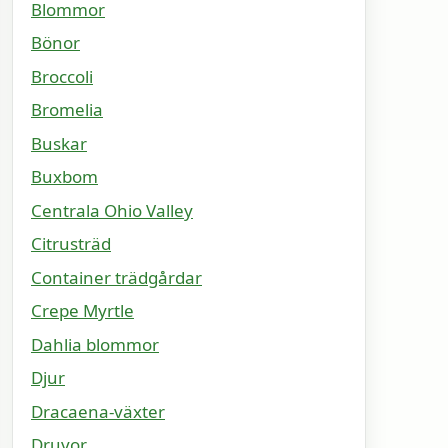
Blommor
Bönor
Broccoli
Bromelia
Buskar
Buxbom
Centrala Ohio Valley
Citrusträd
Container trädgårdar
Crepe Myrtle
Dahlia blommor
Djur
Dracaena-växter
Druvor