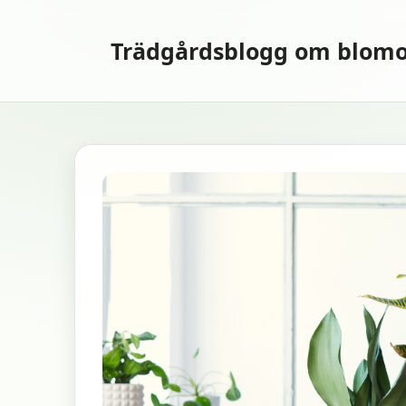
Hoppa
till
Trädgårdsblogg om blomo
innehåll