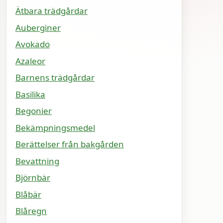
Ätbara trädgårdar
Auberginer
Avokado
Azaleor
Barnens trädgårdar
Basilika
Begonier
Bekämpningsmedel
Berättelser från bakgården
Bevattning
Björnbär
Blåbär
Blåregn