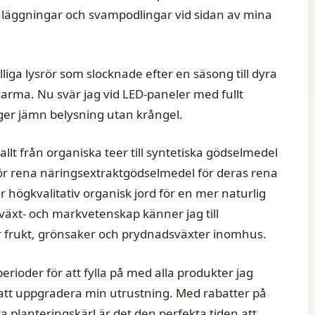
anläggningar och svampodlingar vid sidan av mina
lliga lysrör som slocknade efter en säsong till dyra
arma. Nu svär jag vid LED-paneler med fullt
 ger jämn belysning utan krångel.
llt från organiska teer till syntetiska gödselmedel
g för rena näringsextraktgödselmedel för deras rena
r högkvalitativ organisk jord för en mer naturlig
 växt- och markvetenskap känner jag till
 frukt, grönsaker och prydnadsväxter inomhus.
erioder för att fylla på med alla produkter jag
 att uppgradera min utrustning. Med rabatter på
 planteringskärl är det den perfekta tiden att