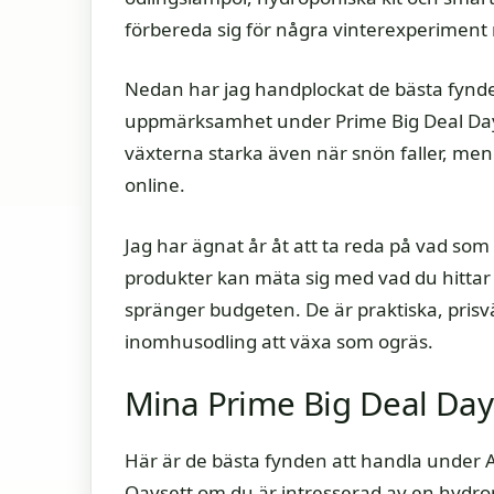
förbereda sig för några vinterexperimen
Nedan har jag handplockat de bästa fynd
uppmärksamhet under Prime Big Deal Days.
växterna starka även när snön faller, me
online.
Jag har ägnat år åt att ta reda på vad so
produkter kan mäta sig med vad du hittar i 
spränger budgeten. De är praktiska, pris
inomhusodling att växa som ogräs.
Mina Prime Big Deal Day
Här är de bästa fynden att handla under 
Oavsett om du är intresserad av en hydro