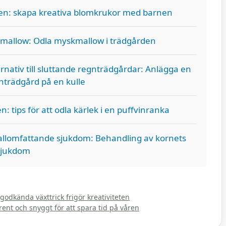
ljen: skapa kreativa blomkrukor med barnen
kmallow: Odla myskmallow i trädgården
ernativ till sluttande regnträdgårdar: Anlägga en
nträdgård på en kulle
: tips för att odla kärlek i en puffvinranka
 allomfattande sjukdom: Behandling av kornets
sjukdom
godkända växttrick frigör kreativiteten
ent och snyggt för att spara tid på våren