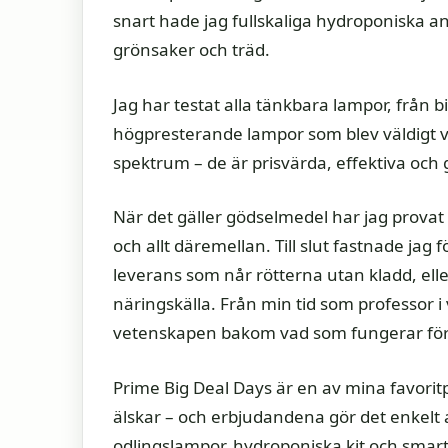
snart hade jag fullskaliga hydroponiska 
grönsaker och träd.
Jag har testat alla tänkbara lampor, från bi
högpresterande lampor som blev väldigt v
spektrum – de är prisvärda, effektiva och
När det gäller gödselmedel har jag provat a
och allt däremellan. Till slut fastnade ja
leverans som når rötterna utan kladd, elle
näringskälla. Från min tid som professor i
vetenskapen bakom vad som fungerar för
Prime Big Deal Days är en av mina favoritp
älskar – och erbjudandena gör det enkelt
odlingslampor, hydroponiska kit och smarta