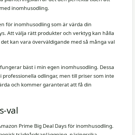
t med inomhusodling.
en för inomhusodling som är värda din
 Att välja rätt produkter och verktyg kan hålla
n det kan vara överväldigande med så många val
m fungerar bäst i min egen inomhusodling. Dessa
professionella odlingar, men till priser som inte
värda och kommer garanterat att få din
s-val
Amazon Prime Big Deal Days för inomhusodling.
ponisk trädgårdsanläggning, näringsrika