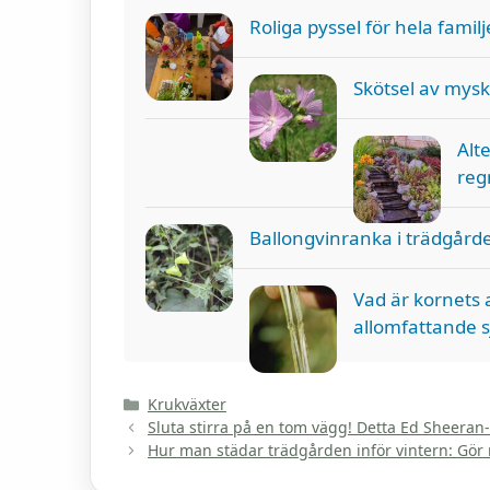
Roliga pyssel för hela fami
Skötsel av mys
Alt
reg
Ballongvinranka i trädgården
Vad är kornets
allomfattande 
Kategorier
Krukväxter
Sluta stirra på en tom vägg! Detta Ed Sheeran-
Hur man städar trädgården inför vintern: Gör r