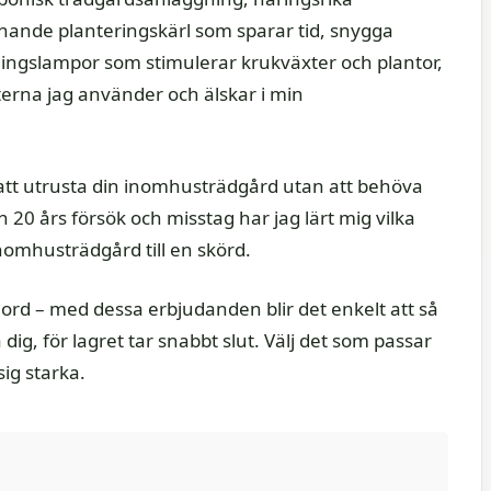
nande planteringskärl som sparar tid, snygga
lingslampor som stimulerar krukväxter och plantor,
ukterna jag använder och älskar i min
le att utrusta din inomhusträdgård utan att behöva
n 20 års försök och misstag har jag lärt mig vilka
nomhusträdgård till en skörd.
 jord – med dessa erbjudanden blir det enkelt att så
dig, för lagret tar snabbt slut. Välj det som passar
ig starka.