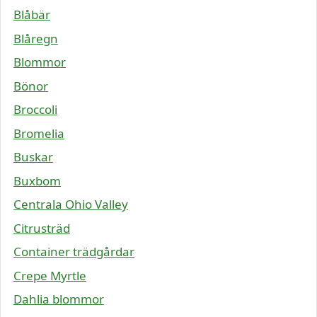
Blåbär
Blåregn
Blommor
Bönor
Broccoli
Bromelia
Buskar
Buxbom
Centrala Ohio Valley
Citrusträd
Container trädgårdar
Crepe Myrtle
Dahlia blommor