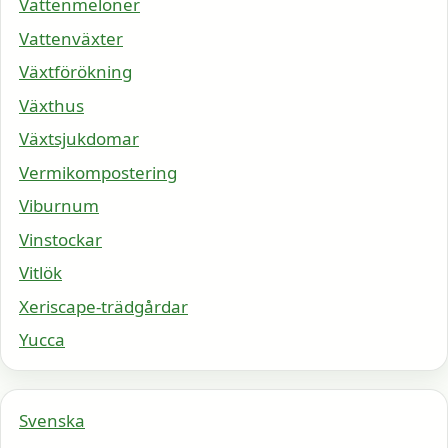
Vattenmeloner
Vattenväxter
Växtförökning
Växthus
Växtsjukdomar
Vermikompostering
Viburnum
Vinstockar
Vitlök
Xeriscape-trädgårdar
Yucca
Svenska