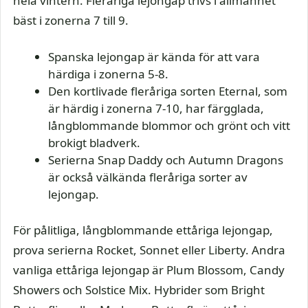
hela vintern. Fleråriga lejongap trivs i allmänhet
bäst i zonerna 7 till 9.
Spanska lejongap är kända för att vara
härdiga i zonerna 5-8.
Den kortlivade fleråriga sorten Eternal, som
är härdig i zonerna 7-10, har färgglada,
långblommande blommor och grönt och vitt
brokigt bladverk.
Serierna Snap Daddy och Autumn Dragons
är också välkända fleråriga sorter av
lejongap.
För pålitliga, långblommande ettåriga lejongap,
prova serierna Rocket, Sonnet eller Liberty. Andra
vanliga ettåriga lejongap är Plum Blossom, Candy
Showers och Solstice Mix. Hybrider som Bright