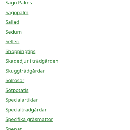
Sago Palms
Sagopalm
Sallad
Sedum
Selleri
Shoppingtips
Skadedjur i trädgården
Skuggträdgårdar
Solrosor
Sötpotatis
Specialartiklar
Specialträdgårdar
Specifika gräsmattor
Spenat