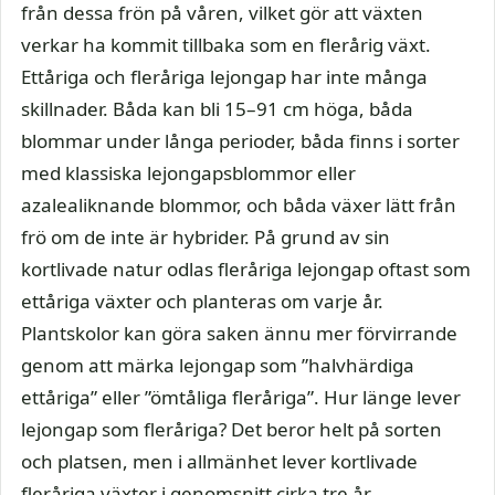
från dessa frön på våren, vilket gör att växten
verkar ha kommit tillbaka som en flerårig växt.
Ettåriga och fleråriga lejongap har inte många
skillnader. Båda kan bli 15–91 cm höga, båda
blommar under långa perioder, båda finns i sorter
med klassiska lejongapsblommor eller
azalealiknande blommor, och båda växer lätt från
frö om de inte är hybrider. På grund av sin
kortlivade natur odlas fleråriga lejongap oftast som
ettåriga växter och planteras om varje år.
Plantskolor kan göra saken ännu mer förvirrande
genom att märka lejongap som ”halvhärdiga
ettåriga” eller ”ömtåliga fleråriga”. Hur länge lever
lejongap som fleråriga? Det beror helt på sorten
och platsen, men i allmänhet lever kortlivade
fleråriga växter i genomsnitt cirka tre år.