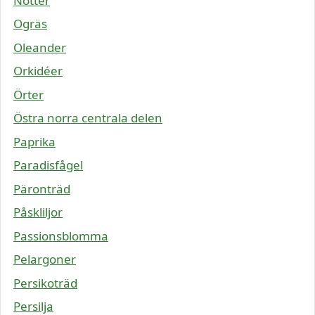
Nötter
Ogräs
Oleander
Orkidéer
Örter
Östra norra centrala delen
Paprika
Paradisfågel
Päronträd
Påskliljor
Passionsblomma
Pelargoner
Persikoträd
Persilja