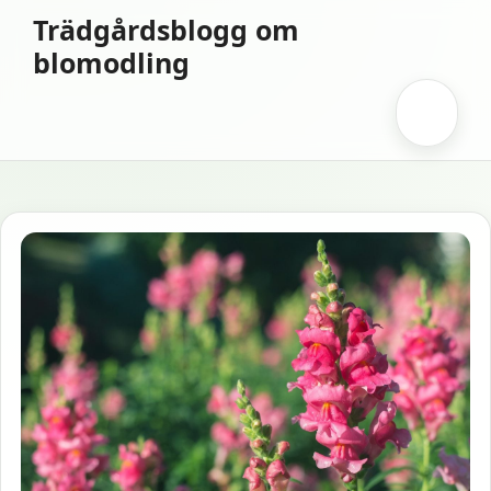
Hoppa
Trädgårdsblogg om
till
blomodling
innehåll
Meny