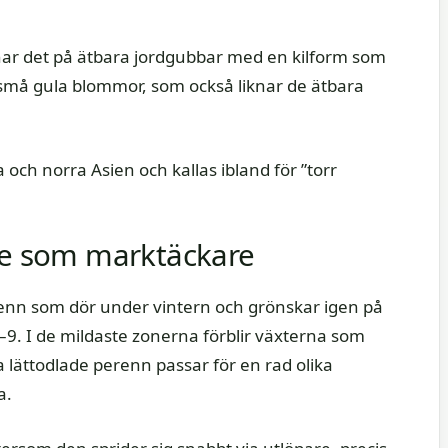
knar det på ätbara jordgubbar med en kilform som
 små gula blommor, som också liknar de ätbara
och norra Asien och kallas ibland för ”torr
bbe som marktäckare
renn som dör under vintern och grönskar igen på
9. I de mildaste zonerna förblir växterna som
lättodlade perenn passar för en rad olika
a.