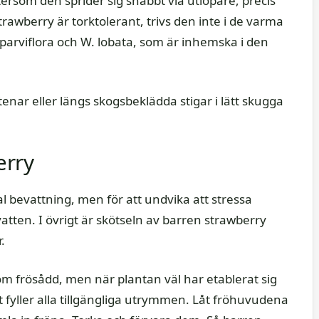
tersom den sprider sig snabbt via utlöpare, precis
awberry är torktolerant, trivs den inte i de varma
 parviflora och W. lobata, som är inhemska i den
ar eller längs skogsbeklädda stigar i lätt skugga
erry
 bevattning, men för att undvika att stressa
en. I övrigt är skötseln av barren strawberry
.
m frösådd, men när plantan väl har etablerat sig
 fyller alla tillgängliga utrymmen. Låt fröhuvudena