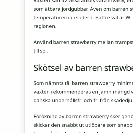
Växten kan av vissa anses vara invasiv, ef
som ätbara jordgubbar. Även om barren str
temperaturerna i södern. Bättre val är W.
regionen.
Använd barren strawberry mellan trampsten
till sol.
Skötsel av barren strawb
Som nämnts tål barren strawberry minimal
växten rekommenderas en jämn mängd vatt
ganska underhållsfri och fri från skadedjur
Förökning av barren strawberry sker geno
skickar den snabbt ut utlöpare som snabbt