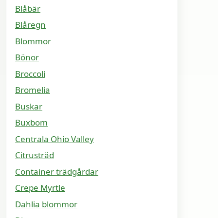
Blåbär
Blåregn
Blommor
Bönor
Broccoli
Bromelia
Buskar
Buxbom
Centrala Ohio Valley
Citrusträd
Container trädgårdar
Crepe Myrtle
Dahlia blommor