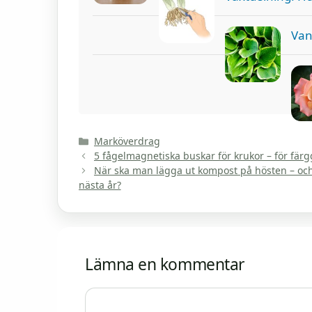
Van
Kategorier
Marköverdrag
5 fågelmagnetiska buskar för krukor – för fär
När ska man lägga ut kompost på hösten – och h
nästa år?
Lämna en kommentar
Kommentar