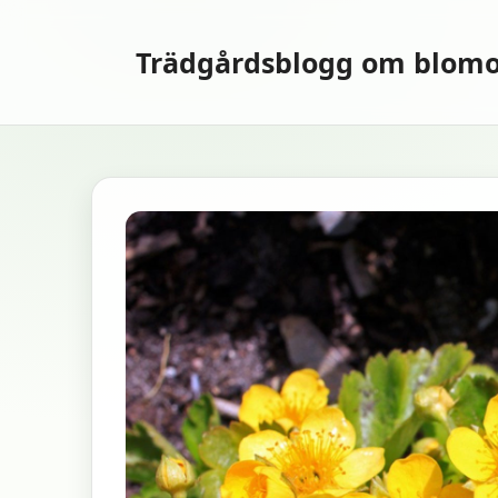
Hoppa
till
Trädgårdsblogg om blomo
innehåll