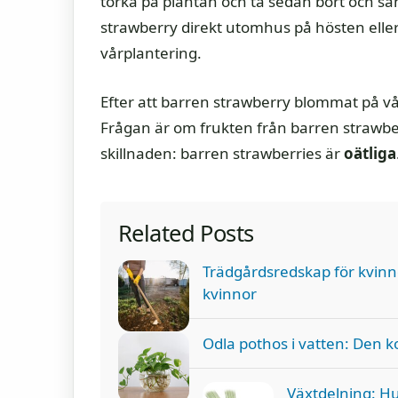
torka på plantan och ta sedan bort och sa
strawberry direkt utomhus på hösten eller 
vårplantering.
Efter att barren strawberry blommat på vå
Frågan är om frukten från barren strawber
skillnaden: barren strawberries är
oätliga
Related Posts
Trädgårdsredskap för kvinn
kvinnor
Odla pothos i vatten: Den k
Växtdelning: H