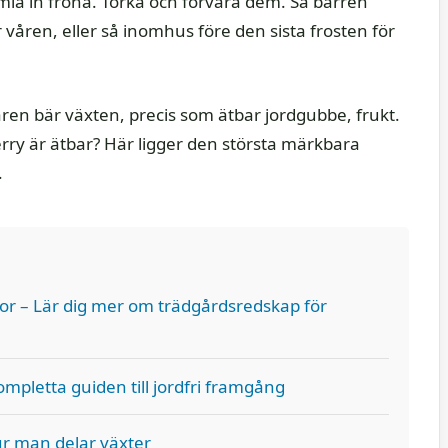
mla in fröna. Torka och förvara dem. Så barren
våren, eller så inomhus före den sista frosten för
ren bär växten, precis som ätbar jordgubbe, frukt.
ry är ätbar? Här ligger den största märkbara
.
or – Lär dig mer om trädgårdsredskap för
ompletta guiden till jordfri framgång
ur man delar växter