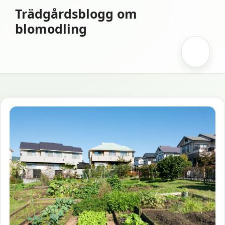
Hoppa
Trädgårdsblogg om
till
blomodling
innehåll
Meny