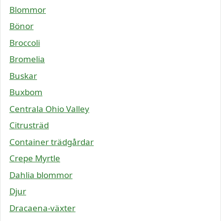
Blommor
Bönor
Broccoli
Bromelia
Buskar
Buxbom
Centrala Ohio Valley
Citrusträd
Container trädgårdar
Crepe Myrtle
Dahlia blommor
Djur
Dracaena-växter