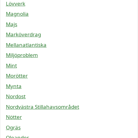
Lövverk
Magnolia
Majs
Marköverdrag
Mellanatlantiska
Miljöproblem
Mint
Morötter
Mynta
Nordost
Nordvästra Stillahavsområdet
Nötter
Ogräs
Oleander