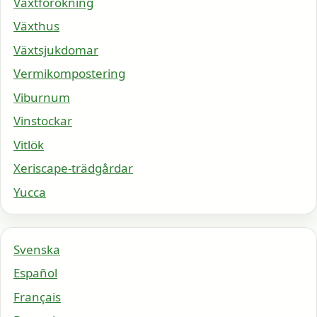
Växtförökning
Växthus
Växtsjukdomar
Vermikompostering
Viburnum
Vinstockar
Vitlök
Xeriscape-trädgårdar
Yucca
Svenska
Español
Français