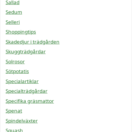
Sallad
Sedum
Selleri
Shoppingtips
Skadedjur i trädgården
Skuggträdgårdar
Solrosor
Sötpotatis
Specialartiklar
Specialträdgårdar
Specifika gräsmattor
Spenat
Spindelväxter
Squash