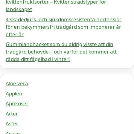
Kvittenfruktsorter – Kvittensträdstyper för
landskapet
4 skadedjurs- och sjukdomsresistenta hortensior
för en bekymmersfri trädgård som imponerar år
efter år
Gummiandhacket som du aldrig visste att din
trädgård behövde – och varför det kommer att
rädda ditt fågelbad i vinter!
Aloe vera
Äpplen
Aprikoser
Ärter
Aster
Astrar