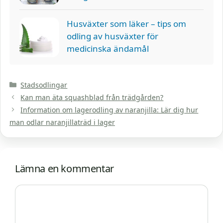
Husväxter som läker – tips om
odling av husväxter för
medicinska ändamål
Kategorier
Stadsodlingar
Kan man äta squashblad från trädgården?
Information om lagerodling av naranjilla: Lär dig hur
man odlar naranjillaträd i lager
Lämna en kommentar
Kommentar