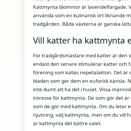
Kattmynta blommor är lavendelfärgade. Vi
använda som en kulinarisk ört liknande myn
trädgården. Båda växterna är ganska lätta
Vill katter ha kattmynta 
För trädgårdsmästare med katter är den st
endast den senare stimulerar katter och få
förening som kallas nepetalakton. Det är 
bladen som ger dem en euforisk känsla. Ne
inte dumt att ha det i huset. Vissa människ
intresse för kattmynta. De som gör det är
som de gör med kattmynta. Om du letar eft
njutning, välj kattmynta, men om du vill
är kattmynta det bättre valet.