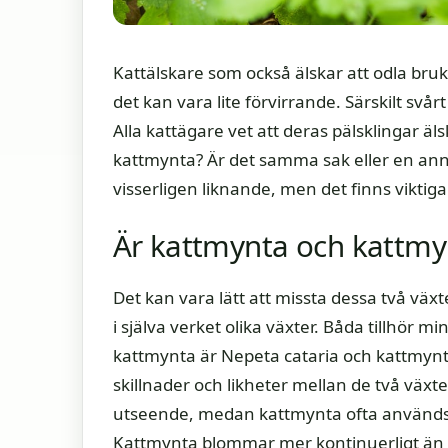
Kattälskare som också älskar att odla bruk
det kan vara lite förvirrande. Särskilt svår
Alla kattägare vet att deras pälsklingar 
kattmynta? Är det samma sak eller en anna
visserligen liknande, men det finns viktiga 
Är kattmynta och kattm
Det kan vara lätt att missta dessa två vä
i själva verket olika växter. Båda tillhör m
kattmynta är Nepeta cataria och kattmynt
skillnader och likheter mellan de två väx
utseende, medan kattmynta ofta används 
Kattmynta blommar mer kontinuerligt än k