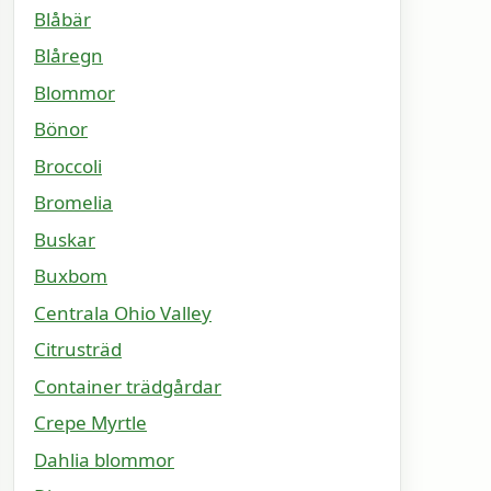
Blåbär
Blåregn
Blommor
Bönor
Broccoli
Bromelia
Buskar
Buxbom
Centrala Ohio Valley
Citrusträd
Container trädgårdar
Crepe Myrtle
Dahlia blommor