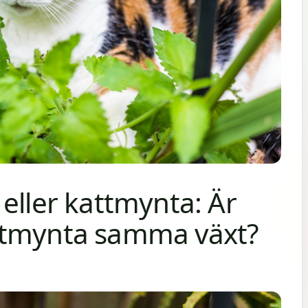
eller kattmynta: Är
ttmynta samma växt?