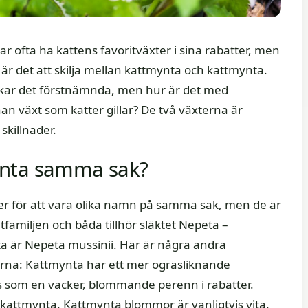
ar ofta ha kattens favoritväxter i sina rabatter, men
t är det att skilja mellan kattmynta och kattmynta.
älskar det förstnämnda, men hur är det med
n växt som katter gillar? De två växterna är
skillnader.
ynta samma sak?
xter för att vara olika namn på samma sak, men de är
intfamiljen och båda tillhör släktet Nepeta –
a är Nepeta mussinii. Här är några andra
terna: Kattmynta har ett mer ogräsliknande
som en vacker, blommande perenn i rabatter.
attmynta. Kattmynta blommor är vanligtvis vita.