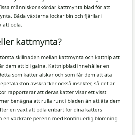
ssa människor skördar kattmynta blad för att
ta. Båda växterna lockar bin och fjärilar i
 att odla.
eller kattmynta?
örsta skillnaden mellan kattmynta och kattnip att
r dem att bli galna. Kattnipblad innehåller en
detta som katter älskar och som får dem att äta
petalakton avskräcker också insekter, så det är
or rapporterar att deras katter visar ett visst
 mer benägna att rulla runt i bladen än att äta dem
er en växt att odla enbart för dina katters
 ha en vackrare perenn med kontinuerlig blomning