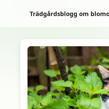
Hoppa
till
Trädgårdsblogg om blomo
innehåll