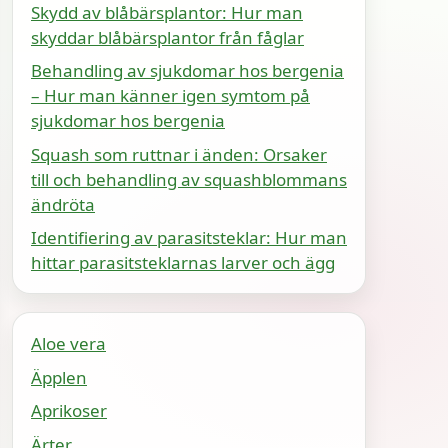
Skydd av blåbärsplantor: Hur man
skyddar blåbärsplantor från fåglar
Behandling av sjukdomar hos bergenia
– Hur man känner igen symtom på
sjukdomar hos bergenia
Squash som ruttnar i änden: Orsaker
till och behandling av squashblommans
ändröta
Identifiering av parasitsteklar: Hur man
hittar parasitsteklarnas larver och ägg
Aloe vera
Äpplen
Aprikoser
Ärter