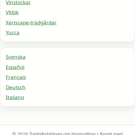
Vinstockar
Vitlök
Xeriscape-trädgårdar
Yucca
Svenska
Español
Français
Deutsch
Italiano
© 2026 Trädgårdsblogg om blomodling
• Byggt med