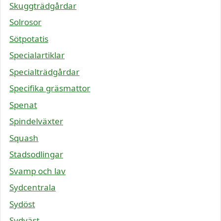
Skuggträdgårdar
Solrosor
Sötpotatis
Specialartiklar
Specialträdgårdar
Specifika gräsmattor
Spenat
Spindelväxter
Squash
Stadsodlingar
Svamp och lav
Sydcentrala
Sydöst
Sydväst