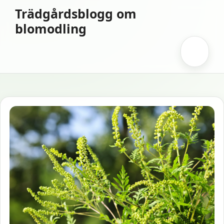
Hoppa
Trädgårdsblogg om
till
blomodling
innehåll
Meny