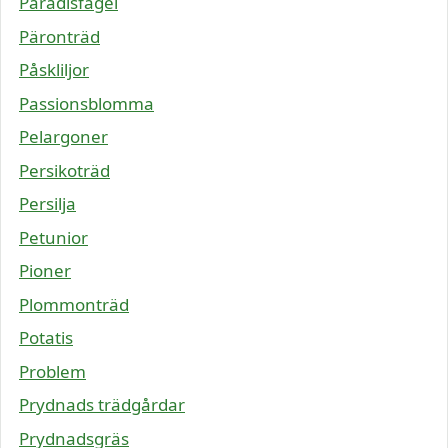
Paradisfågel
Päronträd
Påskliljor
Passionsblomma
Pelargoner
Persikoträd
Persilja
Petunior
Pioner
Plommonträd
Potatis
Problem
Prydnads trädgårdar
Prydnadsgräs