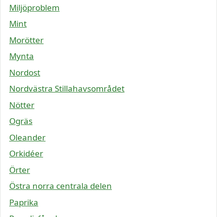
Miljöproblem
Mint
Morötter
Mynta
Nordost
Nordvästra Stillahavsområdet
Nötter
Ogräs
Oleander
Orkidéer
Örter
Östra norra centrala delen
Paprika