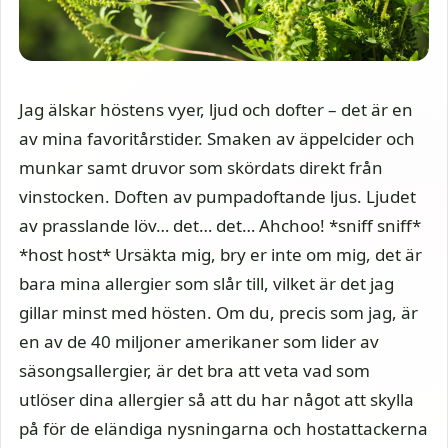
Jag älskar höstens vyer, ljud och dofter – det är en
av mina favoritårstider. Smaken av äppelcider och
munkar samt druvor som skördats direkt från
vinstocken. Doften av pumpadoftande ljus. Ljudet
av prasslande löv… det… det… Ahchoo! *sniff sniff*
*host host* Ursäkta mig, bry er inte om mig, det är
bara mina allergier som slår till, vilket är det jag
gillar minst med hösten. Om du, precis som jag, är
en av de 40 miljoner amerikaner som lider av
säsongsallergier, är det bra att veta vad som
utlöser dina allergier så att du har något att skylla
på för de eländiga nysningarna och hostattackerna