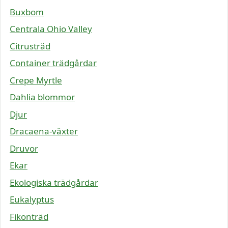
Buxbom
Centrala Ohio Valley
Citrusträd
Container trädgårdar
Crepe Myrtle
Dahlia blommor
Djur
Dracaena-växter
Druvor
Ekar
Ekologiska trädgårdar
Eukalyptus
Fikonträd