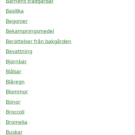
Barnens trädgårdar
Basilika
Begonier
Bekämpningsmedel
Berättelser från bakgården
Bevattning
Björnbär
Blåbär
Blåregn
Blommor
Bönor
Broccoli
Bromelia
Buskar