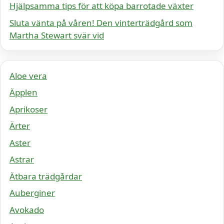
Hjälpsamma tips för att köpa barrotade växter
Sluta vänta på våren! Den vinterträdgård som
Martha Stewart svär vid
Aloe vera
Äpplen
Aprikoser
Ärter
Aster
Astrar
Ätbara trädgårdar
Auberginer
Avokado