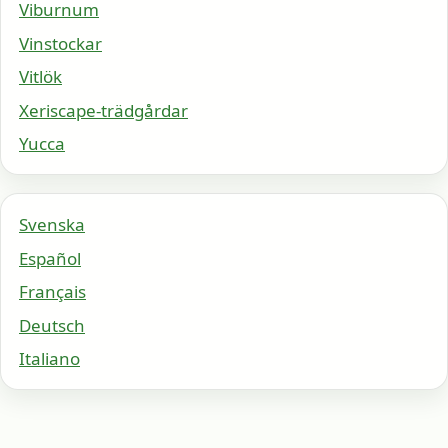
Viburnum
Vinstockar
Vitlök
Xeriscape-trädgårdar
Yucca
Svenska
Español
Français
Deutsch
Italiano