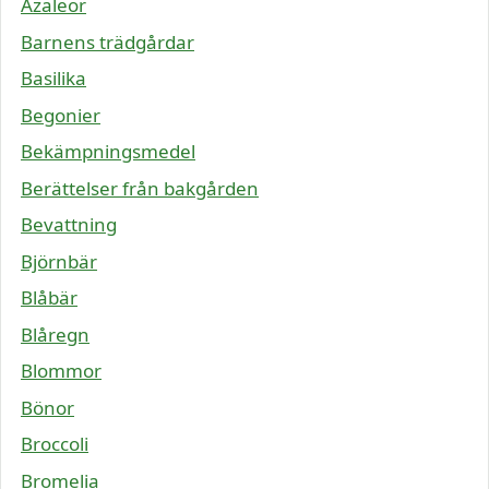
Azaleor
Barnens trädgårdar
Basilika
Begonier
Bekämpningsmedel
Berättelser från bakgården
Bevattning
Björnbär
Blåbär
Blåregn
Blommor
Bönor
Broccoli
Bromelia