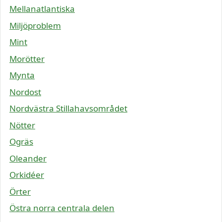
Mellanatlantiska
Miljöproblem
Mint
Morötter
Mynta
Nordost
Nordvästra Stillahavsområdet
Nötter
Ogräs
Oleander
Orkidéer
Örter
Östra norra centrala delen