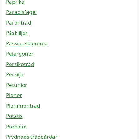
Paprika
Paradisfågel
Päronträd
Påskliljor
Passionsblomma
Pelargoner
Persikoträd
Persilja
Petunior
Pioner
Plommonträd
Potatis
Problem
Prydnads trädgårdar