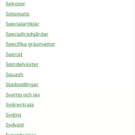
Solrosor
Sötpotatis
Specialartiklar
Specialträdgårdar
Specifika gräsmattor
Spenat
Spindelväxter
Squash
Stadsodlingar
Svamp och lav
Sydcentrala
Sydöst
Sydväst
Syrenbuskar