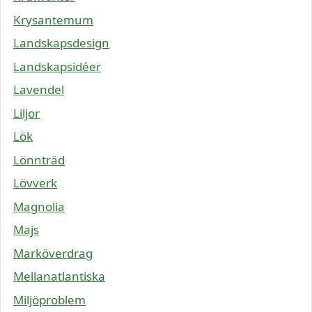
Krysantemum
Landskapsdesign
Landskapsidéer
Lavendel
Liljor
Lök
Lönnträd
Lövverk
Magnolia
Majs
Marköverdrag
Mellanatlantiska
Miljöproblem