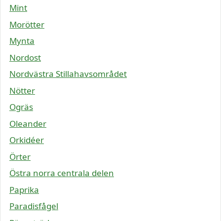
Mint
Morötter
Mynta
Nordost
Nordvästra Stillahavsområdet
Nötter
Ogräs
Oleander
Orkidéer
Örter
Östra norra centrala delen
Paprika
Paradisfågel