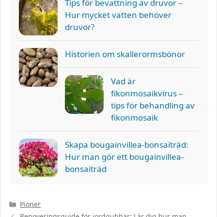
Tips för bevattning av druvor –
Hur mycket vatten behöver
druvor?
Historien om skallerormsbönor
Vad är
fikonmosaikvirus –
tips för behandling av
fikonmosaik
Skapa bougainvillea-bonsaiträd:
Hur man gör ett bougainvillea-
bonsaiträd
Kategorier
Pioner
Renoveringsguide för jordgubbar: Lär dig hur man