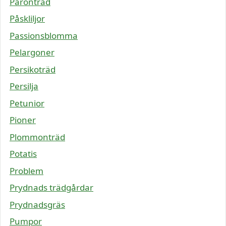
Päronträd
Påskliljor
Passionsblomma
Pelargoner
Persikoträd
Persilja
Petunior
Pioner
Plommonträd
Potatis
Problem
Prydnads trädgårdar
Prydnadsgräs
Pumpor