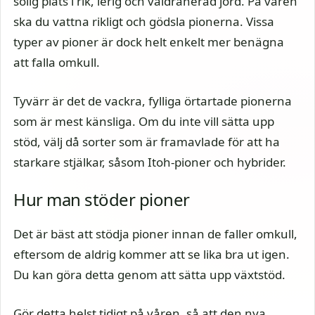
solig plats i rik, lerig och väldränerad jord. På våren
ska du vattna rikligt och gödsla pionerna. Vissa
typer av pioner är dock helt enkelt mer benägna
att falla omkull.
Tyvärr är det de vackra, fylliga örtartade pionerna
som är mest känsliga. Om du inte vill sätta upp
stöd, välj då sorter som är framavlade för att ha
starkare stjälkar, såsom Itoh-pioner och hybrider.
Hur man stöder pioner
Det är bäst att stödja pioner innan de faller omkull,
eftersom de aldrig kommer att se lika bra ut igen.
Du kan göra detta genom att sätta upp växtstöd.
Gör detta helst tidigt på våren, så att den nya