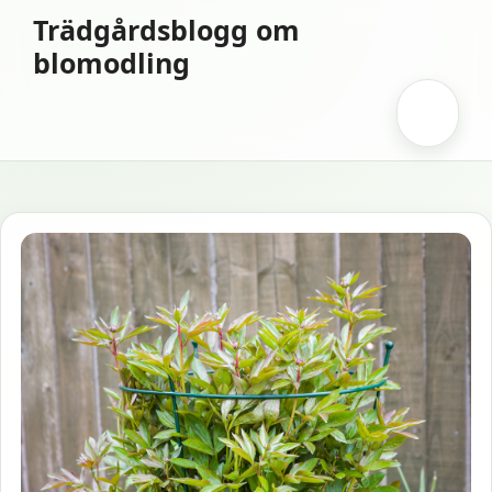
Hoppa
Trädgårdsblogg om
till
blomodling
innehåll
Meny