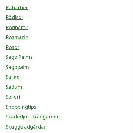
Rabarber
Rädisor
Rödbetor
Rosmarin
Rosor
Sago Palms
Sagopalm
Sallad
Sedum
Selleri
Shoppingtips
Skadedjur i trädgården
Skuggträdgårdar