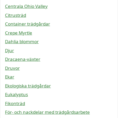
Centrala Ohio Valley
Citrusträd
Container trädgårdar
Crepe Myrtle
Dahlia blommor
Djur
Dracaena-växter
Druvor
Ekar
Ekologiska trädgårdar
Eukalyptus
Fikonträd
För- och nackdelar med trädgårdsarbete