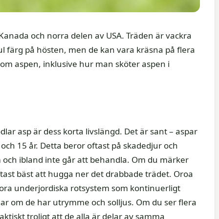
 i Kanada och norra delen av USA. Träden är vackra
ul färg på hösten, men de kan vara kräsna på flera
mer om aspen, inklusive hur man sköter aspen i
ar asp är dess korta livslängd. Det är sant – aspar
 och 15 år. Detta beror oftast på skadedjur och
m och ibland inte går att behandla. Om du märker
 oftast bäst att hugga ner det drabbade trädet. Oroa
stora underjordiska rotsystem som kontinuerligt
mmar om de har utrymme och solljus. Om du ser flera
ktiskt troligt att de alla är delar av samma