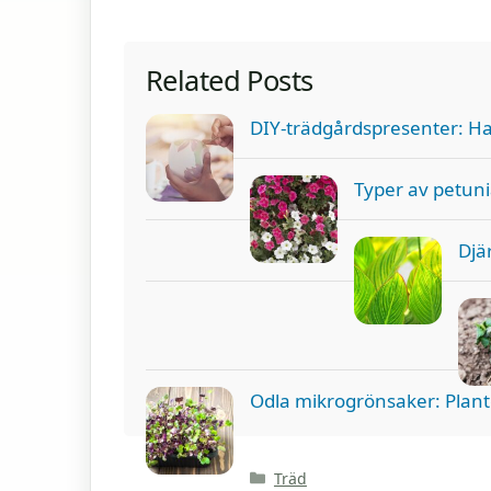
Related Posts
DIY-trädgårdspresenter: Ha
Typer av petuni
Djä
Odla mikrogrönsaker: Plant
Kategorier
Träd