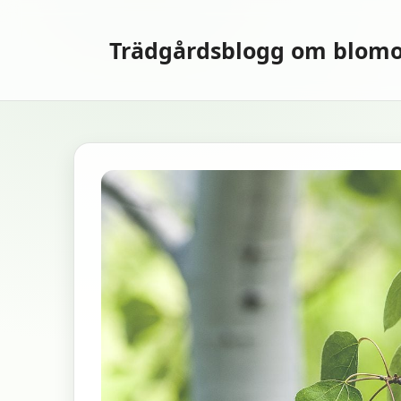
Hoppa
till
Trädgårdsblogg om blomo
innehåll