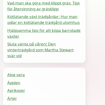
Vad man ska göra med klippt gräs: Tips
för återvinning av gräsklipp
Köttätande växt trädgårdar: Hur man
odlar en köttätande trädgård utomhus
Hjälpsamma tips för att köpa barrotade
växter
Sluta vänta på våren! Den
vinterträdgård som Martha Stewart
svär vid
Aloe vera
Äpplen
Aprikoser
Ärter