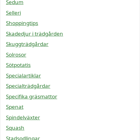
Sedum
Selleri
Shoppingtips
Skadedjur i trädgården
Skuggträdgårdar
Solrosor
Sötpotatis
Specialartiklar
Specialträdgårdar
Specifika gräsmattor
Spenat
Spindelväxter
Squash
Stadsodlingar