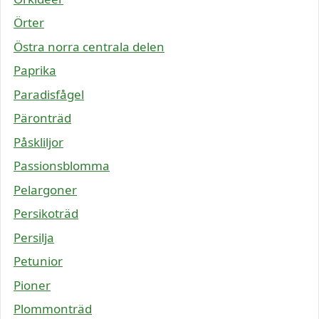
Örter
Östra norra centrala delen
Paprika
Paradisfågel
Päronträd
Påskliljor
Passionsblomma
Pelargoner
Persikoträd
Persilja
Petunior
Pioner
Plommonträd