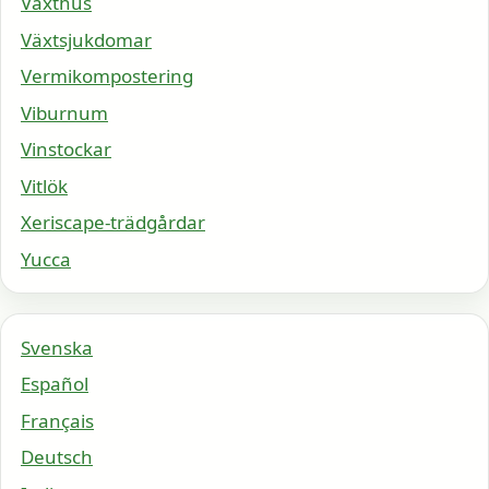
Växthus
Växtsjukdomar
Vermikompostering
Viburnum
Vinstockar
Vitlök
Xeriscape-trädgårdar
Yucca
Svenska
Español
Français
Deutsch