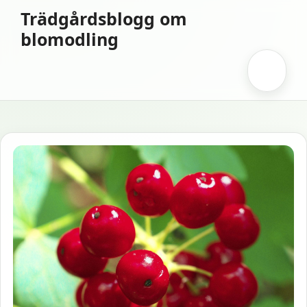
Hoppa
Trädgårdsblogg om
till
blomodling
innehåll
Meny