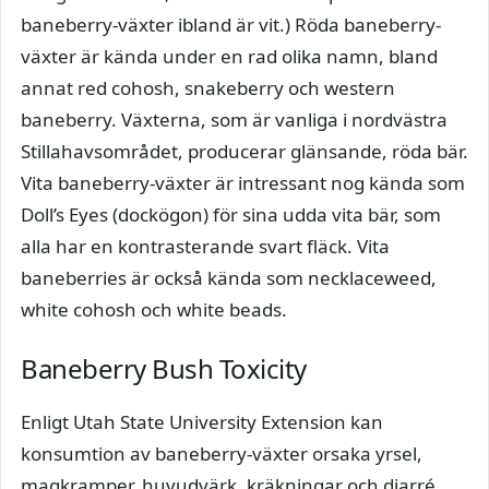
baneberry-växter ibland är vit.) Röda baneberry-
växter är kända under en rad olika namn, bland
annat red cohosh, snakeberry och western
baneberry. Växterna, som är vanliga i nordvästra
Stillahavsområdet, producerar glänsande, röda bär.
Vita baneberry-växter är intressant nog kända som
Doll’s Eyes (dockögon) för sina udda vita bär, som
alla har en kontrasterande svart fläck. Vita
baneberries är också kända som necklaceweed,
white cohosh och white beads.
Baneberry Bush Toxicity
Enligt Utah State University Extension kan
konsumtion av baneberry-växter orsaka yrsel,
magkramper, huvudvärk, kräkningar och diarré.