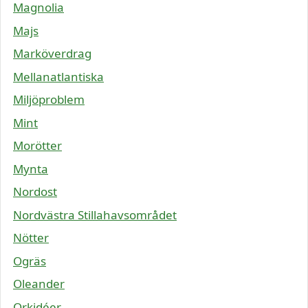
Magnolia
Majs
Marköverdrag
Mellanatlantiska
Miljöproblem
Mint
Morötter
Mynta
Nordost
Nordvästra Stillahavsområdet
Nötter
Ogräs
Oleander
Orkidéer