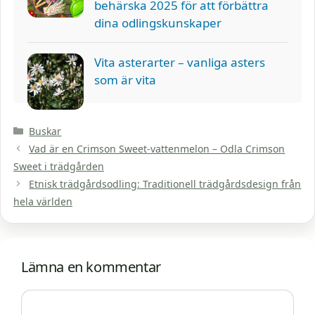
behärska 2025 för att förbättra
dina odlingskunskaper
Vita asterarter – vanliga asters
som är vita
Kategorier
Buskar
Vad är en Crimson Sweet-vattenmelon – Odla Crimson
Sweet i trädgården
Etnisk trädgårdsodling: Traditionell trädgårdsdesign från
hela världen
Lämna en kommentar
Kommentar