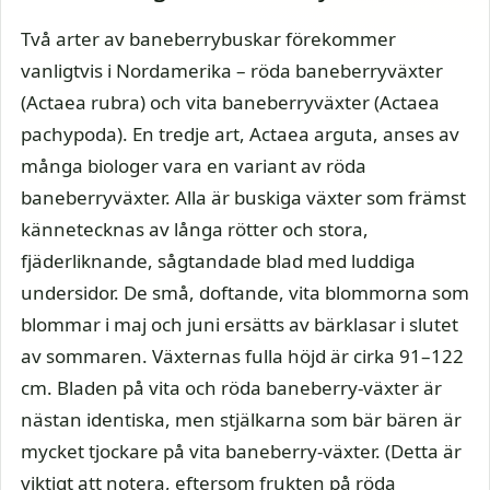
Två arter av baneberrybuskar förekommer
vanligtvis i Nordamerika – röda baneberryväxter
(Actaea rubra) och vita baneberryväxter (Actaea
pachypoda). En tredje art, Actaea arguta, anses av
många biologer vara en variant av röda
baneberryväxter. Alla är buskiga växter som främst
kännetecknas av långa rötter och stora,
fjäderliknande, sågtandade blad med luddiga
undersidor. De små, doftande, vita blommorna som
blommar i maj och juni ersätts av bärklasar i slutet
av sommaren. Växternas fulla höjd är cirka 91–122
cm. Bladen på vita och röda baneberry-växter är
nästan identiska, men stjälkarna som bär bären är
mycket tjockare på vita baneberry-växter. (Detta är
viktigt att notera, eftersom frukten på röda