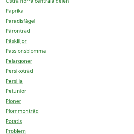
Östra norra centrala delen
Paprika
Paradisfågel
Päronträd
Påskliljor
Passionsblomma
Pelargoner
Persikoträd
Persilja
Petunior
Pioner
Plommonträd
Potatis
Problem