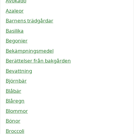
Avokado
Azaleor
Barnens trädgårdar
Basilika
Begonier
Bekämpningsmedel
Berättelser från bakgården
Bevattning
Björnbär
Blåbär
Blåregn
Blommor
Bönor
Broccoli