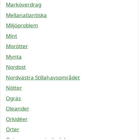
Marköverdrag
Mellanatlantiska
Miljöproblem
Mint
Morötter
Mynta
Nordost
Nordvästra Stillahavsområdet
Nötter
Ogräs
Oleander
Orkidéer
Örter