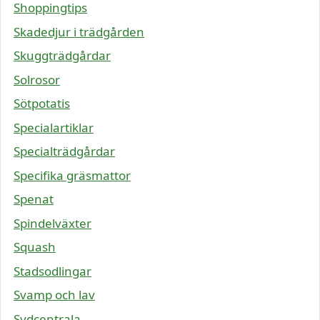
Shoppingtips
Skadedjur i trädgården
Skuggträdgårdar
Solrosor
Sötpotatis
Specialartiklar
Specialträdgårdar
Specifika gräsmattor
Spenat
Spindelväxter
Squash
Stadsodlingar
Svamp och lav
Sydcentrala