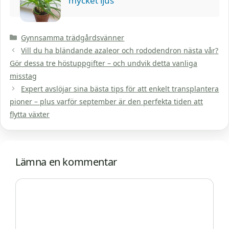
mycket ljus
Kategorier
Gynnsamma trädgårdsvänner
Vill du ha bländande azaleor och rododendron nästa vår?
Gör dessa tre höstuppgifter – och undvik detta vanliga
misstag
Expert avslöjar sina bästa tips för att enkelt transplantera
pioner – plus varför september är den perfekta tiden att
flytta växter
Lämna en kommentar
Kommentar