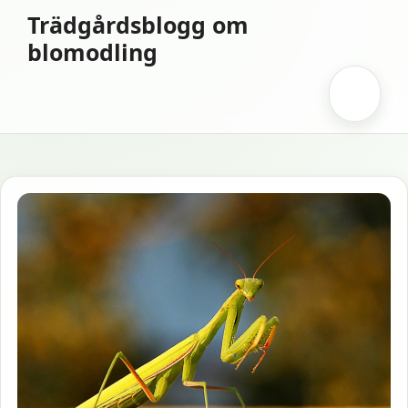
Hoppa
Trädgårdsblogg om
till
blomodling
innehåll
Meny