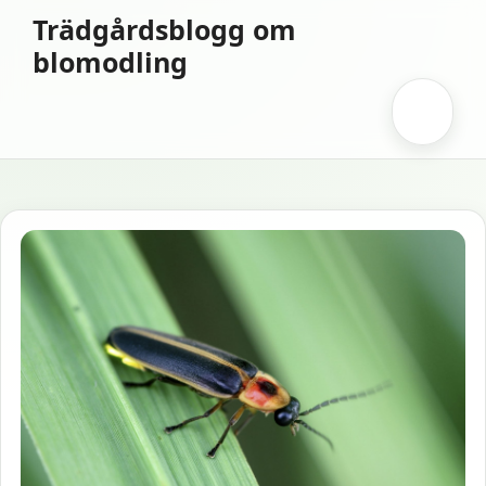
Hoppa
Trädgårdsblogg om
till
blomodling
innehåll
Meny