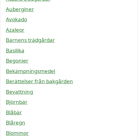
Auberginer
Avokado
Azaleor
Barnens trädgårdar
Basilika
Begonier
Bekämpningsmedel
Berättelser från bakgården
Bevattning
Björnbär
Blåbär
Blåregn
Blommor