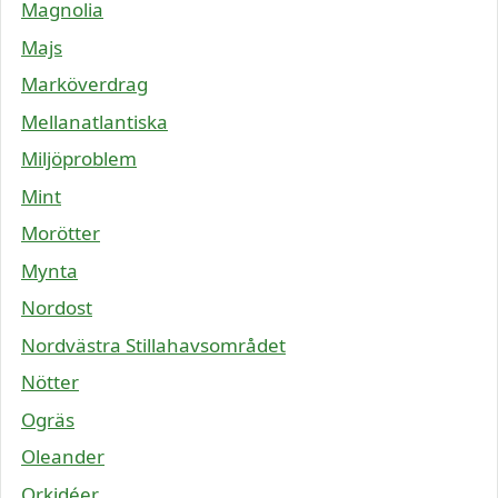
Magnolia
Majs
Marköverdrag
Mellanatlantiska
Miljöproblem
Mint
Morötter
Mynta
Nordost
Nordvästra Stillahavsområdet
Nötter
Ogräs
Oleander
Orkidéer