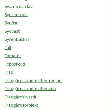
Svamp och lav
Sydcentrala
Sydöst
Sydväst
Syrenbuskar
Tall
Tomater
Toppskörd
Träd
Trädgårdsarbete efter region
Trädgårdsarbete efter zon
Trädgårdslivsstil
Trädgårdsprojekt