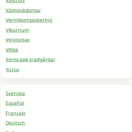
Växthus
Växtsjukdomar
Vermikompostering
Viburnum
Vinstockar
Vitlök
Xeriscape-trädgårdar
Yucca
Svenska
Español
Français
Deutsch