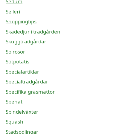
Sedum
Selleri
Shoppingtips
Skadedjur i trädgården
Skuggträdgårdar
Solrosor
Sötpotatis
Specialartiklar
Specialträdgårdar
Specifika gräsmattor
Spenat
Spindelväxter
Squash
Stadsodlingar