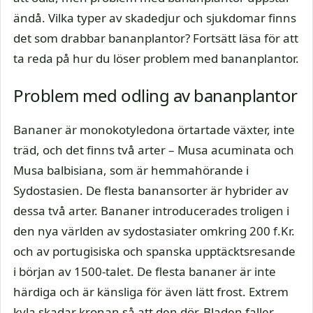
ändå. Vilka typer av skadedjur och sjukdomar finns
det som drabbar bananplantor? Fortsätt läsa för att
ta reda på hur du löser problem med bananplantor.
Problem med odling av bananplantor
Bananer är monokotyledona örtartade växter, inte
träd, och det finns två arter – Musa acuminata och
Musa balbisiana, som är hemmahörande i
Sydostasien. De flesta banansorter är hybrider av
dessa två arter. Bananer introducerades troligen i
den nya världen av sydostasiater omkring 200 f.Kr.
och av portugisiska och spanska upptäcktsresande
i början av 1500-talet. De flesta bananer är inte
härdiga och är känsliga för även lätt frost. Extrem
kyla skadar kronan så att den dör. Bladen faller