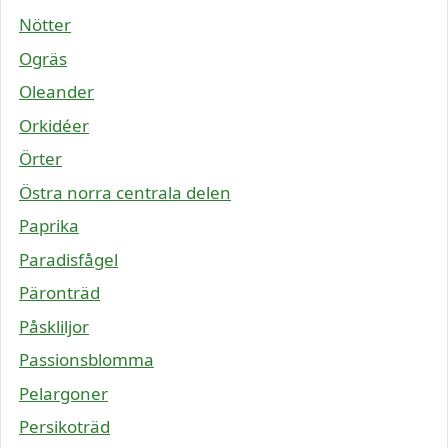
Nötter
Ogräs
Oleander
Orkidéer
Örter
Östra norra centrala delen
Paprika
Paradisfågel
Päronträd
Påskliljor
Passionsblomma
Pelargoner
Persikoträd