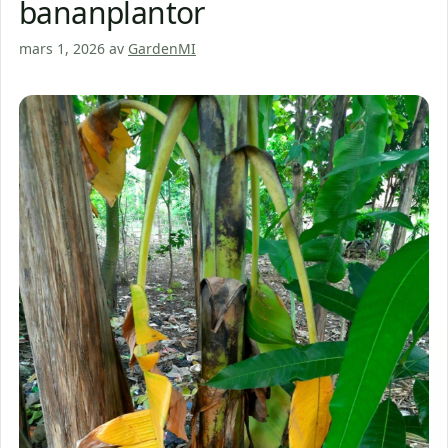
bananplantor
mars 1, 2026
av
GardenMI