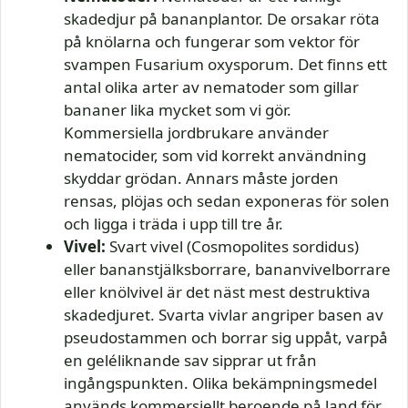
skadedjur på bananplantor. De orsakar röta
på knölarna och fungerar som vektor för
svampen Fusarium oxysporum. Det finns ett
antal olika arter av nematoder som gillar
bananer lika mycket som vi gör.
Kommersiella jordbrukare använder
nematocider, som vid korrekt användning
skyddar grödan. Annars måste jorden
rensas, plöjas och sedan exponeras för solen
och ligga i träda i upp till tre år.
Vivel:
Svart vivel (Cosmopolites sordidus)
eller bananstjälksborrare, bananvivelborrare
eller knölvivel är det näst mest destruktiva
skadedjuret. Svarta vivlar angriper basen av
pseudostammen och borrar sig uppåt, varpå
en geléliknande sav sipprar ut från
ingångspunkten. Olika bekämpningsmedel
används kommersiellt beroende på land för