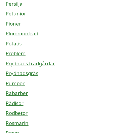
Persilja
Petunior
Pioner
Plommonträd
Potatis
Problem
Prydnads trädgårdar
Prydnadsgräs
Pumpor
Rabarber
Rädisor
Rödbetor
Rosmarin
Rosor