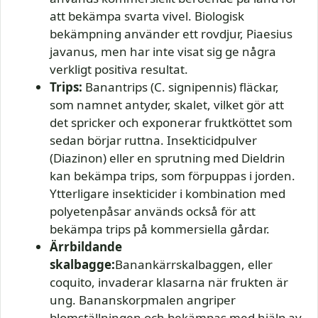
att bekämpa svarta vivel. Biologisk
bekämpning använder ett rovdjur, Piaesius
javanus, men har inte visat sig ge några
verkligt positiva resultat.
Trips:
Banantrips (C. signipennis) fläckar,
som namnet antyder, skalet, vilket gör att
det spricker och exponerar fruktköttet som
sedan börjar ruttna. Insekticidpulver
(Diazinon) eller en sprutning med Dieldrin
kan bekämpa trips, som förpuppas i jorden.
Ytterligare insekticider i kombination med
polyetenpåsar används också för att
bekämpa trips på kommersiella gårdar.
Ärrbildande
skalbagge:
Banankärrskalbaggen, eller
coquito, invaderar klasarna när frukten är
ung. Bananskorpmalen angriper
blomställningen och bekämpas med hjälp av