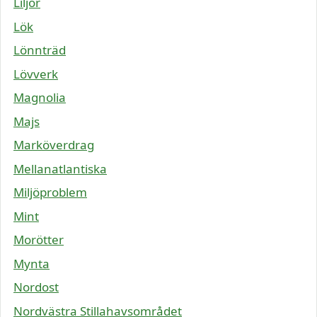
Liljor
Lök
Lönnträd
Lövverk
Magnolia
Majs
Marköverdrag
Mellanatlantiska
Miljöproblem
Mint
Morötter
Mynta
Nordost
Nordvästra Stillahavsområdet