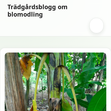
Hoppa
Trädgårdsblogg om
till
blomodling
innehåll
Meny