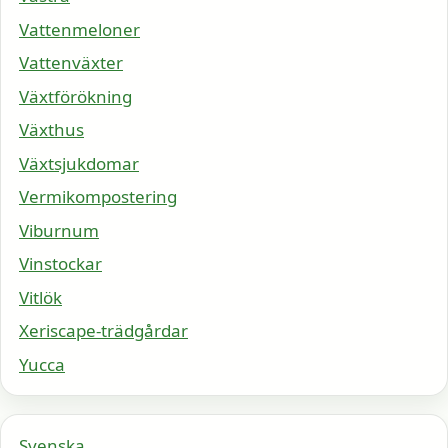
Vattenmeloner
Vattenväxter
Växtförökning
Växthus
Växtsjukdomar
Vermikompostering
Viburnum
Vinstockar
Vitlök
Xeriscape-trädgårdar
Yucca
Svenska