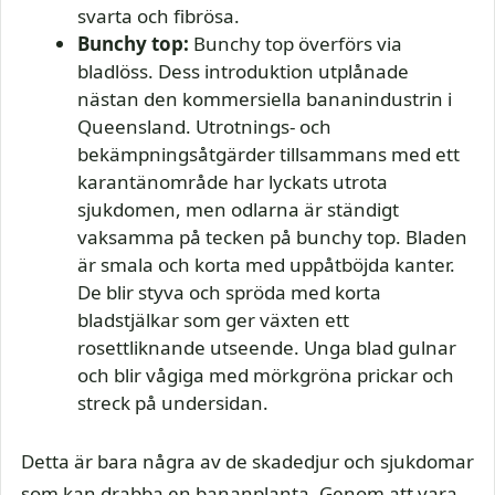
svarta och fibrösa.
Bunchy top:
Bunchy top överförs via
bladlöss. Dess introduktion utplånade
nästan den kommersiella bananindustrin i
Queensland. Utrotnings- och
bekämpningsåtgärder tillsammans med ett
karantänområde har lyckats utrota
sjukdomen, men odlarna är ständigt
vaksamma på tecken på bunchy top. Bladen
är smala och korta med uppåtböjda kanter.
De blir styva och spröda med korta
bladstjälkar som ger växten ett
rosettliknande utseende. Unga blad gulnar
och blir vågiga med mörkgröna prickar och
streck på undersidan.
Detta är bara några av de skadedjur och sjukdomar
som kan drabba en bananplanta. Genom att vara