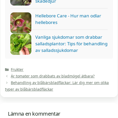
skadedjur
Hellebore Care - Hur man odlar
hellebores
Vanliga sjukdomar som drabbar
salladsplantor: Tips för behandling
av salladssjukdomar
Kategorier
Frukter
Är tomater som drabbats av bladmögel ätbara?
Behandling av blåbärsbladfläckar: Lär dig mer om olika
typer av blåbärsbladfläckar
Lämna en kommentar