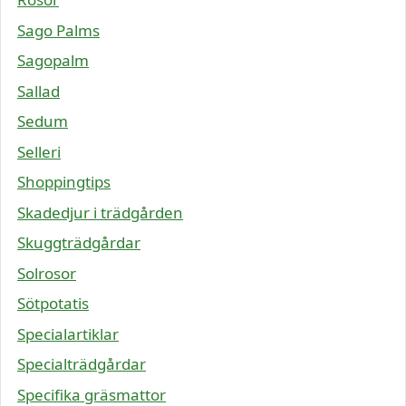
Sago Palms
Sagopalm
Sallad
Sedum
Selleri
Shoppingtips
Skadedjur i trädgården
Skuggträdgårdar
Solrosor
Sötpotatis
Specialartiklar
Specialträdgårdar
Specifika gräsmattor