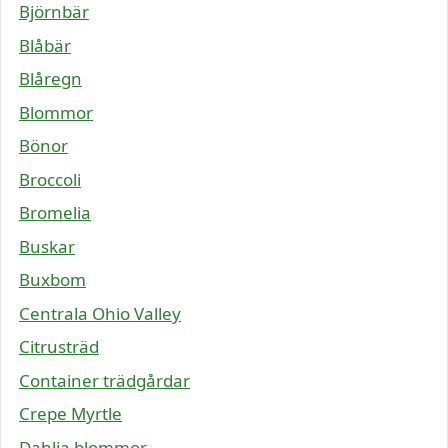
Björnbär
Blåbär
Blåregn
Blommor
Bönor
Broccoli
Bromelia
Buskar
Buxbom
Centrala Ohio Valley
Citrusträd
Container trädgårdar
Crepe Myrtle
Dahlia blommor