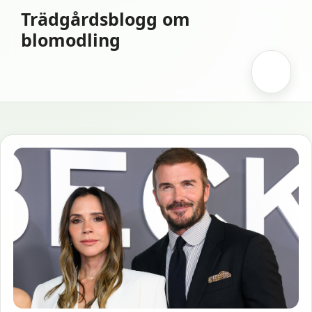
Hoppa
Trädgårdsblogg om
till
blomodling
innehåll
Meny