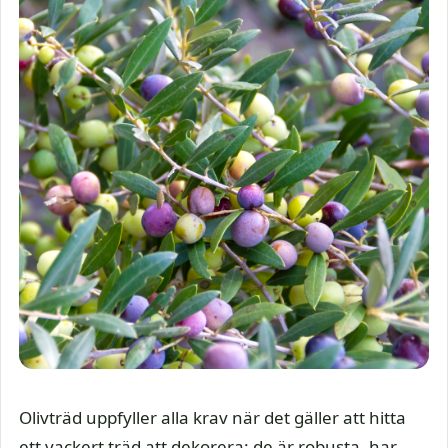
Olivträd uppfyller alla krav när det gäller att hitta
ett vackert träd att dekorera: de är robusta, har