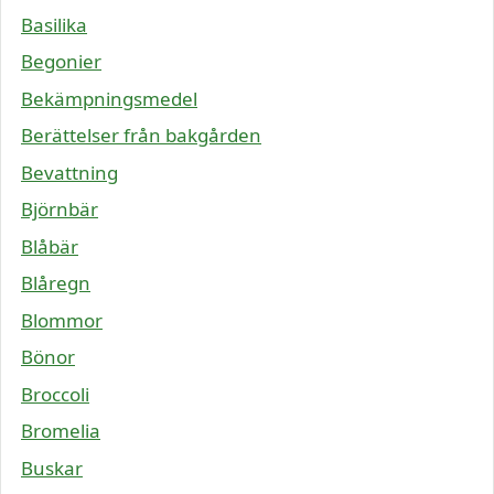
Basilika
Begonier
Bekämpningsmedel
Berättelser från bakgården
Bevattning
Björnbär
Blåbär
Blåregn
Blommor
Bönor
Broccoli
Bromelia
Buskar