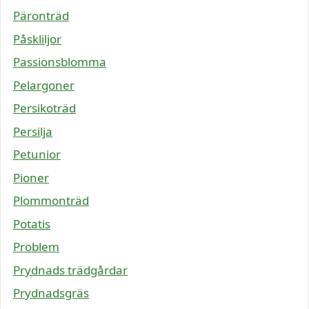
Päronträd
Påskliljor
Passionsblomma
Pelargoner
Persikoträd
Persilja
Petunior
Pioner
Plommonträd
Potatis
Problem
Prydnads trädgårdar
Prydnadsgräs