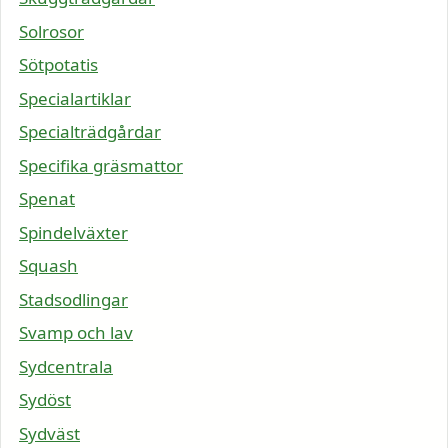
Solrosor
Sötpotatis
Specialartiklar
Specialträdgårdar
Specifika gräsmattor
Spenat
Spindelväxter
Squash
Stadsodlingar
Svamp och lav
Sydcentrala
Sydöst
Sydväst