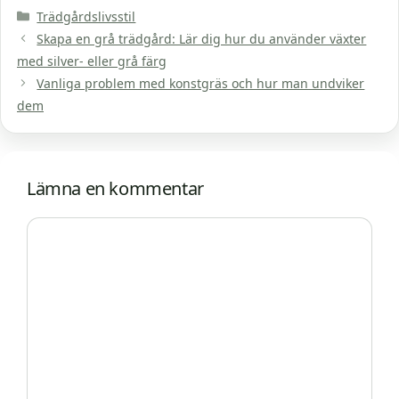
Kategorier
Trädgårdslivsstil
Skapa en grå trädgård: Lär dig hur du använder växter
med silver- eller grå färg
Vanliga problem med konstgräs och hur man undviker
dem
Lämna en kommentar
Kommentar