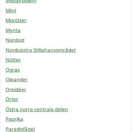
Miljöproblem
Mint
Morötter
Mynta
Nordost
Nordvästra Stillahavsområdet
Nötter
Ogräs
Oleander
Orkidéer
Örter
Östra norra centrala delen
Paprika
Paradisfågel