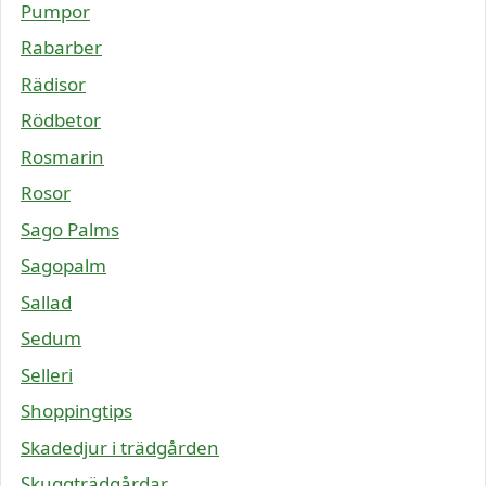
Pumpor
Rabarber
Rädisor
Rödbetor
Rosmarin
Rosor
Sago Palms
Sagopalm
Sallad
Sedum
Selleri
Shoppingtips
Skadedjur i trädgården
Skuggträdgårdar