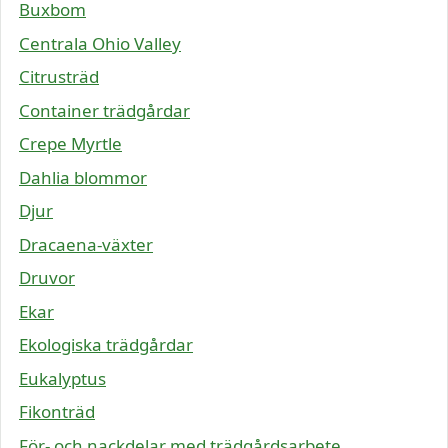
Buxbom
Centrala Ohio Valley
Citrusträd
Container trädgårdar
Crepe Myrtle
Dahlia blommor
Djur
Dracaena-växter
Druvor
Ekar
Ekologiska trädgårdar
Eukalyptus
Fikonträd
För- och nackdelar med trädgårdsarbete