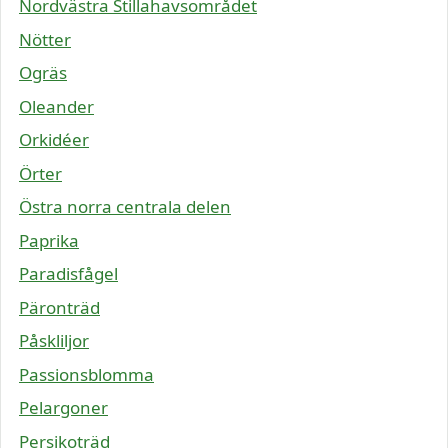
Nordvästra Stillahavsområdet
Nötter
Ogräs
Oleander
Orkidéer
Örter
Östra norra centrala delen
Paprika
Paradisfågel
Päronträd
Påskliljor
Passionsblomma
Pelargoner
Persikoträd