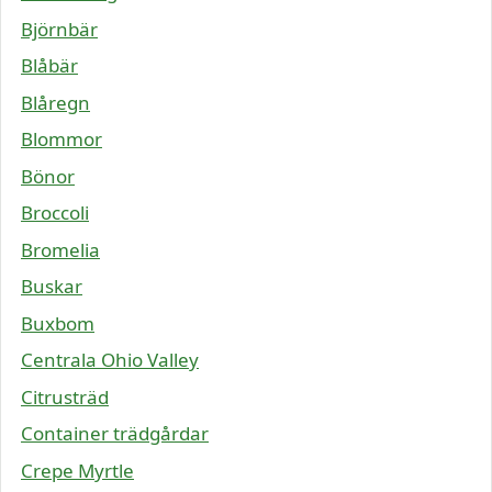
Björnbär
Blåbär
Blåregn
Blommor
Bönor
Broccoli
Bromelia
Buskar
Buxbom
Centrala Ohio Valley
Citrusträd
Container trädgårdar
Crepe Myrtle