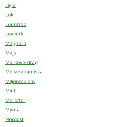
Liljor
Lök
Lönnträd
Lövverk
Magnolia
Majs
Marköverdrag
Mellanatlantiska
Miljöproblem
Mint
Morötter
Mynta
Nordost