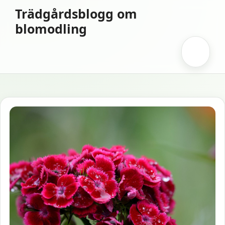
Hoppa
Trädgårdsblogg om
till
blomodling
innehåll
Meny