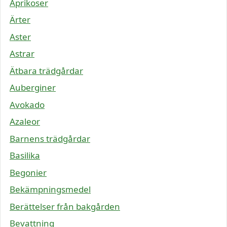
Aprikoser
Ärter
Aster
Astrar
Ätbara trädgårdar
Auberginer
Avokado
Azaleor
Barnens trädgårdar
Basilika
Begonier
Bekämpningsmedel
Berättelser från bakgården
Bevattning