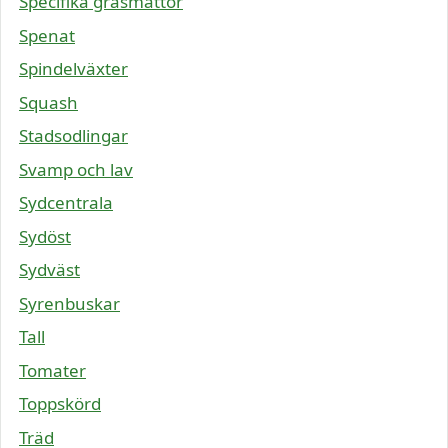
Specifika gräsmattor
Spenat
Spindelväxter
Squash
Stadsodlingar
Svamp och lav
Sydcentrala
Sydöst
Sydväst
Syrenbuskar
Tall
Tomater
Toppskörd
Träd