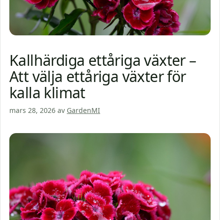
Kallhärdiga ettåriga växter –
Att välja ettåriga växter för
kalla klimat
mars 28, 2026
av
GardenMI