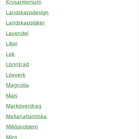
Krysantemum
Landskapsdesign
Landskapsidéer
Lavendel
Liljor
Lök
Lönnträd
Lövverk
Magnolia
Majs
Marköverdrag
Mellanatlantiska
Miljöproblem
Mint