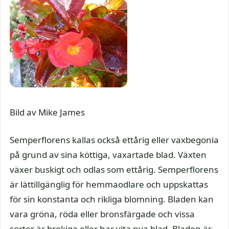
Bild av Mike James
Semperflorens kallas också ettårig eller vaxbegonia
på grund av sina köttiga, vaxartade blad. Växten
växer buskigt och odlas som ettårig. Semperflorens
är lättillgänglig för hemmaodlare och uppskattas
för sin konstanta och rikliga blomning. Bladen kan
vara gröna, röda eller bronsfärgade och vissa
sorter är brokiga eller har vita nya blad. Bladen är