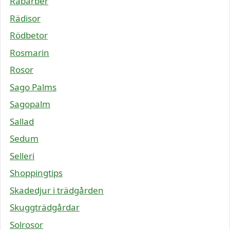
Rabarber
Rädisor
Rödbetor
Rosmarin
Rosor
Sago Palms
Sagopalm
Sallad
Sedum
Selleri
Shoppingtips
Skadedjur i trädgården
Skuggträdgårdar
Solrosor