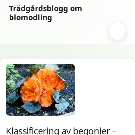
Hoppa
Trädgårdsblogg om
till
blomodling
innehåll
Meny
Klassificering av begonier –