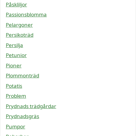
Påskliljor
Passionsblomma
Pelargoner
Persikoträd
Persilja
Petunior
Pioner
Plommonträd
Potatis
Problem
Prydnads trädgårdar
Prydnadsgräs
Pumpor