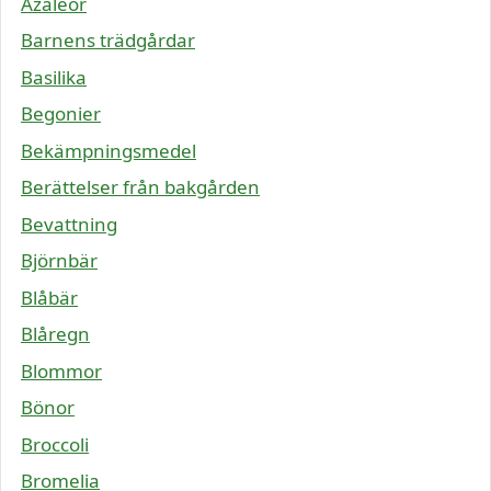
Azaleor
Barnens trädgårdar
Basilika
Begonier
Bekämpningsmedel
Berättelser från bakgården
Bevattning
Björnbär
Blåbär
Blåregn
Blommor
Bönor
Broccoli
Bromelia