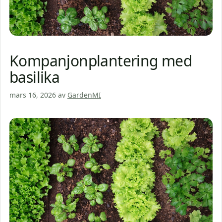
Kompanjonplantering med
basilika
mars 16, 2026
av
GardenMI