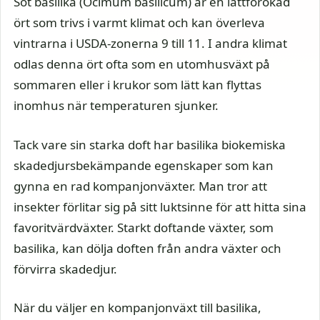
Söt basilika (Ocimum basilicum) är en lättförökad
ört som trivs i varmt klimat och kan överleva
vintrarna i USDA-zonerna 9 till 11. I andra klimat
odlas denna ört ofta som en utomhusväxt på
sommaren eller i krukor som lätt kan flyttas
inomhus när temperaturen sjunker.
Tack vare sin starka doft har basilika biokemiska
skadedjursbekämpande egenskaper som kan
gynna en rad kompanjonväxter. Man tror att
insekter förlitar sig på sitt luktsinne för att hitta sina
favoritvärdväxter. Starkt doftande växter, som
basilika, kan dölja doften från andra växter och
förvirra skadedjur.
När du väljer en kompanjonväxt till basilika,