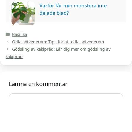
Varför får min monstera inte
delade blad?
Kategorier
Basilika
Odla sötvederom: Tips för att odla sötvederom
Gödsling av kakipräd: Lär dig mer om gödsling av
kakipräd
Lämna en kommentar
Kommentar