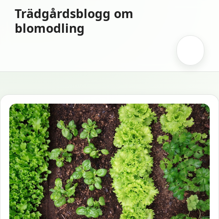
Hoppa
Trädgårdsblogg om
till
blomodling
innehåll
Meny