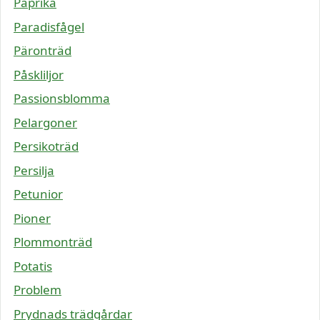
Paprika
Paradisfågel
Päronträd
Påskliljor
Passionsblomma
Pelargoner
Persikoträd
Persilja
Petunior
Pioner
Plommonträd
Potatis
Problem
Prydnads trädgårdar