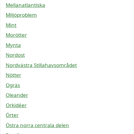
Mellanatlantiska
Miljöproblem
Mint
Morötter
Mynta
Nordost
Nordvästra Stillahavsområdet
Nötter
Ogräs
Oleander
Orkidéer
Örter
Östra norra centrala delen