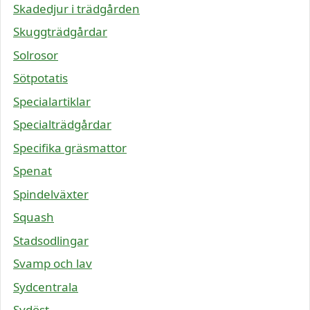
Skadedjur i trädgården
Skuggträdgårdar
Solrosor
Sötpotatis
Specialartiklar
Specialträdgårdar
Specifika gräsmattor
Spenat
Spindelväxter
Squash
Stadsodlingar
Svamp och lav
Sydcentrala
Sydöst