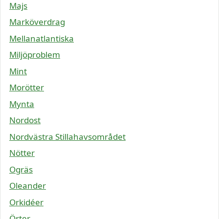
Majs
Marköverdrag
Mellanatlantiska
Miljöproblem
Mint
Morötter
Mynta
Nordost
Nordvästra Stillahavsområdet
Nötter
Ogräs
Oleander
Orkidéer
Örter