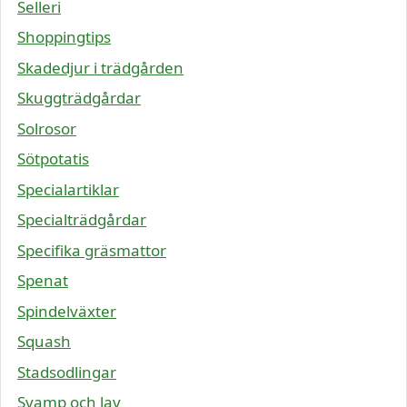
Selleri
Shoppingtips
Skadedjur i trädgården
Skuggträdgårdar
Solrosor
Sötpotatis
Specialartiklar
Specialträdgårdar
Specifika gräsmattor
Spenat
Spindelväxter
Squash
Stadsodlingar
Svamp och lav