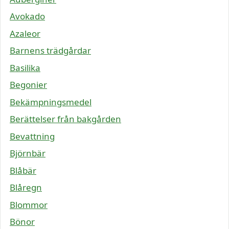
Avokado
Azaleor
Barnens trädgårdar
Basilika
Begonier
Bekämpningsmedel
Berättelser från bakgården
Bevattning
Björnbär
Blåbär
Blåregn
Blommor
Bönor