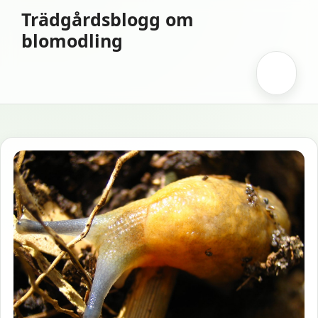
Hoppa
Trädgårdsblogg om
till
blomodling
innehåll
Meny