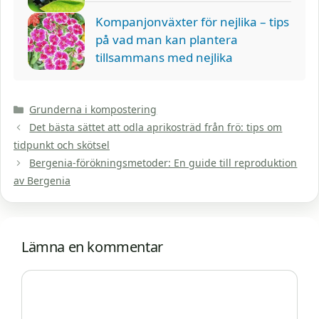
Kompanjonväxter för nejlika – tips
på vad man kan plantera
tillsammans med nejlika
Kategorier
Grunderna i kompostering
Det bästa sättet att odla aprikosträd från frö: tips om
tidpunkt och skötsel
Bergenia-förökningsmetoder: En guide till reproduktion
av Bergenia
Lämna en kommentar
Kommentar