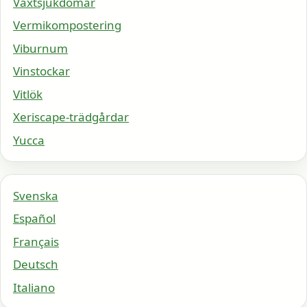
Växtsjukdomar
Vermikompostering
Viburnum
Vinstockar
Vitlök
Xeriscape-trädgårdar
Yucca
Svenska
Español
Français
Deutsch
Italiano