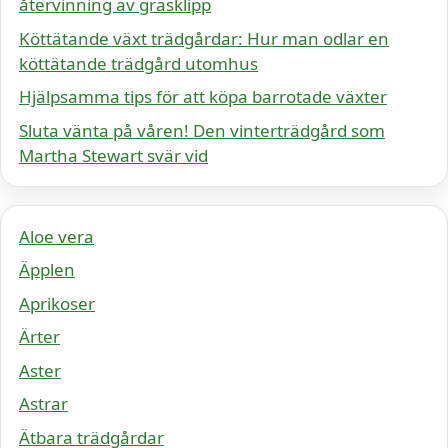
återvinning av gräsklipp
Köttätande växt trädgårdar: Hur man odlar en
köttätande trädgård utomhus
Hjälpsamma tips för att köpa barrotade växter
Sluta vänta på våren! Den vinterträdgård som
Martha Stewart svär vid
Aloe vera
Äpplen
Aprikoser
Ärter
Aster
Astrar
Ätbara trädgårdar