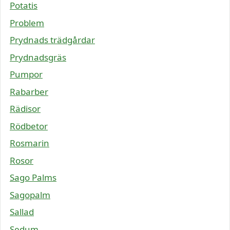
Potatis
Problem
Prydnads trädgårdar
Prydnadsgräs
Pumpor
Rabarber
Rädisor
Rödbetor
Rosmarin
Rosor
Sago Palms
Sagopalm
Sallad
Sedum