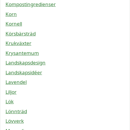
Kompostingredienser
Korn
Kornell
Körsbärsträd
Krukväxter
Krysantemum
Landskapsdesign
Landskapsidéer
Lavendel
Liljor
Lök
Lönnträd
Lövverk