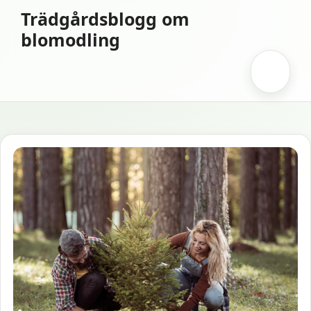
Hoppa
Trädgårdsblogg om
till
blomodling
innehåll
Meny