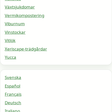
Växtsjukdomar
Vermikompostering
Viburnum
Vinstockar
Vitlök
Xeriscape-trädgårdar
Yucca
Svenska
Español
Français
Deutsch
Italiano