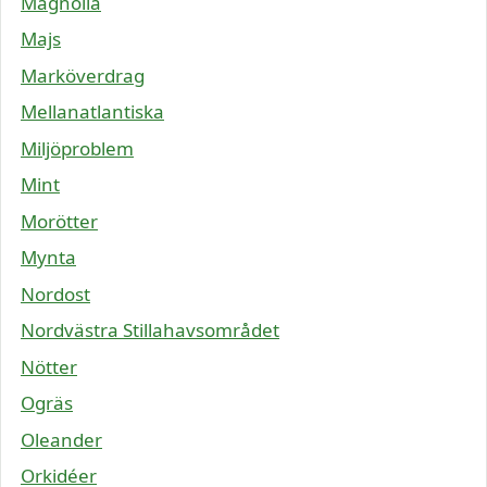
Magnolia
Majs
Marköverdrag
Mellanatlantiska
Miljöproblem
Mint
Morötter
Mynta
Nordost
Nordvästra Stillahavsområdet
Nötter
Ogräs
Oleander
Orkidéer