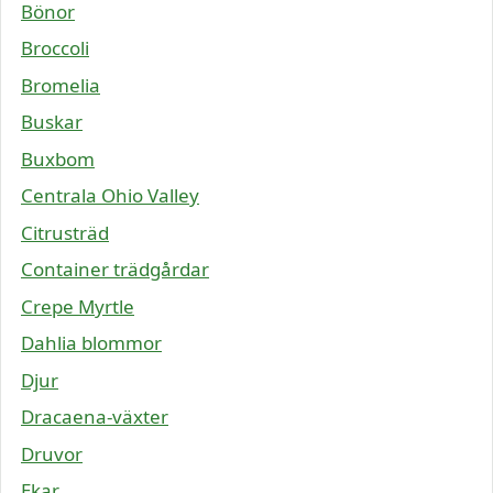
Bönor
Broccoli
Bromelia
Buskar
Buxbom
Centrala Ohio Valley
Citrusträd
Container trädgårdar
Crepe Myrtle
Dahlia blommor
Djur
Dracaena-växter
Druvor
Ekar