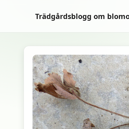
Hoppa
till
Trädgårdsblogg om blomo
innehåll