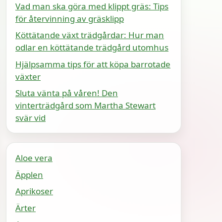
Vad man ska göra med klippt gräs: Tips
för återvinning av gräsklipp
Köttätande växt trädgårdar: Hur man
odlar en köttätande trädgård utomhus
Hjälpsamma tips för att köpa barrotade
växter
Sluta vänta på våren! Den
vinterträdgård som Martha Stewart
svär vid
Aloe vera
Äpplen
Aprikoser
Ärter