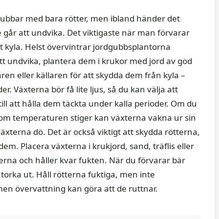
ubbar med bara rötter, men ibland händer det
te går att undvika. Det viktigaste när man förvarar
 kyla. Helst övervintrar jordgubbsplantorna
tt undvika, plantera dem i krukor med jord av god
aren eller källaren för att skydda dem från kyla –
 Växterna bör få lite ljus, så du kan välja att
ill att hålla dem täckta under kalla perioder. Om du
om temperaturen stiger kan växterna vakna ur sin
växterna dö. Det är också viktigt att skydda rötterna,
 dem. Placera växterna i krukjord, sand, träflis eller
rna och håller kvar fukten. När du förvarar bär
 torka ut. Håll rötterna fuktiga, men inte
 men övervattning kan göra att de ruttnar.