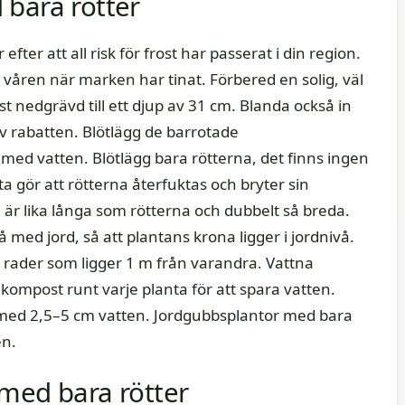
 bara rötter
fter att all risk för frost har passerat i din region.
å våren när marken har tinat. Förbered en solig, väl
nedgrävd till ett djup av 31 cm. Blanda också in
v rabatten. Blötlägg de barrotade
 med vatten. Blötlägg bara rötterna, det finns ingen
a gör att rötterna återfuktas och bryter sin
 är lika långa som rötterna och dubbelt så breda.
 på med jord, så att plantans krona ligger i jordnivå.
rader som ligger 1 m från varandra. Vattna
v kompost runt varje planta för att spara vatten.
 med 2,5–5 cm vatten. Jordgubbsplantor med bara
en.
med bara rötter