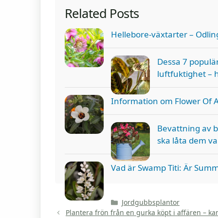
Related Posts
Hellebore-växtarter – Odling
Dessa 7 populär
luftfuktighet –
Information om Flower Of A
Bevattning av 
ska låta dem var
Vad är Swamp Titi: Är Summer
Kategorier
Jordgubbsplantor
Plantera frön från en gurka köpt i affären – k