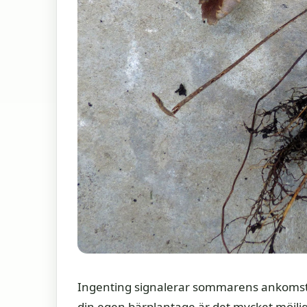
Ingenting signalerar sommarens ankomst 
din egen bärplantage är det mycket möjlig