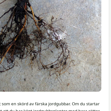
som en skörd av färska jordgubbar. Om du startar
t att du har köpt jordgubbsplantor med bara rötter.