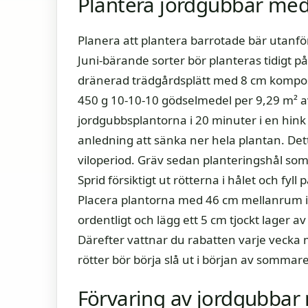
Plantera jordgubbar med
Planera att plantera barrotade bär utanför e
Juni-bärande sorter bör planteras tidigt p
dränerad trädgårdsplätt med 8 cm kompost 
450 g 10-10-10 gödselmedel per 9,29 m² a
jordgubbsplantorna i 20 minuter i en hink
anledning att sänka ner hela plantan. Dett
viloperiod. Gräv sedan planteringshål som
Sprid försiktigt ut rötterna i hålet och fyll
Placera plantorna med 46 cm mellanrum i 
ordentligt och lägg ett 5 cm tjockt lager a
Därefter vattnar du rabatten varje vecka
rötter bör börja slå ut i början av sommar
Förvaring av jordgubbar 