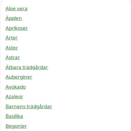
Aloe vera
Äpplen
Aprikoser
Ärter
Aster
Astrar
Ätbara trädgårdar
Auberginer
Avokado
Azaleor
Barnens trädgårdar
Basilika
Begonier