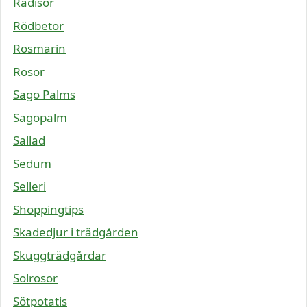
Rädisor
Rödbetor
Rosmarin
Rosor
Sago Palms
Sagopalm
Sallad
Sedum
Selleri
Shoppingtips
Skadedjur i trädgården
Skuggträdgårdar
Solrosor
Sötpotatis