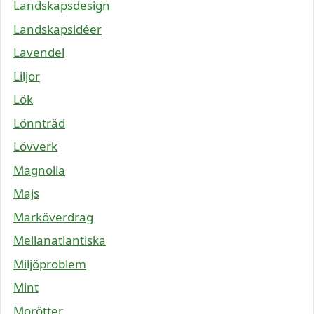
Landskapsdesign
Landskapsidéer
Lavendel
Liljor
Lök
Lönnträd
Lövverk
Magnolia
Majs
Marköverdrag
Mellanatlantiska
Miljöproblem
Mint
Morötter