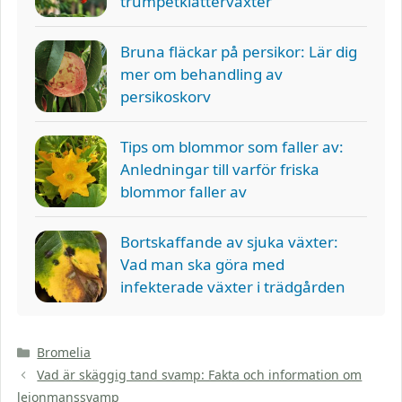
trumpetklätterväxter
Bruna fläckar på persikor: Lär dig
mer om behandling av
persikoskorv
Tips om blommor som faller av:
Anledningar till varför friska
blommor faller av
Bortskaffande av sjuka växter:
Vad man ska göra med
infekterade växter i trädgården
Kategorier
Bromelia
Vad är skäggig tand svamp: Fakta och information om
lejonmanssvamp