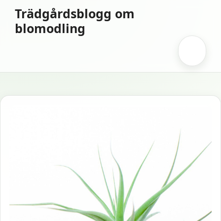
Hoppa
Trädgårdsblogg om
till
blomodling
innehåll
Meny