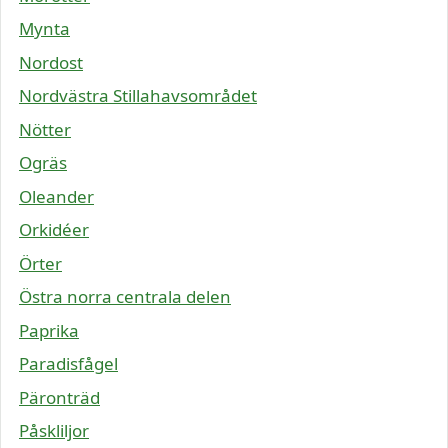
Mynta
Nordost
Nordvästra Stillahavsområdet
Nötter
Ogräs
Oleander
Orkidéer
Örter
Östra norra centrala delen
Paprika
Paradisfågel
Päronträd
Påskliljor