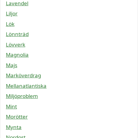
Lavendel
Liljor
Lök
Lönnträd
Lövverk
Magnolia
Majs
Marköverdrag
Mellanatlantiska
Miljöproblem
Mint
Morötter
Mynta
Nordost