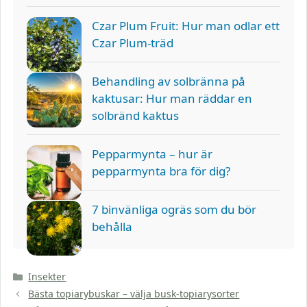
Czar Plum Fruit: Hur man odlar ett
Czar Plum-träd
Behandling av solbränna på
kaktusar: Hur man räddar en
solbränd kaktus
Pepparmynta – hur är
pepparmynta bra för dig?
7 binvänliga ogräs som du bör
behålla
Kategorier
Insekter
Bästa topiarybuskar – välja busk-topiarysorter