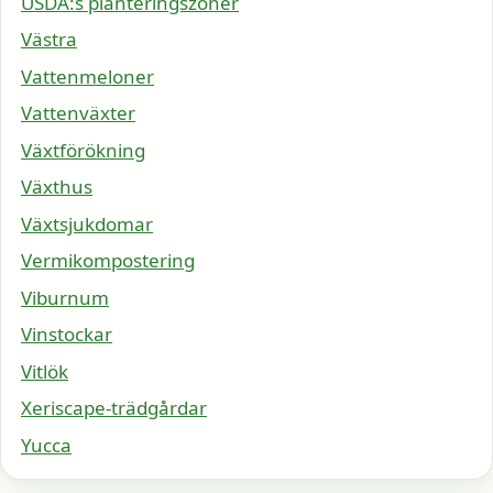
USDA:s planteringszoner
Västra
Vattenmeloner
Vattenväxter
Växtförökning
Växthus
Växtsjukdomar
Vermikompostering
Viburnum
Vinstockar
Vitlök
Xeriscape-trädgårdar
Yucca