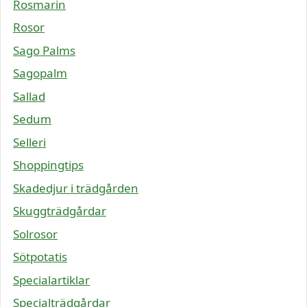
Rosmarin
Rosor
Sago Palms
Sagopalm
Sallad
Sedum
Selleri
Shoppingtips
Skadedjur i trädgården
Skuggträdgårdar
Solrosor
Sötpotatis
Specialartiklar
Specialträdgårdar