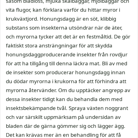
såsom bladlöss, mjuka skalbaggar, mjölbaggar och
vita flugor, kan förklara varför du hittar myror i
krukväxtjord. Honungsdagg är en söt, klibbig
substans som insekterna utsöndrar när de äter,
och myrorna tycker att det är en festmåltid. De gör
faktiskt stora ansträngningar för att skydda
honungsdaggproducerande insekter från rovdjur
för att ha tillgång till denna läckra mat. Bli av med
de insekter som producerar honungsdagg innan
du dödar myrorna i krukorna för att förhindra att
myrorna återvänder. Om du upptäcker angrepp av
dessa insekter tidigt kan du behandla dem med
insektsbekämpande tvål. Spraya växten noggrant
och var särskilt uppmärksam på undersidan av
bladen där de gärna gömmer sig och lägger ägg.
Det kan krävas mer än en behandling för att få