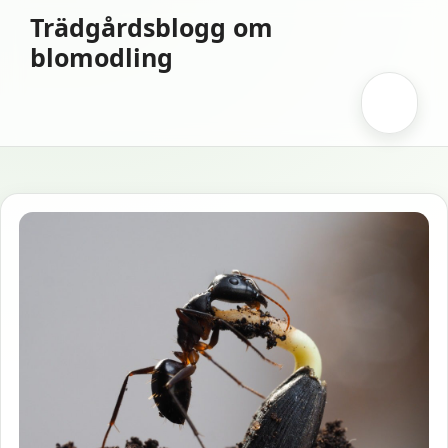
Hoppa
Trädgårdsblogg om
till
blomodling
innehåll
Meny