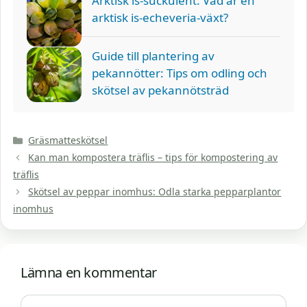
Arktisk is-suckulent: Vad är en
arktisk is-echeveria-växt?
Guide till plantering av
pekannötter: Tips om odling och
skötsel av pekannötsträd
Kategorier
Gräsmatteskötsel
Kan man kompostera träflis – tips för kompostering av
träflis
Skötsel av peppar inomhus: Odla starka pepparplantor
inomhus
Lämna en kommentar
Kommentar