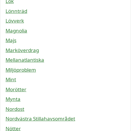
Lök
Lönnträd
Lövverk
Magnolia
Majs
Marköverdrag
Mellanatlantiska
Miljöproblem
Mint
Morötter
Mynta
Nordost
Nordvästra Stillahavsområdet
Nötter