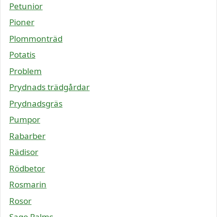
Petunior
Pioner
Plommonträd
Potatis
Problem
Prydnads trädgårdar
Prydnadsgräs
Pumpor
Rabarber
Rädisor
Rödbetor
Rosmarin
Rosor
Sago Palms