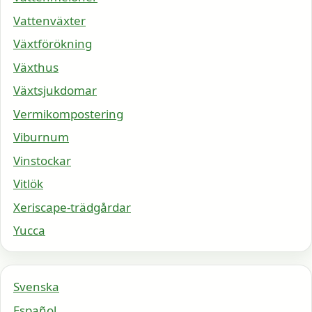
Vattenväxter
Växtförökning
Växthus
Växtsjukdomar
Vermikompostering
Viburnum
Vinstockar
Vitlök
Xeriscape-trädgårdar
Yucca
Svenska
Español