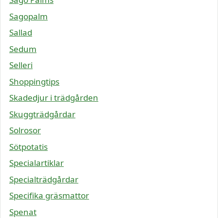
Sagopalm
Sallad
Sedum
Selleri
Shoppingtips
Skadedjur i trädgården
Skuggträdgårdar
Solrosor
Sötpotatis
Specialartiklar
Specialträdgårdar
Specifika gräsmattor
Spenat