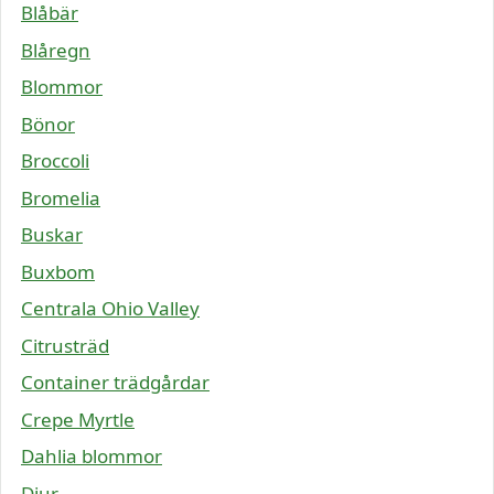
Blåbär
Blåregn
Blommor
Bönor
Broccoli
Bromelia
Buskar
Buxbom
Centrala Ohio Valley
Citrusträd
Container trädgårdar
Crepe Myrtle
Dahlia blommor
Djur