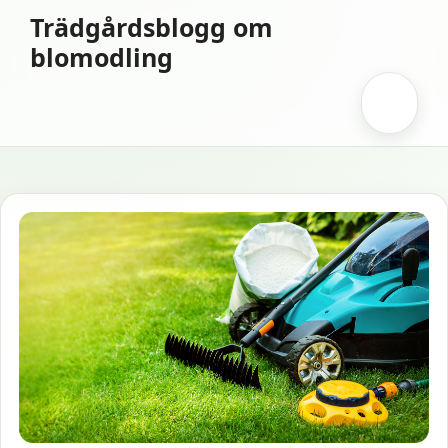
Hoppa
Trädgårdsblogg om
till
blomodling
innehåll
Meny