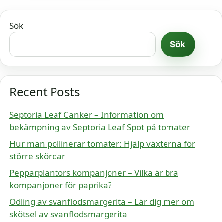
Sök
Sök
Recent Posts
Septoria Leaf Canker – Information om
bekämpning av Septoria Leaf Spot på tomater
Hur man pollinerar tomater: Hjälp växterna för
större skördar
Pepparplantors kompanjoner – Vilka är bra
kompanjoner för paprika?
Odling av svanflodsmargerita – Lär dig mer om
skötsel av svanflodsmargerita