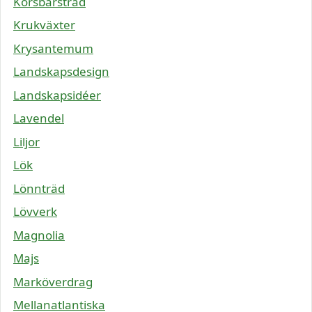
Körsbärsträd
Krukväxter
Krysantemum
Landskapsdesign
Landskapsidéer
Lavendel
Liljor
Lök
Lönnträd
Lövverk
Magnolia
Majs
Marköverdrag
Mellanatlantiska