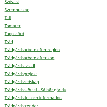
Sydväst
Syrenbuskar
Tall
Tomater
Toppskörd
Träd
Trädgårdsarbete efter region
Trädgårdsarbete efter zon
Trädgårdslivsstil
Trädgårdsprojekt
Trädgårdsredskap
Trädgårdsskötsel – Så här gör du
Trädgårdstips och information
Trädgårdstrender