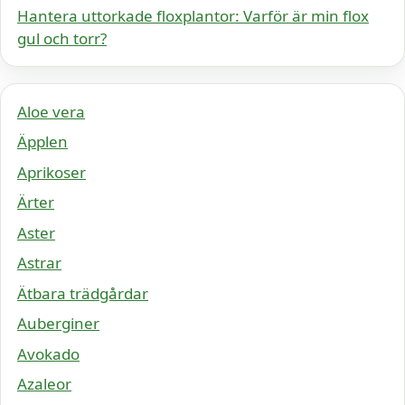
Hantera uttorkade floxplantor: Varför är min flox
gul och torr?
Aloe vera
Äpplen
Aprikoser
Ärter
Aster
Astrar
Ätbara trädgårdar
Auberginer
Avokado
Azaleor