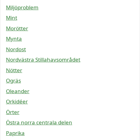
Miljöproblem
Mint
Morötter
Mynta
Nordost
Nordvästra Stillahavsområdet
Nötter
Ogräs
Oleander
Orkidéer
Örter
Östra norra centrala delen
Paprika