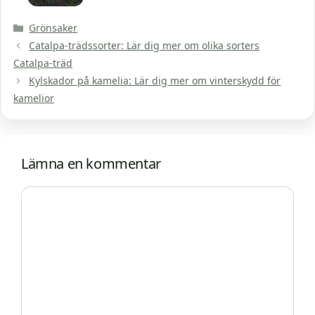
Kategorier
Grönsaker
Catalpa-trädssorter: Lär dig mer om olika sorters
Catalpa-träd
Kylskador på kamelia: Lär dig mer om vinterskydd för
kamelior
Lämna en kommentar
Kommentar