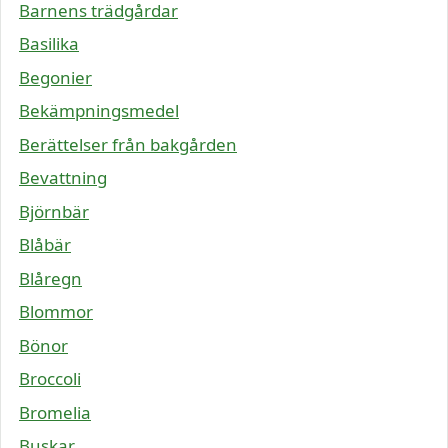
Barnens trädgårdar
Basilika
Begonier
Bekämpningsmedel
Berättelser från bakgården
Bevattning
Björnbär
Blåbär
Blåregn
Blommor
Bönor
Broccoli
Bromelia
Buskar