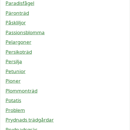
Paradisfågel
Päronträd
Påskliljor
Passionsblomma
Pelargoner
Persikoträd
Persilja
Petunior
Pioner
Plommonträd
Potatis
Problem
Prydnads trädgårdar
Prydnadsgräs