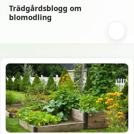
Hoppa
Trädgårdsblogg om
till
blomodling
innehåll
Meny