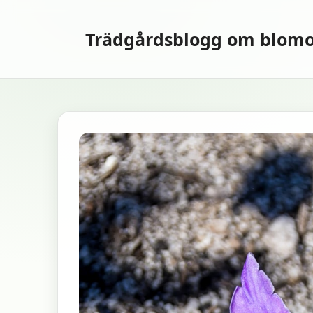
Hoppa
till
Trädgårdsblogg om blomo
innehåll