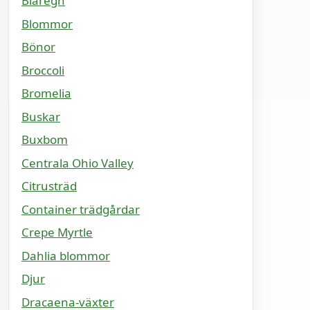
Blåregn
Blommor
Bönor
Broccoli
Bromelia
Buskar
Buxbom
Centrala Ohio Valley
Citrusträd
Container trädgårdar
Crepe Myrtle
Dahlia blommor
Djur
Dracaena-växter