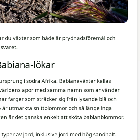
 Gillar du växter som både är prydnadsföremål och
svaret.
Babiana-lökar
 ursprung i södra Afrika. Babianaväxter kallas
la världens apor med samma namn som använder
 färger som sträcker sig från lysande blå och
De är utmärkta snittblommor och så länge inga
en är det ganska enkelt att sköta babianblommor.
a typer av jord, inklusive jord med hög sandhalt.