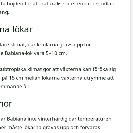
 höjden för att naturalisera i stenpartier, odla i
ang.
na-lökar
lare klimat, där knölarna grävs upp för
je Babiana-lök vara 5–10 cm.
ubtropiska klimat gör att växterna kan föröka sig
nd på 15 cm mellan lökarna växterna utrymme att
kommande år.
mor
är Babiana inte vinterhärdig där temperaturen
oner måste lökarna grävas upp och förvaras