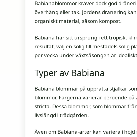
Babianablommor kräver dock god dränerin
överhäng eller tak. Jordens dränering kan 
organiskt material, såsom kompost.
Babiana har sitt ursprung i ett tropiskt kl
resultat, välj en solig till mestadels soli
per vecka under växtsäsongen är idealiskt
Typer av Babiana
Babiana blommar på upprätta stjälkar som v
blommor. Färgerna varierar beroende på a
stricta. Dessa blommor, som blommar från s
livslängd i trädgården.
Även om Babiana-arter kan variera i höjd fr