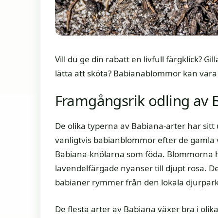
Vill du ge din rabatt en livfull färgklick?
lätta att sköta? Babianablommor kan vara 
Framgångsrik odling av 
De olika typerna av Babiana-arter har sitt
vanligtvis babianblommor efter de gam
Babiana-knölarna som föda. Blommorna har
lavendelfärgade nyanser till djupt rosa. 
babianer rymmer från den lokala djurpark
De flesta arter av Babiana växer bra i olik