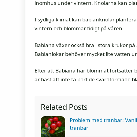
inomhus under vintern. Knölarna kan plant
I sydliga klimat kan babianknölar planter
vintern och blommar tidigt på våren.
Babiana växer också bra i stora krukor på 
Babianlökar behöver mycket lite vatten un
Efter att Babiana har blommat fortsätter b
är bäst att inte ta bort de svärdformade b
Related Posts
Problem med tranbär: Vanl
tranbär