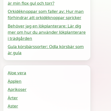
är min flox gul och torr?
Orkidéknoppar som faller av: Hur man
förhindrar att orkidéknoppar spricker
Behöver jag en lökplanterare: Lär dig
mer om hur du använder lökplanterare
i trädgården
Gula körsbärssorter: Odla körsbär som
är gula
Aloe vera
Äpplen
Aprikoser
Ärter
Aster