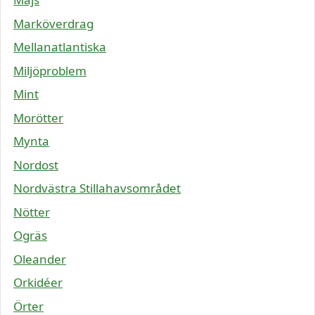
Marköverdrag
Mellanatlantiska
Miljöproblem
Mint
Morötter
Mynta
Nordost
Nordvästra Stillahavsområdet
Nötter
Ogräs
Oleander
Orkidéer
Örter