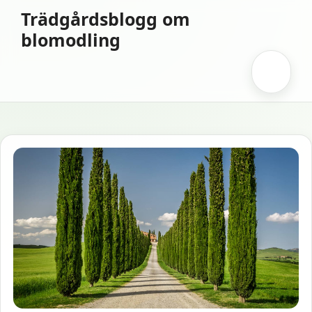
Hoppa
Trädgårdsblogg om
till
blomodling
innehåll
Meny