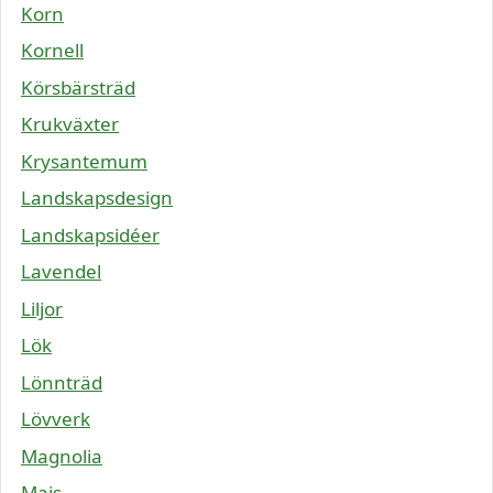
Korn
Kornell
Körsbärsträd
Krukväxter
Krysantemum
Landskapsdesign
Landskapsidéer
Lavendel
Liljor
Lök
Lönnträd
Lövverk
Magnolia
Majs