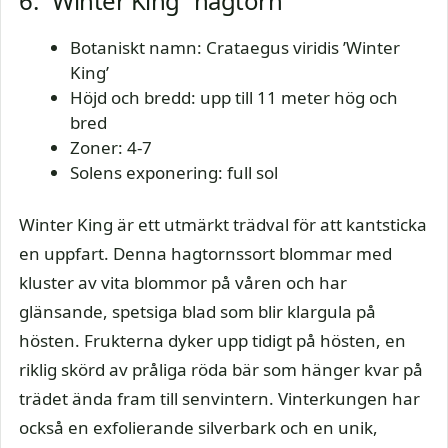
6. ”Winter King” hagtorn
Botaniskt namn: Crataegus viridis ’Winter
King’
Höjd och bredd: upp till 11 meter hög och
bred
Zoner: 4-7
Solens exponering: full sol
Winter King är ett utmärkt trädval för att kantsticka
en uppfart. Denna hagtornssort blommar med
kluster av vita blommor på våren och har
glänsande, spetsiga blad som blir klargula på
hösten. Frukterna dyker upp tidigt på hösten, en
riklig skörd av pråliga röda bär som hänger kvar på
trädet ända fram till senvintern. Vinterkungen har
också en exfolierande silverbark och en unik,