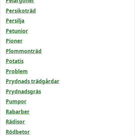
Pelargoner
Persikoträd
Persilja
Petunior
Pioner
Plommonträd
Potatis
Problem
Prydnads trädgårdar
Prydnadsgräs
Pumpor
Rabarber
Rädisor
Rödbetor