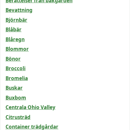
Berättelser från bakgården
Bevattning
Björnbär
Blåbär
Blåregn
Blommor
Bönor
Broccoli
Bromelia
Buskar
Buxbom
Centrala Ohio Valley
Citrusträd
Container trädgårdar