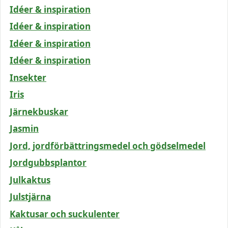
Idéer & inspiration
Idéer & inspiration
Idéer & inspiration
Idéer & inspiration
Insekter
Iris
Järnekbuskar
Jasmin
Jord, jordförbättringsmedel och gödselmedel
Jordgubbsplantor
Julkaktus
Julstjärna
Kaktusar och suckulenter