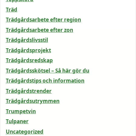
Träd
Trädgårdsarbete efter region
Trädgårdsarbete efter zon
Trädgårdslivsstil
Trädgårdsprojekt
Trädgårdsredskap
Trädgårdsskötsel – Så här gör du
Trädgårdstips och information
Trädgårdstrender
Trädgårdsutrymmen
Trumpetvin
Tulpaner
Uncategorized