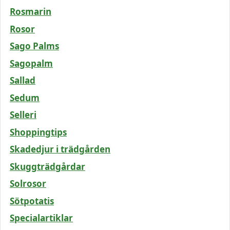
Rosmarin
Rosor
Sago Palms
Sagopalm
Sallad
Sedum
Selleri
Shoppingtips
Skadedjur i trädgården
Skuggträdgårdar
Solrosor
Sötpotatis
Specialartiklar