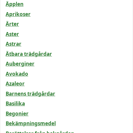
Äpplen
Aprikoser
Ärter
Aster
Astrar
Ätbara trädgårdar
Auberginer
Avokado
Azaleor
Barnens trädgårdar
Basilika
Begonier
Bekämpningsmedel