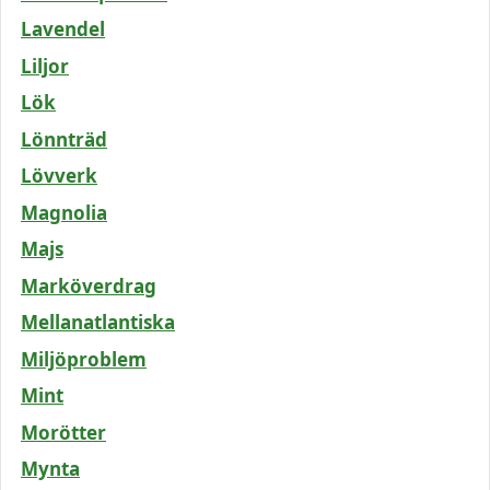
Lavendel
Liljor
Lök
Lönnträd
Lövverk
Magnolia
Majs
Marköverdrag
Mellanatlantiska
Miljöproblem
Mint
Morötter
Mynta