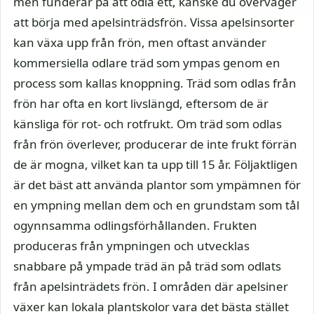
men funderar på att odla ett, kanske du överväger
att börja med apelsinträdsfrön. Vissa apelsinsorter
kan växa upp från frön, men oftast använder
kommersiella odlare träd som ympas genom en
process som kallas knoppning. Träd som odlas från
frön har ofta en kort livslängd, eftersom de är
känsliga för rot- och rotfrukt. Om träd som odlas
från frön överlever, producerar de inte frukt förrän
de är mogna, vilket kan ta upp till 15 år. Följaktligen
är det bäst att använda plantor som ympämnen för
en ympning mellan dem och en grundstam som tål
ogynnsamma odlingsförhållanden. Frukten
produceras från ympningen och utvecklas
snabbare på ympade träd än på träd som odlats
från apelsinträdets frön. I områden där apelsiner
växer kan lokala plantskolor vara det bästa stället