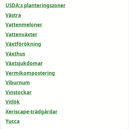
USDA:s planteringszoner
Västra
Vattenmeloner
Vattenväxter
Växtförökning
Växthus
Växtsjukdomar
Vermikompostering
Viburnum
Vinstockar
Vitlök
Xeriscape-trädgårdar
Yucca