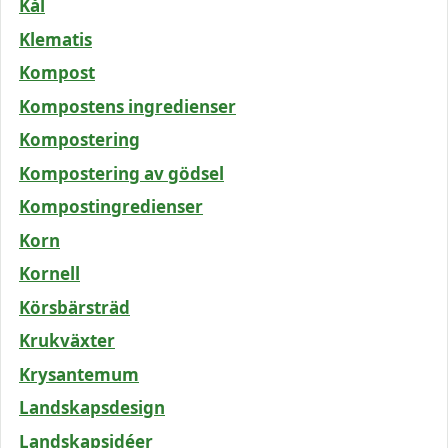
Kål
Klematis
Kompost
Kompostens ingredienser
Kompostering
Kompostering av gödsel
Kompostingredienser
Korn
Kornell
Körsbärsträd
Krukväxter
Krysantemum
Landskapsdesign
Landskapsidéer