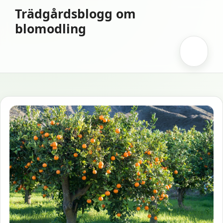
Hoppa
Trädgårdsblogg om
till
blomodling
innehåll
Meny