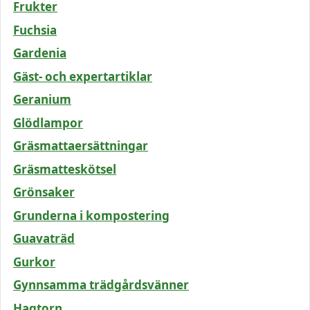
Frukter
Fuchsia
Gardenia
Gäst- och expertartiklar
Geranium
Glödlampor
Gräsmattaersättningar
Gräsmatteskötsel
Grönsaker
Grunderna i kompostering
Guavaträd
Gurkor
Gynnsamma trädgårdsvänner
Hagtorn