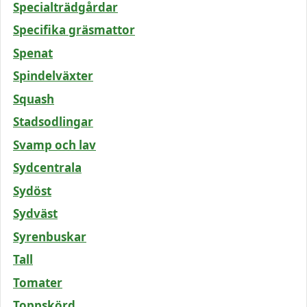
Specialträdgårdar
Specifika gräsmattor
Spenat
Spindelväxter
Squash
Stadsodlingar
Svamp och lav
Sydcentrala
Sydöst
Sydväst
Syrenbuskar
Tall
Tomater
Toppskörd