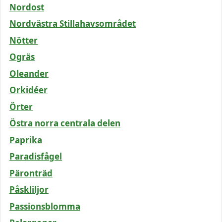
Nordost
Nordvästra Stillahavsområdet
Nötter
Ogräs
Oleander
Orkidéer
Örter
Östra norra centrala delen
Paprika
Paradisfågel
Päronträd
Påskliljor
Passionsblomma