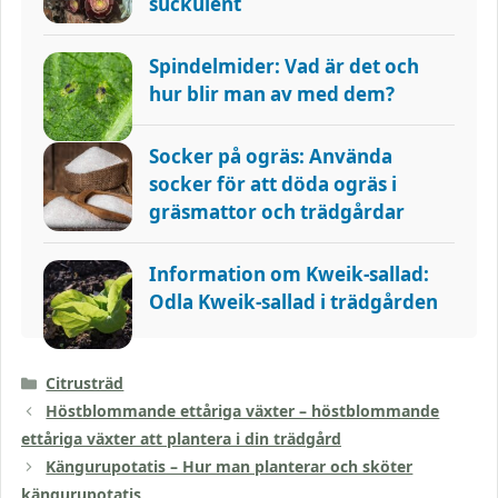
suckulent
Spindelmider: Vad är det och
hur blir man av med dem?
Socker på ogräs: Använda
socker för att döda ogräs i
gräsmattor och trädgårdar
Information om Kweik-sallad:
Odla Kweik-sallad i trädgården
Kategorier
Citrusträd
Höstblommande ettåriga växter – höstblommande
ettåriga växter att plantera i din trädgård
Kängurupotatis – Hur man planterar och sköter
kängurupotatis