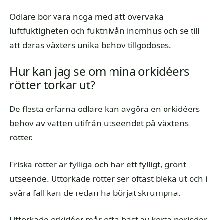
Odlare bör vara noga med att övervaka
luftfuktigheten och fuktnivån inomhus och se till
att deras växters unika behov tillgodoses.
Hur kan jag se om mina orkidéers
rötter torkar ut?
De flesta erfarna odlare kan avgöra en orkidéers
behov av vatten utifrån utseendet på växtens
rötter.
Friska rötter är fylliga och har ett fylligt, grönt
utseende. Uttorkade rötter ser oftast bleka ut och i
svåra fall kan de redan ha börjat skrumpna.
Uttorkade orkidéer mår ofta bäst av korta perioder