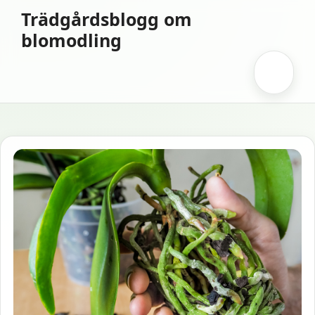
Hoppa
Trädgårdsblogg om
till
blomodling
innehåll
Meny