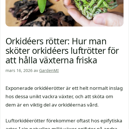
Orkidéers rötter: Hur man
sköter orkidéers luftrötter för
att hålla växterna friska
mars 16, 2026
av
GardenMI
Exponerade orkidéerötter är ett helt normalt inslag
hos dessa unikt vackra växter, och att sköta om
dem är en viktig del av orkidéernas vård.
Luftorkidéerötter förekommer oftast hos epifytiska
arter. I sin naturliga miljö växer epifyter på andra