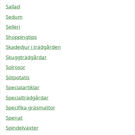
Sallad
Sedum
Selleri
Shoppingtips
Skadedjur i trädgården
Skuggträdgårdar
Solrosor
Sötpotatis
Specialartiklar
Specialträdgårdar
Specifika gräsmattor
Spenat
Spindelväxter