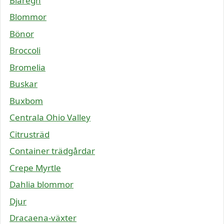
Blåregn
Blommor
Bönor
Broccoli
Bromelia
Buskar
Buxbom
Centrala Ohio Valley
Citrusträd
Container trädgårdar
Crepe Myrtle
Dahlia blommor
Djur
Dracaena-växter