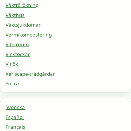
Växtförökning
Växthus
Växtsjukdomar
Vermikompostering
Viburnum
Vinstockar
Vitlök
Xeriscape-trädgårdar
Yucca
Svenska
Español
Français