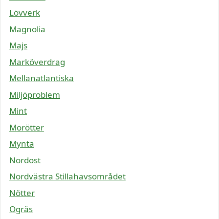
Lövverk
Magnolia
Majs
Marköverdrag
Mellanatlantiska
Miljöproblem
Mint
Morötter
Mynta
Nordost
Nordvästra Stillahavsområdet
Nötter
Ogräs