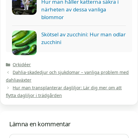
Hur man håller katterna säkra i
närheten av dessa vanliga
blommor
Skötsel av zucchini: Hur man odlar
zucchini
Kategorier
Orkidéer
Dahlia-skadedjur och sjukdomar – vanliga problem med
dahliaväxter
Hur man transplanterar dagliljor: Lär dig mer om att
flytta dagliljor i trädgården
Lämna en kommentar