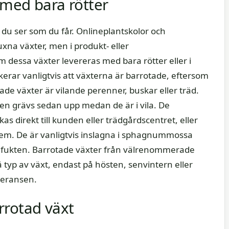
 med bara rötter
t du ser som du får. Onlineplantskolor och
uxna växter, men i produkt- eller
 dessa växter levereras med bara rötter eller i
kerar vanligtvis att växterna är barrotade, eftersom
tade växter är vilande perenner, buskar eller träd.
men grävs sedan upp medan de är i vila. De
as direkt till kunden eller trädgårdscentret, eller
ka dem. De är vanligtvis inslagna i sphagnummossa
la fukten. Barrotade växter från välrenommerade
å typ av växt, endast på hösten, senvintern eller
everansen.
rrotad växt