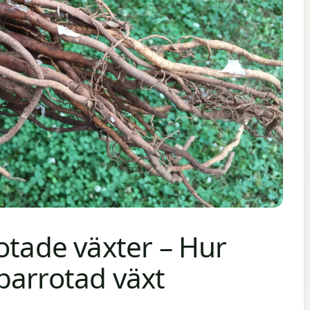
otade växter – Hur
barrotad växt