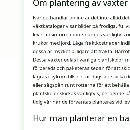
Om plantering av växter
När du handlar online är det inte alltid de
växtkataloger visar bilder på frodiga, fullv
leveransinformationen anges vanligtvis om
krukor med jord. Låga fraktkostnader indi
dessa är mycket billigare att frakta. Barro
Dessa växter odlas i vanliga plantskolor, 
förbereds och paketeras sedan för att skick
lagras i kylrum tills det är dags att skic
eller sågspån runt rötterna för att behål
plantskolor skickas vanligtvis, beroende p
tidig vår när de förväntas planteras vid l
Hur man planterar en ba