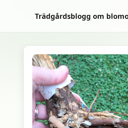
Hoppa
till
Trädgårdsblogg om blomo
innehåll