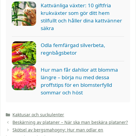
Kattvänliga växter: 10 giftfria
krukväxter som gör ditt hem
stilfullt och håller dina kattvänner
säkra
Odla femfärgad silverbeta,
regnbågsbetor
Hur man får dahlior att blomma
längre – börja nu med dessa
proffstips för en blomsterfylld
sommar och höst
Kategorier
Kaktusar och suckulenter
Beskärning av plataner – När ska man beskära plataner?
Skötsel av bergsmahogny: Hur man odlar en