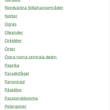
Nordvästra Stillahavsområdet
Nötter
Ogräs
Oleander
Orkidéer
Örter
Östra norra centrala delen
Paprika
Paradisfågel
Päronträd
Påskliljor
Passionsblomma
Pelargoner