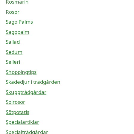
Rosmarin
Rosor
Sago Palms
Sagopalm
Sallad
Sedum
Selleri
Shoppingtips
Skadedjur i trädgården
Skuggträdgårdar
Solrosor
Sötpotatis
Specialartiklar
Specialträdgårdar