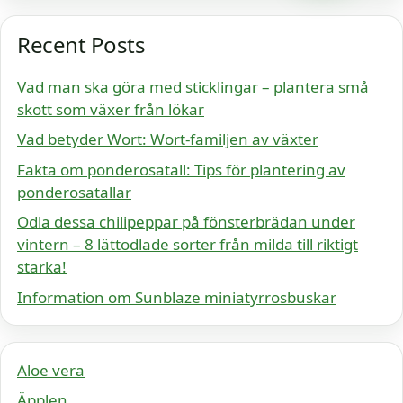
Recent Posts
Vad man ska göra med sticklingar – plantera små
skott som växer från lökar
Vad betyder Wort: Wort-familjen av växter
Fakta om ponderosatall: Tips för plantering av
ponderosatallar
Odla dessa chilipeppar på fönsterbrädan under
vintern – 8 lättodlade sorter från milda till riktigt
starka!
Information om Sunblaze miniatyrrosbuskar
Aloe vera
Äpplen