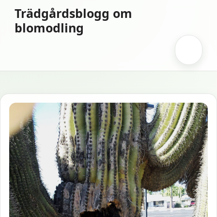
Hoppa
Trädgårdsblogg om
till
blomodling
innehåll
Meny