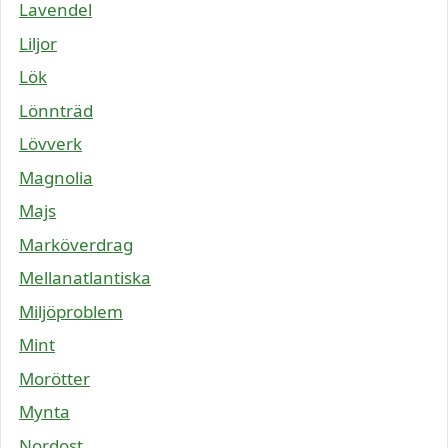
Lavendel
Liljor
Lök
Lönnträd
Lövverk
Magnolia
Majs
Marköverdrag
Mellanatlantiska
Miljöproblem
Mint
Morötter
Mynta
Nordost