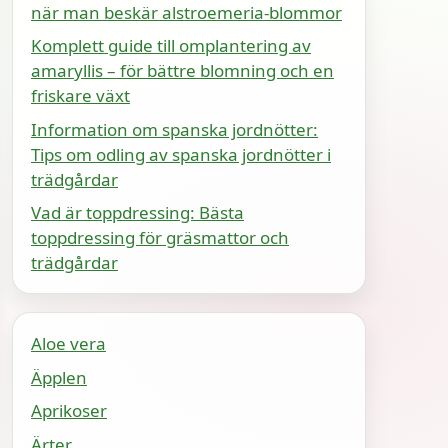
när man beskär alstroemeria-blommor
Komplett guide till omplantering av
amaryllis – för bättre blomning och en
friskare växt
Information om spanska jordnötter:
Tips om odling av spanska jordnötter i
trädgårdar
Vad är toppdressing: Bästa
toppdressing för gräsmattor och
trädgårdar
Aloe vera
Äpplen
Aprikoser
Ärter