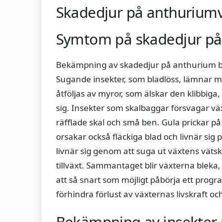
Skadedjur på anthurium
Symtom på skadedjur på
Bekämpning av skadedjur på anthurium bör
Sugande insekter, som bladlöss, lämnar m
åtföljas av myror, som älskar den klibbi
sig. Insekter som skalbaggar försvagar väx
räfflade skal och små ben. Gula prickar på 
orsakar också fläckiga blad och livnär sig 
livnär sig genom att suga ut växtens vätsk
tillväxt. Sammantaget blir växterna bleka, 
att så snart som möjligt påbörja ett prog
förhindra förlust av växternas livskraft och
Bekämpning av insekter