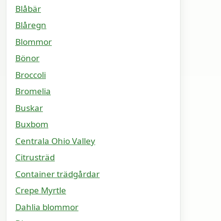
Blåbär
Blåregn
Blommor
Bönor
Broccoli
Bromelia
Buskar
Buxbom
Centrala Ohio Valley
Citrusträd
Container trädgårdar
Crepe Myrtle
Dahlia blommor