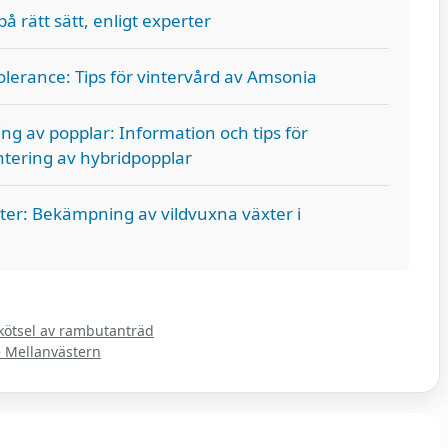
på rätt sätt, enligt experter
lerance: Tips för vintervård av Amsonia
ing av popplar: Information och tips för
ntering av hybridpopplar
ter: Bekämpning av vildvuxna växter i
skötsel av rambutanträd
e Mellanvästern