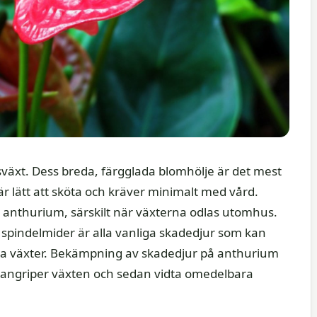
växt. Dess breda, färgglada blomhölje är det mest
 lätt att sköta och kräver minimalt med vård.
r anthurium, särskilt när växterna odlas utomhus.
ch spindelmider är alla vanliga skadedjur som kan
a växter. Bekämpning av skadedjur på anthurium
m angriper växten och sedan vidta omedelbara