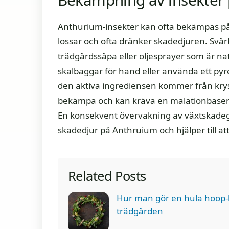
Anthurium-insekter kan ofta bekämpas på 
lossar och ofta dränker skadedjuren. Sv
trädgårdssåpa eller oljesprayer som är nat
skalbaggar för hand eller använda ett pyr
den aktiva ingrediensen kommer från kry
bekämpa och kan kräva en malationbaserad
En konsekvent övervakning av växtskadeg
skadedjur på Anthruium och hjälper till a
Related Posts
Hur man gör en hula hoop-kr
trädgården