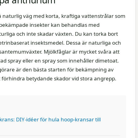
naturlig väg med korta, kraftiga vattenstrålar som
årbekämpade insekter kan behandlas med
urliga och inte skadar växten. Du kan torka bort
etrinbaserat insektsmedel. Dessa är naturliga och
santemumväxter. Mjölkfåglar är mycket svåra att
 spray eller en spray som innehåller dimetoat.
örare är den bästa starten för bekämpning av
tt förhindra betydande skador vid stora angrepp.
ans: DIY-idéer för hula hoop-kransar till