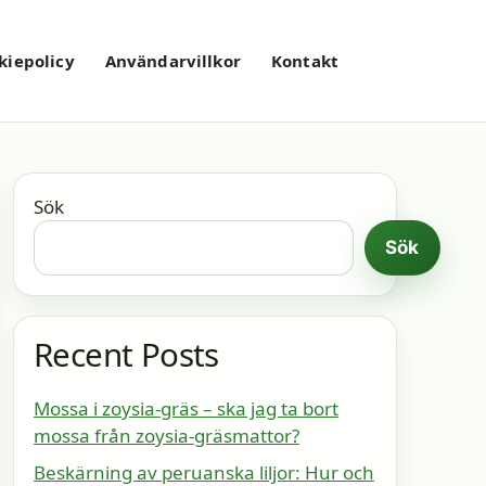
kiepolicy
Användarvillkor
Kontakt
Sök
Sök
Recent Posts
Mossa i zoysia-gräs – ska jag ta bort
mossa från zoysia-gräsmattor?
Beskärning av peruanska liljor: Hur och