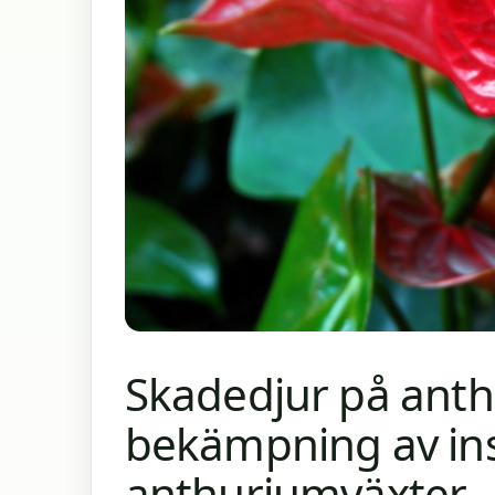
Skadedjur på anth
bekämpning av in
anthuriumväxter