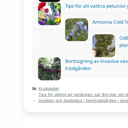
Tips för att vattna petunior 
Amsonia Cold To
Odl
pla
Borttagning av invasiva väx
trädgården
Kategorier
Krukväxter
Tips för odling av rambutan: Lär dig mer om 
Insekter och skadedjur i hemträdgården i övr