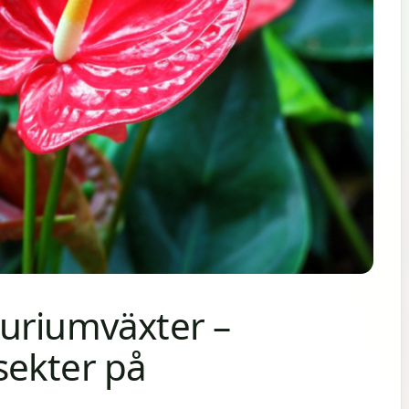
uriumväxter –
sekter på