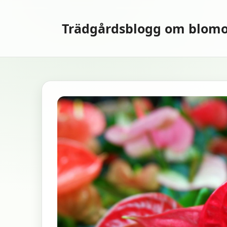
Hoppa
till
Trädgårdsblogg om blomo
innehåll