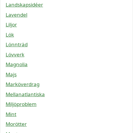
Landskapsidéer
Lavendel
Liljor
Lök
Lönnträd
Lövverk
Magnolia
Majs
Marköverdrag
Mellanatlantiska
Miljöproblem
Mint
Morötter