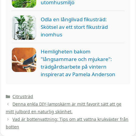
utomhusmiljö
Odla en långlivad fikusträd:
Skötsel av ett stort fikusträd
inomhus
Hemligheten bakom
"långsammare och mjukare":
trädgårdsarbete på vintern
inspirerat av Pamela Anderson
Kategorier
Citrusträd
Denna enkla DIY-lampskärm är mitt favorit sätt att ge
mitt julbord en naturlig skönhet.
Vad är bottenvattning: Tips om att vattna krukväxter från
botten