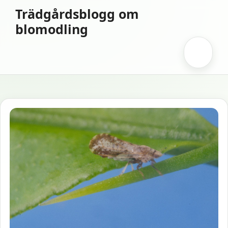
Hoppa
Trädgårdsblogg om
till
blomodling
innehåll
Meny