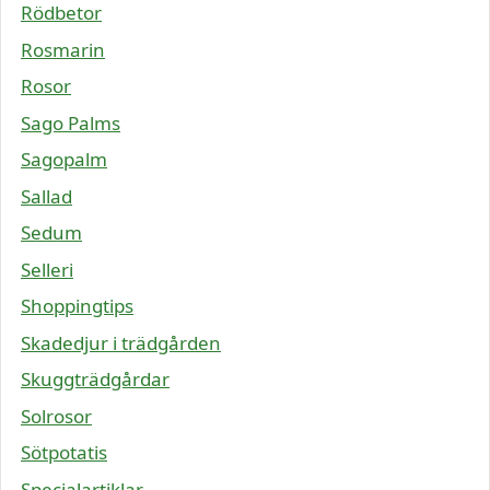
Rödbetor
Rosmarin
Rosor
Sago Palms
Sagopalm
Sallad
Sedum
Selleri
Shoppingtips
Skadedjur i trädgården
Skuggträdgårdar
Solrosor
Sötpotatis
Specialartiklar