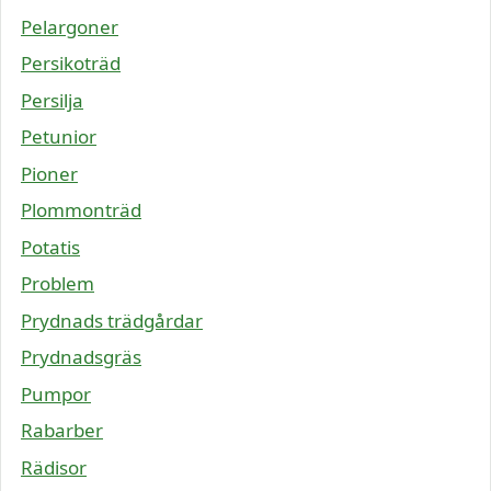
Pelargoner
Persikoträd
Persilja
Petunior
Pioner
Plommonträd
Potatis
Problem
Prydnads trädgårdar
Prydnadsgräs
Pumpor
Rabarber
Rädisor