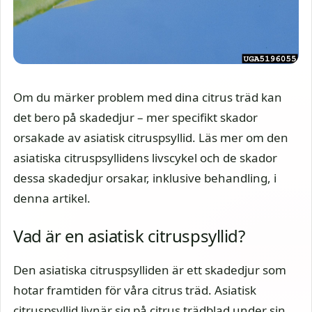
Om du märker problem med dina citrus träd kan
det bero på skadedjur – mer specifikt skador
orsakade av asiatisk citruspsyllid. Läs mer om den
asiatiska citruspsyllidens livscykel och de skador
dessa skadedjur orsakar, inklusive behandling, i
denna artikel.
Vad är en asiatisk citruspsyllid?
Den asiatiska citruspsylliden är ett skadedjur som
hotar framtiden för våra citrus träd. Asiatisk
citruspsyllid livnär sig på citrus trädblad under sin