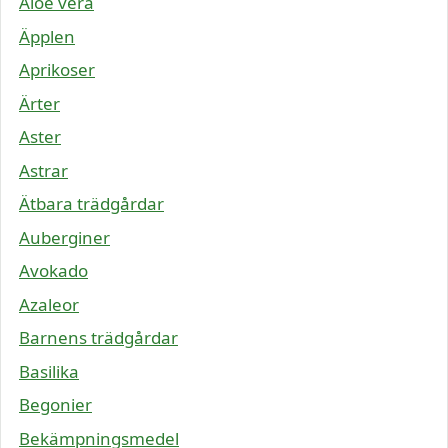
Aloe vera
Äpplen
Aprikoser
Ärter
Aster
Astrar
Ätbara trädgårdar
Auberginer
Avokado
Azaleor
Barnens trädgårdar
Basilika
Begonier
Bekämpningsmedel