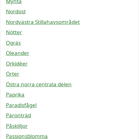
Mynta
Nordost
Nordvästra Stillahavsområdet
Nötter
Ogräs
Oleander
Orkidéer
Örter
Östra norra centrala delen
Paprika
Paradisfågel
Päronträd
Påskliljor
Passionsblomma