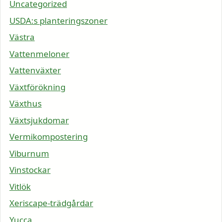
Uncategorized
USDA:s planteringszoner
Västra
Vattenmeloner
Vattenväxter
Växtförökning
Växthus
Växtsjukdomar
Vermikompostering
Viburnum
Vinstockar
Vitlök
Xeriscape-trädgårdar
Yucca