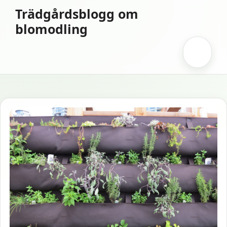
Hoppa
Trädgårdsblogg om
till
blomodling
innehåll
Meny