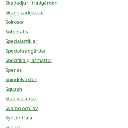
Skadedjur i trädgården
Skuggträdgårdar
Solrosor
Sötpotatis
Specialartiklar
Specialträdgårdar
Specifika gräsmattor
Spenat
Spindelväxter
Squash
Stadsodlingar
Svamp och lav
Sydcentrala
Sydöst