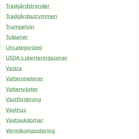
Trädgårdstrender
Trädgårdsutrymmen
Trumpetvin
Tulpaner
Uncategorized
USDA:s planteringszoner
Västra
Vattenmeloner
Vattenväxter
Växtförökning
Växthus
Växtsjukdomar
Vermikompostering