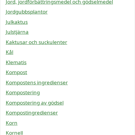
Jord, jordförbättringsmedel och gödselmedel
Jordgubbsplantor
Julkaktus
Julstjärna
Kaktusar och suckulenter
Kål
Klematis
Kompost
Kompostens ingredienser
Kompostering
Kompostering av gödsel
Kompostingredienser
Korn
Kornell