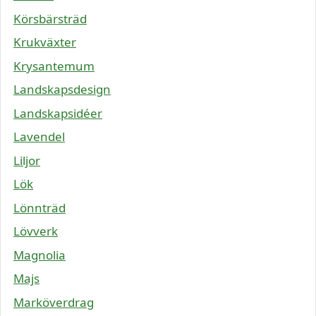
Körsbärsträd
Krukväxter
Krysantemum
Landskapsdesign
Landskapsidéer
Lavendel
Liljor
Lök
Lönnträd
Lövverk
Magnolia
Majs
Marköverdrag