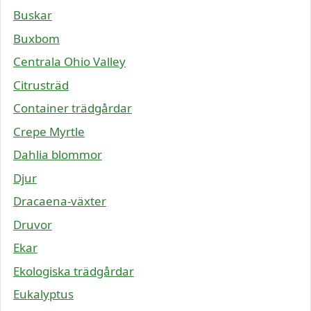
Buskar
Buxbom
Centrala Ohio Valley
Citrusträd
Container trädgårdar
Crepe Myrtle
Dahlia blommor
Djur
Dracaena-växter
Druvor
Ekar
Ekologiska trädgårdar
Eukalyptus