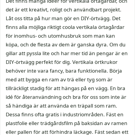
Det finns många idéer för vertikala örtagårdar, och
det är ett kreativt, roligt och användbart projekt.
Låt oss titta på hur man gör en DIY-örtvägg. Det
finns alla möjliga riktigt coola vertikala örtagårdar
för inomhus- och utomhusbruk som man kan
köpa, och de flesta av dem är ganska dyra. Om du
gillar att pyssla lite och har mer tid än pengar är en
DIY-örtvägg perfekt för dig. Vertikala örtkrukor
behöver inte vara fancy, bara funktionella. Börja
med att bygga en ram av trä eller tyg som är
tillräckligt stadig för att hängas på en vägg. En bra
idé för återanvändning och bra för oss som inte är
så händiga är att använda en träpall som ram.
Dessa finns ofta gratis i industriområden. Fäst en
plastfolie eller trädgårdsfilm på baksidan av ramen
eller pallen för att förhindra läckage. Fäst sedan ett