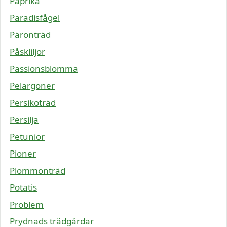
Paprika
Paradisfågel
Päronträd
Påskliljor
Passionsblomma
Pelargoner
Persikoträd
Persilja
Petunior
Pioner
Plommonträd
Potatis
Problem
Prydnads trädgårdar