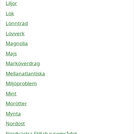
Liljor
Lök
Lönnträd
Lövverk
Magnolia
Majs
Marköverdrag
Mellanatlantiska
Miljöproblem
Mint
Morötter
Mynta
Nordost
Nordvästra Stillahavsområdet