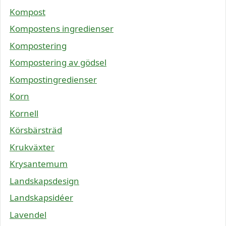
Kompost
Kompostens ingredienser
Kompostering
Kompostering av gödsel
Kompostingredienser
Korn
Kornell
Körsbärsträd
Krukväxter
Krysantemum
Landskapsdesign
Landskapsidéer
Lavendel