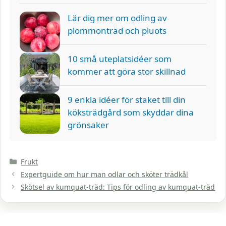
Lär dig mer om odling av
plommonträd och pluots
10 små uteplatsidéer som
kommer att göra stor skillnad
9 enkla idéer för staket till din
köksträdgård som skyddar dina
grönsaker
Kategorier
Frukt
Expertguide om hur man odlar och sköter trädkål
Skötsel av kumquat-träd: Tips för odling av kumquat-träd