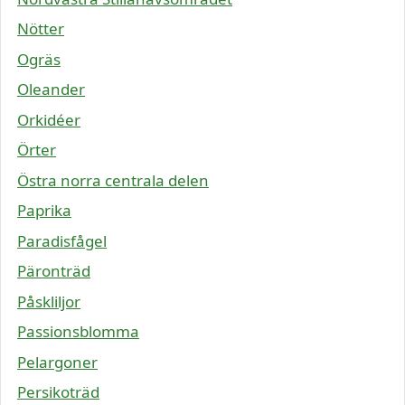
Nötter
Ogräs
Oleander
Orkidéer
Örter
Östra norra centrala delen
Paprika
Paradisfågel
Päronträd
Påskliljor
Passionsblomma
Pelargoner
Persikoträd