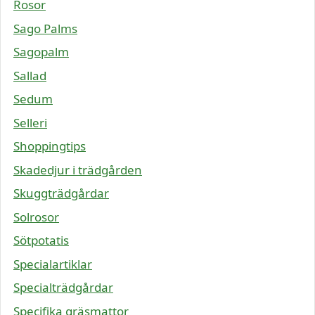
Rosor
Sago Palms
Sagopalm
Sallad
Sedum
Selleri
Shoppingtips
Skadedjur i trädgården
Skuggträdgårdar
Solrosor
Sötpotatis
Specialartiklar
Specialträdgårdar
Specifika gräsmattor