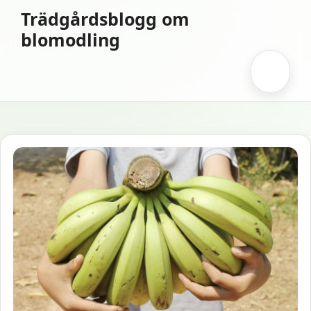
Hoppa
Trädgårdsblogg om
till
blomodling
innehåll
Meny