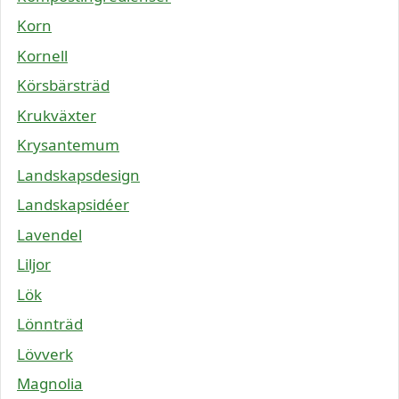
Korn
Kornell
Körsbärsträd
Krukväxter
Krysantemum
Landskapsdesign
Landskapsidéer
Lavendel
Liljor
Lök
Lönnträd
Lövverk
Magnolia