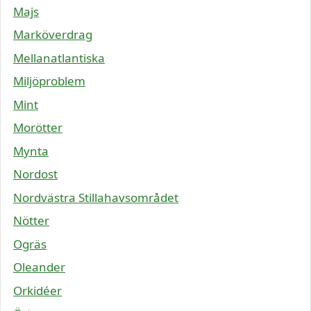
Majs
Marköverdrag
Mellanatlantiska
Miljöproblem
Mint
Morötter
Mynta
Nordost
Nordvästra Stillahavsområdet
Nötter
Ogräs
Oleander
Orkidéer