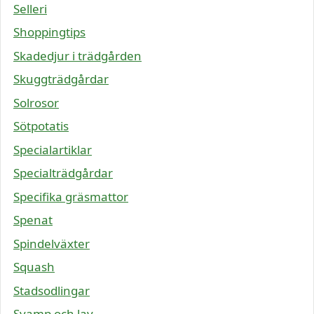
Selleri
Shoppingtips
Skadedjur i trädgården
Skuggträdgårdar
Solrosor
Sötpotatis
Specialartiklar
Specialträdgårdar
Specifika gräsmattor
Spenat
Spindelväxter
Squash
Stadsodlingar
Svamp och lav