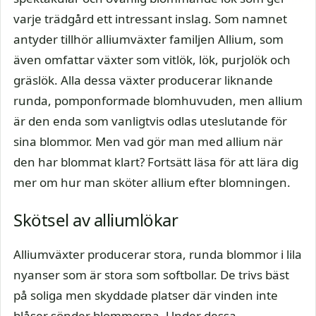
varje trädgård ett intressant inslag. Som namnet
antyder tillhör alliumväxter familjen Allium, som
även omfattar växter som vitlök, lök, purjolök och
gräslök. Alla dessa växter producerar liknande
runda, pomponformade blomhuvuden, men allium
är den enda som vanligtvis odlas uteslutande för
sina blommor. Men vad gör man med allium när
den har blommat klart? Fortsätt läsa för att lära dig
mer om hur man sköter allium efter blomningen.
Skötsel av alliumlökar
Alliumväxter producerar stora, runda blommor i lila
nyanser som är stora som softbollar. De trivs bäst
på soliga men skyddade platser där vinden inte
blåser sönder blommorna. Under dessa