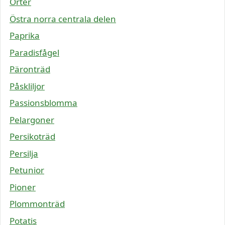
Örter
Östra norra centrala delen
Paprika
Paradisfågel
Päronträd
Påskliljor
Passionsblomma
Pelargoner
Persikoträd
Persilja
Petunior
Pioner
Plommonträd
Potatis