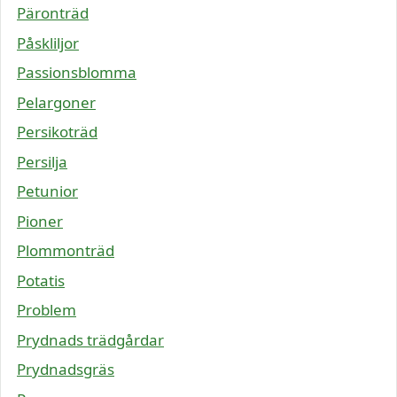
Päronträd
Påskliljor
Passionsblomma
Pelargoner
Persikoträd
Persilja
Petunior
Pioner
Plommonträd
Potatis
Problem
Prydnads trädgårdar
Prydnadsgräs