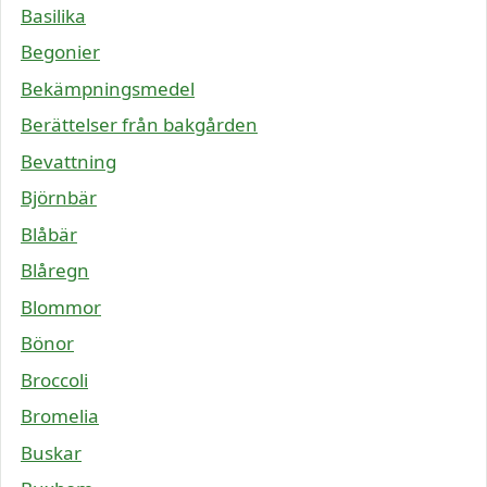
Basilika
Begonier
Bekämpningsmedel
Berättelser från bakgården
Bevattning
Björnbär
Blåbär
Blåregn
Blommor
Bönor
Broccoli
Bromelia
Buskar