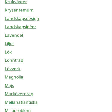
Krukväxter
Krysantemum
Landskapsdesign
Landskapsidéer
Lavendel
Liljor
Lök
Lönnträd
Lövverk
Magnolia
Majs
Marköverdrag
Mellanatlantiska
Miljöproblem