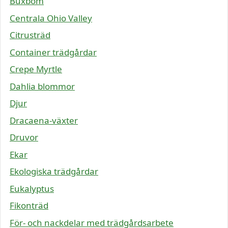
Buxbom
Centrala Ohio Valley
Citrusträd
Container trädgårdar
Crepe Myrtle
Dahlia blommor
Djur
Dracaena-växter
Druvor
Ekar
Ekologiska trädgårdar
Eukalyptus
Fikonträd
För- och nackdelar med trädgårdsarbete