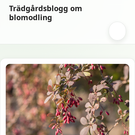
Hoppa
Trädgårdsblogg om
till
blomodling
innehåll
Meny