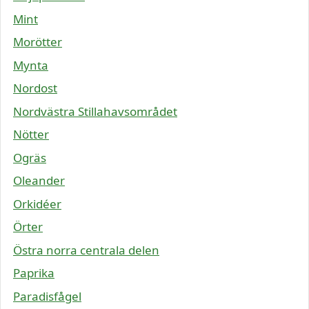
Mint
Morötter
Mynta
Nordost
Nordvästra Stillahavsområdet
Nötter
Ogräs
Oleander
Orkidéer
Örter
Östra norra centrala delen
Paprika
Paradisfågel