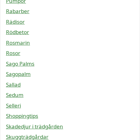
Pumpor
Rabarber
Rädisor
Rödbetor
Rosmarin
Rosor
Sago Palms
Sagopalm
Sallad
Sedum
Selleri
Shoppingtips
Skadedjur i trädgården
Skuggträdgårdar