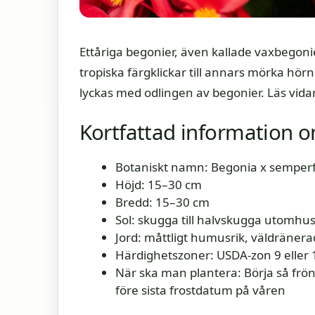
Ettåriga begonier, även kallade vaxbegoni
tropiska färgklickar till annars mörka hörn
lyckas med odlingen av begonier. Läs vida
Kortfattad information o
Botaniskt namn: Begonia x semper
Höjd: 15–30 cm
Bredd: 15–30 cm
Sol: skugga till halvskugga utomhus
Jord: måttligt humusrik, väldränerad
Härdighetszoner: USDA-zon 9 eller 1
När ska man plantera: Börja så frön 
före sista frostdatum på våren