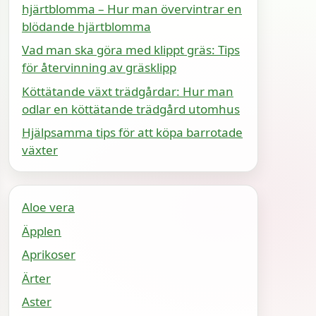
hjärtblomma – Hur man övervintrar en
blödande hjärtblomma
Vad man ska göra med klippt gräs: Tips
för återvinning av gräsklipp
Köttätande växt trädgårdar: Hur man
odlar en köttätande trädgård utomhus
Hjälpsamma tips för att köpa barrotade
växter
Aloe vera
Äpplen
Aprikoser
Ärter
Aster