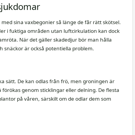
 sjukdomar
ed sina vaxbegonier så länge de får rätt skötsel.
ler i fuktiga områden utan luftcirkulation kan dock
tamröta. När det gäller skadedjur bör man hålla
och snäckor är också potentiella problem.
a
ka sätt. De kan odlas från frö, men groningen är
förökas genom sticklingar eller delning. De flesta
plantor på våren, särskilt om de odlar dem som