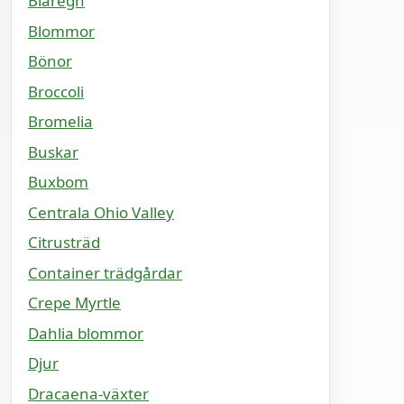
Blåregn
Blommor
Bönor
Broccoli
Bromelia
Buskar
Buxbom
Centrala Ohio Valley
Citrusträd
Container trädgårdar
Crepe Myrtle
Dahlia blommor
Djur
Dracaena-växter