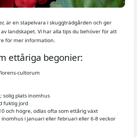
er, är en stapelvara i skuggträdgården och ger
 av landskapet. Vi har alla tips du behöver för att
re för mer information.
m ettåriga begonier:
florens-cultorum
; solig plats inomhus
 fuktig jord
0 och högre, odlas ofta som ettårig växt
inomhus i januari eller februari eller 6-8 veckor