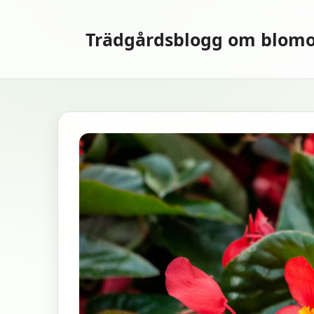
Hoppa
till
Trädgårdsblogg om blomo
innehåll