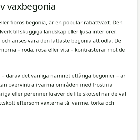
av vaxbegonia
ler fibrös begonia, är en populär rabattväxt. Den
erk till skuggiga landskap eller ljusa interiörer.
 och anses vara den lättaste begonia att odla. De
morna – röda, rosa eller vita – kontrasterar mot de
 – därav det vanliga namnet ettåriga begonier – är
kan övervintra i varma områden med frostfria
iga eller perenner kräver de lite skötsel när de väl
ättskött eftersom växterna tål värme, torka och