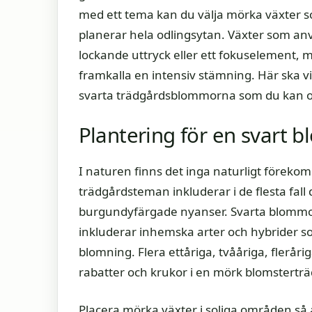
med ett tema kan du välja mörka växter s
planerar hela odlingsytan. Växter som anvä
lockande uttryck eller ett fokuselement, 
framkalla en intensiv stämning. Här ska v
svarta trädgårdsblommorna som du kan o
Plantering för en svart 
I naturen finns det inga naturligt förek
trädgårdsteman inkluderar i de flesta fall
burgundyfärgade nyanser. Svarta blommor f
inkluderar inhemska arter och hybrider som
blomning.
Flera ettåriga, tvååriga, flerå
rabatter och krukor i en mörk blomstertr
Placera mörka växter i soliga områden så a