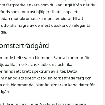
om färgstarka ankare som du kan utgå ifrån när du
nds som kontrast hjälper till att skapa ett
medan monokromatiska mönster bidrar till att
i utforska några av de mest utsökta och eleganta
dla.
blomsterträdgård
ommande helt svarta blommor. Svarta blommor för
 djupa lila, mörka chokladbruna och rika
inns i ett brett spektrum av arter. Detta
 har odlats specifikt för sin förbättrade färg och
riga och blommande lökar är utmärkta kandidater för
ädgård.
tt de inte försvinner. Växtens färg kan variera