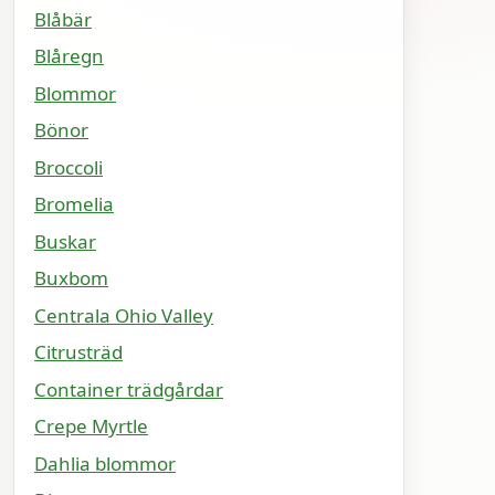
Blåbär
Blåregn
Blommor
Bönor
Broccoli
Bromelia
Buskar
Buxbom
Centrala Ohio Valley
Citrusträd
Container trädgårdar
Crepe Myrtle
Dahlia blommor