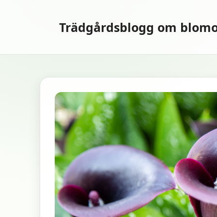
Hoppa
till
Trädgårdsblogg om blomo
innehåll